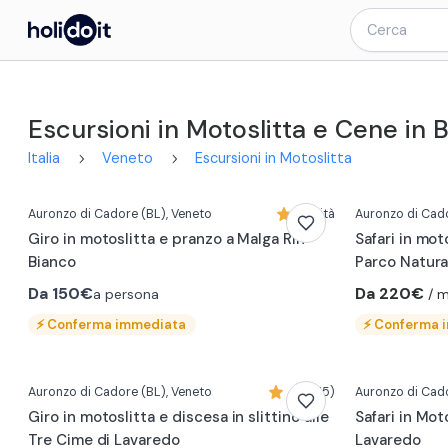
Escursioni in Motoslitta e Cene in Ba
Italia
Veneto
Escursioni in Motoslitta
Auronzo di Cadore
(BL)
, Veneto
Novità
Auronzo di Cad
Giro in motoslitta e pranzo a Malga Rin
Safari in mot
Bianco
Parco Natura
Da
150€
Da 220€
a persona
/ m
⚡
Conferma immediata
⚡
Conferma 
0:13
0:13
Auronzo di Cadore
(BL)
, Veneto
4,8 (75)
Auronzo di Cad
Giro in motoslitta e discesa in slittino alle
Safari in Mot
Tre Cime di Lavaredo
Lavaredo