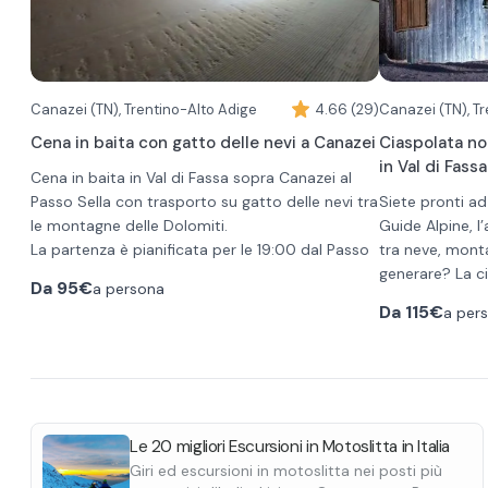
•
Dolce: panna
strudel di mele
•
Bere: 1/4 Vi
acqua
Canazei (TN), Trentino-Alto Adige
4.66 (29)
Canazei (TN), T
Cena in baita con gatto delle nevi a Canazei
Ciaspolata no
in Val di Fassa
Cena in baita in Val di Fassa sopra Canazei al
Passo Sella con trasporto su gatto delle nevi tra
Siete pronti a
le montagne delle Dolomiti.
Guide Alpine, l
La partenza è pianificata per le 19:00 dal Passo
tra neve, monta
Sella e con un gatto delle nevi o quad cingolato
generare? La ci
Da
95€
a persona
raggiungerete in circa 10 minuti il rifugio da cui
che vogliono vi
L’attività prev
Da
115€
a per
potrete ammirare il panorama innevato sulle
luna, da chi è a
delle nevi, se
Dolomiti ad oltre 2000 metri.
La serata inizia con un aperitivo all'aperto
notturna a chi 
ciaspolata no
accompagnato da un saluto della cucina.
piatto di canede
segue una
cena
Seguirà poi la cena composta da un menù di 3
assaporare i p
Per tutte le ci
portate che prevede una selezione da scegliere
discesa in moto
necessari scar
al tavolo di:
•
3 primi
alla location. G
doposci ed è c
Le 20 migliori Escursioni in Motoslitta in Italia
•
2 secondi
giacca anti-ven
Giri ed escursioni in motoslitta nei posti più