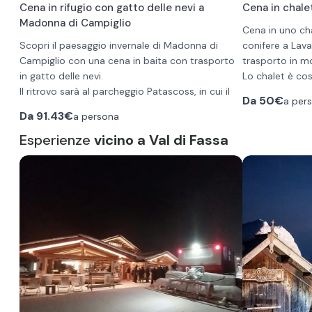
Cena in rifugio con gatto delle nevi a
Cena in chale
Madonna di Campiglio
Cena in uno ch
Scopri il paesaggio invernale di Madonna di
conifere a Lava
Campiglio con una cena in baita con trasporto
trasporto in m
in gatto delle nevi.
Lo chalet è cos
Il ritrovo sarà al parcheggio Patascoss, in cui il
dal bosco inne
Da
50€
a per
gestore vi verrà a prendere e vi porterà alla
panoramico, è l
Da
91.43€
a persona
baita passando attraverso boschi e sentieri
una piacevole s
innevati. Durante il viaggio godetevi il panorama
Esperienze
vicino a Val di Fassa
servita godendo
Le pietanze so
spettacolare delle Dolomiti di Brenta. Una volta
Menù
riscaldati accan
sulla tradizion
saliti vi attenderà un ambiente accogliente e
Il menù prevede piatti come canederli, spatzle,
gli stessi ingre
confortevole in cui vi potrete scaldare.
goulash, polenta e molto altro. Il rifugio ha
volta.
premura di utilizzare sempre prodotti freschi e
Il menù consiste
per questo non hanno un menù fisso, ma varia a
•
Antipasto: t
seconda delle disponibilità e delle stagioni. Le
Consigliamo abbigliamento invernale adeguato
produzione con
bevande consumate durante la cena sono
per il tragitto in gatto delle nevi.
•
Piatto unico
escluse.
cannellone dor
ripieno di form
polenta di stor
capriolo, gulash