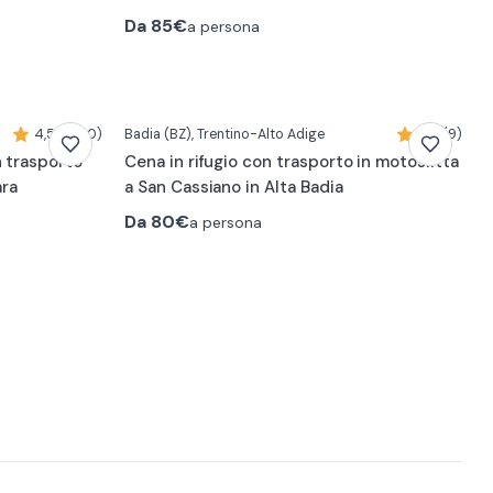
Da
85€
a persona
4,5 (1640)
Badia
(BZ)
, Trentino-Alto Adige
4,8 (9)
n trasporto
Cena in rifugio con trasporto in motoslitta
ara
a San Cassiano in Alta Badia
Da
80€
a persona