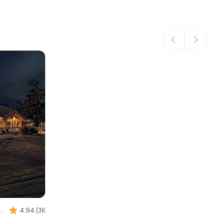
da (TN), Trentino-Alto Adige
4.94 (36)