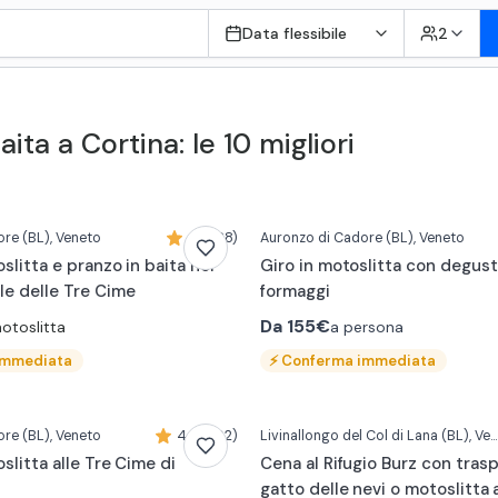
Data flessibile
2
ita a Cortina: le 10 migliori
ore
(BL)
, Veneto
4,7 (28)
Auronzo di Cadore
(BL)
, Veneto
oslitta e pranzo in baita nel
Giro in motoslitta con degust
le delle Tre Cime
formaggi
Da
155€
a persona
otoslitta
immediata
⚡
Conferma immediata
ore
(BL)
, Veneto
4,9 (202)
Livinallongo del Col di Lana
(BL)
, Veneto
oslitta alle Tre Cime di
Cena al Rifugio Burz con tras
gatto delle nevi o motoslitta