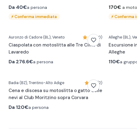
Da
40€
170€
a persona
a motos
⚡
Conferma immediata
⚡
Conferma 
Auronzo di Cadore
(BL)
, Veneto
5,0 (10)
Alleghe
(BL)
, V
Ciaspolata con motoslitta alle Tre Cime di
Escursione in
Lavaredo​
Alleghe
Da
276.6€
110€
a persona
a grupp
Badia
(BZ)
, Trentino-Alto Adige
5,0 (2)
Cena e discesa su motoslitta o gatto delle
nevi al Club Moritzino sopra Corvara
Da
120€
a persona