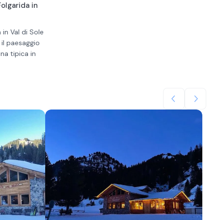
olgarida in
in Val di Sole
 il paesaggio
na tipica in
 da Folgarida
agnerà in
e piste
a. La durata
i benvenuto
 vette
 un menù
 e dolce.
casa.
ipici come la
aste fresche
enù è compreso