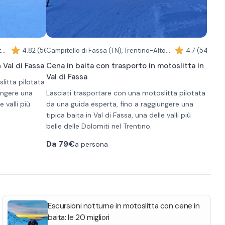
tatine
compagnati in
otoslitta.
Campitello di Fassa (TN), Trentino-Alto Adige
4.82 (56)
Campitello di Fassa (TN), Trentino-Alto Adige
4.7 (54)
 Val di Fassa
Cena in baita con trasporto in motoslitta in
Val di Fassa
litta pilotata
ungere una
Lasciati trasportare con una motoslitta pilotata
e valli più
da una guida esperta, fino a raggiungere una
tipica baita in Val di Fassa, una delle valli più
a è quindi
belle delle Dolomiti nel Trentino.
i Fassa, dove
L'esperienza è pianificata alle 19:00 a Campitello
Da
79€
a persona
urrà verso la
di Fassa dove vi aspetterà una guida che vi
 innevati (20
condurrà verso la baita in motoslitta lungo i
rvi il
a delle quattro
sentieri innevati (20 min circa). La motoslitta
 Val di Fassa,
sarà guidata dal personale della baita.
La baita è situata in Val Duron, una delle quattro
del Sasso
Valli Ladine del comprensorio della Val di Fassa,
ll’Unesco).
immersa tra le rocce dolomitiche del Sasso
Escursioni notturne in motoslitta con cene in
enù:
Piatto e Catinaccio (Patrimonio dell’Unesco).
baita: le 20 migliori