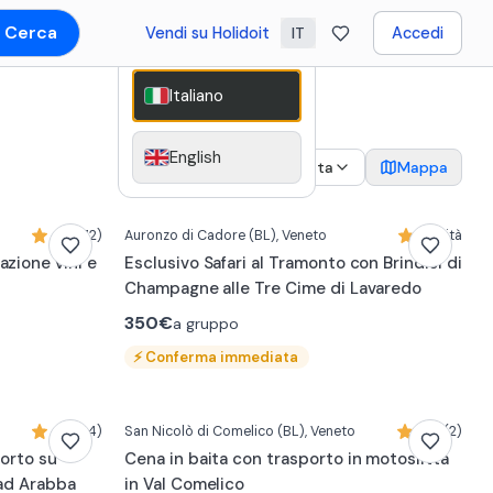
Cerca
Vendi su Holidoit
Accedi
IT
Italiano
English
2
Data
Mappa
4,2 (72)
Auronzo di Cadore
(BL)
, Veneto
Novità
azione vini e
Esclusivo Safari al Tramonto con Brindisi di
Champagne alle Tre Cime di Lavaredo
350€
a gruppo
⚡
Conferma immediata
4,8 (14)
San Nicolò di Comelico
(BL)
, Veneto
4,0 (2)
porto su
Cena in baita con trasporto in motoslitta
 ad Arabba
in Val Comelico