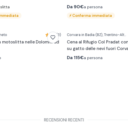
Da
90€
a persona
litta
immediata
⚡
Conferma immediata
eneto
3,7 (3)
Corvara in Badia
(BZ)
, Trentino-Alto Adige
 motoslitta nelle Dolomiti ad
Cena al Rifugio Col Pradat co
su gatto delle nevi fuori Corv
Da
115€
o
a persona
RECENSIONI RECENTI