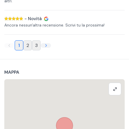
altri.
-
Novità
Ancora nessun'altra recensione. Scrivi tu la prossima!
1
2
3
MAPPA