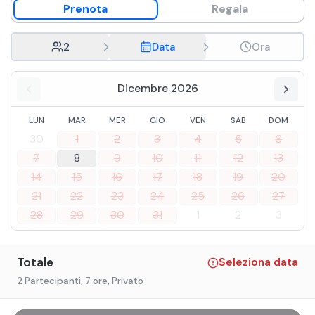
Prenota
Regala
2
Data
Ora
Dicembre 2026
LUN
MAR
MER
GIO
VEN
SAB
DOM
30
1
2
3
4
5
6
7
8
9
10
11
12
13
14
15
16
17
18
19
20
21
22
23
24
25
26
27
28
29
30
31
1
2
3
Totale
Seleziona data
2 Partecipanti
, 7 ore
, Privato