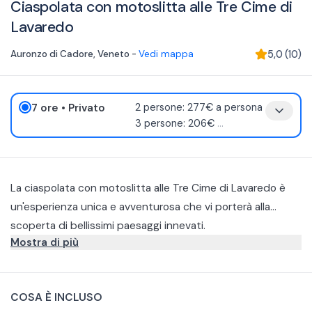
Ciaspolata con motoslitta alle Tre Cime di
Lavaredo​
Auronzo di Cadore
,
Veneto
-
Vedi mappa
5,0
(
10
)
7 ore
• Privato
2 persone: 277€ a persona
3 persone: 206€
...
La ciaspolata con motoslitta alle Tre Cime di Lavaredo​ è
un'esperienza unica e avventurosa che vi porterà alla
scoperta di bellissimi paesaggi innevati.
Mostra di più
Descrizione itinerario:
Il tour prevede il trasporto in motoslitta fino alle Tre Cime
Arrivati al Rifugio Lago d’Antorno si noleggiano delle veloci
di Lavaredo e poi una passeggiata con le ciaspole e
motoslitte che salgono al Rifugio Auronzo (a 2320 metri) in
COSA È INCLUSO
discesa in slittino. È un percorso tranquillo con panorami
circa 25 minuti. L’itinerario che si percorre in motoslitta