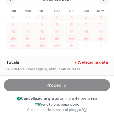
LUN
MAR
MER
GIO
VEN
SAB
DOM
29
30
1
2
3
4
5
6
7
8
9
10
11
12
13
14
15
16
17
18
19
20
21
22
23
24
25
26
27
28
29
30
31
1
2
Totale
Seleziona data
1 Guidatore, 1 Passeggero
, 45m
• Pian di Pezzè
Procedi
Cancellazione gratuita
fino a 48 ore prima
Prenota ora, paga dopo
Cosa succede in caso di pioggia?