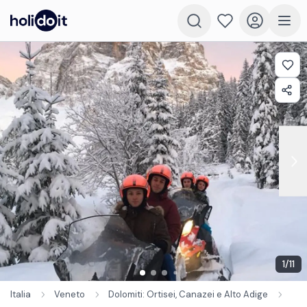
1
/
11
Italia
Veneto
Dolomiti: Ortisei, Canazei e Alto Adige
Mot