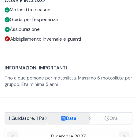
COSA È INCLUSO
dell'Unesco, dove potrete provare una esperienza diversa
qua e là, la fauna delle montagne, e fermarvi ad ascoltare il
Per questo giro in motoslitta non è necessaria esperienza,
Motoslitta e casco
sulla neve, a contatto con la natura e i boschi innevati.
silenzio che vi circonda.
ma al guidatore della motoslitta è richiesta un’età minima
di 18 anni.
Guida per l'esperienza
Assicurazione
Abbigliamento invernale e guanti
INFORMAZIONI IMPORTANTI
Fino a due persone per motoslitta. Massimo 6 motoslitte per
gruppo. Età minima 5 anni.
1 Guidatore, 1 Passeggero
Data
Ora
Dicembre 2027