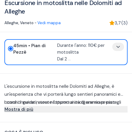
Escursione in motoslitta nelle Dolomiti ad
Alleghe
Alleghe
,
Veneto
-
Vedi mappa
3,7
(
3
)
45min
• Pian di
Durante l'anno: 110€ per
Pezzè
motoslitta
Dal 2
...
L'escursione in motoslitta nelle Dolomiti ad Alleghe, è
un'esperienza che vi porterà lungo sentieri panoramici e
boschi innevati, avrete l'opportunità di ammirare piste
I corsi di guida in tour notturno si svolgeranno presso gli
Mostra di più
mozzafiato e godere dell'atmosfera magica della notte.
impianti sciistici di Alleghe, ai piedi del magnifico e
suggestivo Monte Civetta e vi lasceranno immersi nella
Il noleggio delle motoslitte nelle Dolomiti vi permetterà di
cornice delle Dolomiti Bellunesi, Patrimonio Mondiale
affrontare ripide salite e pendii innevati, scorgere a volte,