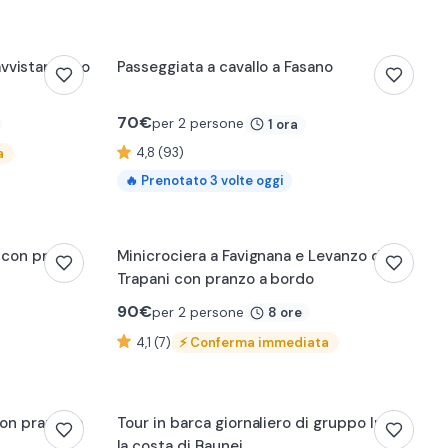
0:13
avvistamento
Passeggiata a cavallo a Fasano
70
€
per 2 persone
1 ora
4,8 (93)
a
🔥
Prenotato
3
volte oggi
a con pranzo
Minicrociera a Favignana e Levanzo da
Trapani con pranzo a bordo
90
€
per 2 persone
8 ore
4,1 (7)
⚡
Conferma immediata
con pranzo a
Tour in barca giornaliero di gruppo lungo
la costa di Baunei