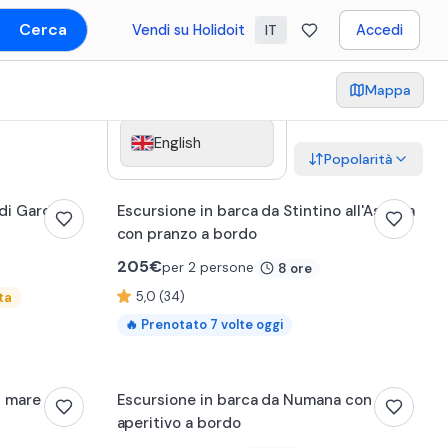
Cerca
Vendi su Holidoit
Accedi
IT
Italiano
Mappa
English
Popolarità
 di Garda
Escursione in barca da Stintino all'Asinara
con pranzo a bordo
205
€
per 2 persone
8 ore
5,0 (34)
ta
🔥
Prenotato
7
volte oggi
l mare a
Escursione in barca da Numana con
aperitivo a bordo