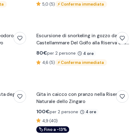
ta
5,0 (5)
⚡
Conferma immediata
eodoro a
Escursione di snorkeling in gozzo da
vo
Castellammare Del Golfo alla Riserva dello
Zingaro
80
€
per 2 persone
4 ore
4,6 (5)
⚡
Conferma immediata
ta degli
Gita in caicco con pranzo nella Riserva
Naturale dello Zingaro
100
€
per 2 persone
4 ore
4,9 (40)
🏷
Fino a -13%