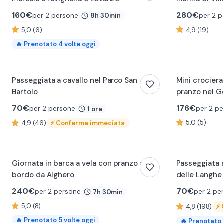
160
€
280
€
per 2 persone
per 2 
8h 30min
5,0 (6)
4,9 (19)
🔥
Prenotato
4
volte oggi
Passeggiata a cavallo nel Parco San
Mini crocier
Bartolo
pranzo nel Go
70
€
176
€
per 2 persone
per 2 p
1 ora
5,0 (5)
4,9 (46)
⚡
Conferma immediata
0:21
0:18
Giornata in barca a vela con pranzo a
Passeggiata a
bordo da Alghero
delle Langhe
240
€
70
€
per 2 persone
per 2 pe
7h 30min
5,0 (8)
4,8 (198)
⚡
🔥
Prenotato
5
volte oggi
🔥
Prenotato