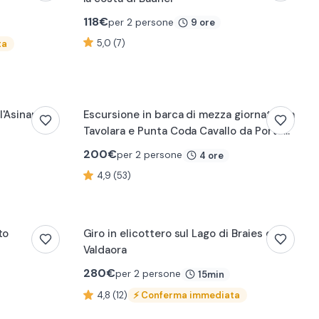
118
€
per 2 persone
9 ore
5,0 (7)
ta
'Asinara
Escursione in barca di mezza giornata tra
Tavolara e Punta Coda Cavallo da Porto
San Paolo
200
€
per 2 persone
4 ore
4,9 (53)
0:24
to
Giro in elicottero sul Lago di Braies da
Valdaora
280
€
per 2 persone
15min
4,8 (12)
⚡
Conferma immediata