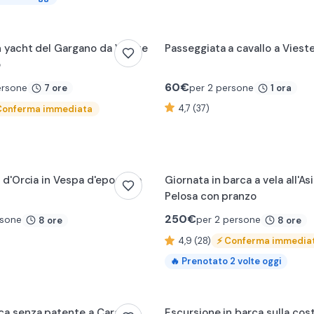
n yacht del Gargano da Vieste
Passeggiata a cavallo a Viest
o
60
€
ersone
per 2 persone
7 ore
1 ora
4,7 (37)
Conferma immediata
l d'Orcia in Vespa d'epoca da
Giornata in barca a vela all'As
Pelosa con pranzo
250
€
rsone
per 2 persone
8 ore
8 ore
4,9 (28)
⚡
Conferma immedia
🔥
Prenotato
2
volte oggi
ca senza patente a Carate
Escursione in barca sulla cos