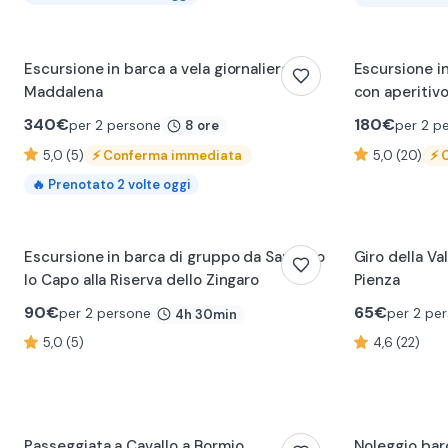
0:28
Escursione in barca a vela giornaliera alla
Escursione i
Maddalena
con aperitiv
340
€
180
€
per 2 persone
per 2 p
8 ore
5,0 (5)
⚡
Conferma immediata
5,0 (20)
⚡
🔥
Prenotato
2
volte oggi
0:16
Escursione in barca di gruppo da San Vito
Giro della Va
lo Capo alla Riserva dello Zingaro
Pienza
90
€
65
€
per 2 persone
per 2 pe
4h 30min
5,0 (5)
4,6 (22)
0:14
Passeggiata a Cavallo a Bormio
Noleggio bar