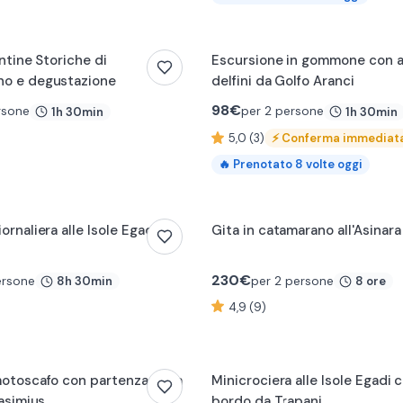
antine Storiche di
Escursione in gommone con 
no e degustazione
delfini da Golfo Aranci
98
€
rsone
per 2 persone
1h 30min
1h 30min
5,0 (3)
⚡
Conferma immediat
🔥
Prenotato
8
volte oggi
ornaliera alle Isole Egadi da
Gita in catamarano all'Asinar
230
€
ersone
per 2 persone
8h 30min
8 ore
4,9 (9)
0:10
motoscafo con partenza dalla
Minicrociera alle Isole Egadi 
lasimius
bordo da Trapani