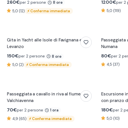
260
€
1200
€
per 2 persone
per 2
8 ore
5,0 (119)
5,0 (12)
⚡
Conferma immediata
Gita in Yacht alle Isole di Favignana e
Passeggiata a
Levanzo
Numana
150
€
80
€
per 2 persone
per 2 pe
8 ore
4,5 (37)
5,0 (2)
⚡
Conferma immediata
0:23
Passeggiata a cavallo in riva al fiume in
Escursione in
Valchiavenna
con pranzo d
70
€
180
€
per 2 persone
per 2 p
1 ora
5,0 (10)
4,9 (65)
⚡
Conferma immediata