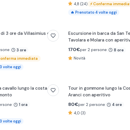
4,8 (24)
⚡
Conferma immedia
🔥
Prenotato
4
volte oggi
 di 3 ore da Villasimius con
Escursione in barca da San T
Tavolara e Molara con aperiti
170
€
rsone
per 2 persone
3 ore
8 ore
Novità
onferma immediata
3
volte oggi
 cavallo lungo la costa di
Tour in gommone lungo la Cos
amonto
Aranci con aperitivo
80
€
ersone
per 2 persone
1 ora
4 ore
4,0 (3)
3
volte oggi