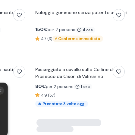
namento
Noleggio gommone senza patente a Maiori
150
€
per 2 persone
4 ore
4,7 (3)
⚡
Conferma immediata
 nautica da
Passeggiata a cavallo sulle Colline del
Prosecco da Cison di Valmarino
80
€
per 2 persone
1 ora
4,9 (57)
ta
🔥
Prenotato
3
volte oggi
za vicino a
Notte in Bubble Room in provincia di
Bergamo