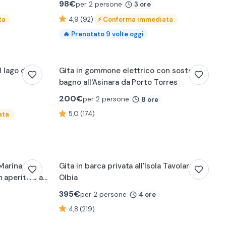
98
€
per 2 persone
3 ore
ta
4,9 (92)
⚡
Conferma immediata
🔥
Prenotato
9
volte oggi
l lago di
Gita in gommone elettrico con soste
bagno all'Asinara da Porto Torres
200
€
per 2 persone
8 ore
5,0 (174)
ata
 Marina
Gita in barca privata all'Isola Tavolara da
 aperitivo a
Olbia
395
€
per 2 persone
4 ore
4,8 (219)