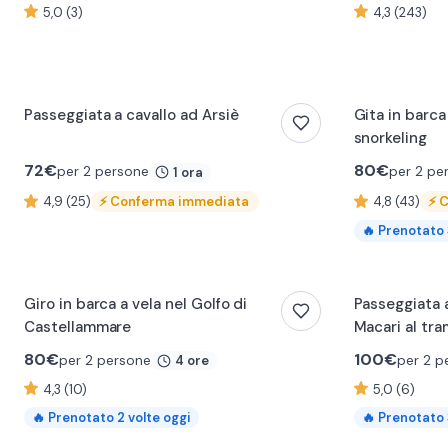
5,0 (3)
4,3 (243)
Passeggiata a cavallo ad Arsiè
Gita in barca
snorkeling
72
€
80
€
per 2 persone
per 2 pe
1 ora
4,9 (25)
⚡
Conferma immediata
4,8 (43)
⚡
C
🔥
Prenotato
Giro in barca a vela nel Golfo di
Passeggiata a
Castellammare
Macari al tr
80
€
100
€
per 2 persone
per 2 p
4 ore
4,3 (10)
5,0 (6)
🔥
Prenotato
2
volte oggi
🔥
Prenotato