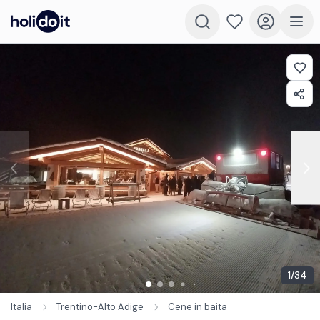
1
/
34
Italia
Trentino-Alto Adige
Cene in baita