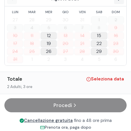
LUN
MAR
MER
GIO
VEN
SAB
DOM
27
28
29
30
31
1
2
3
4
5
6
7
8
9
10
11
12
13
14
15
16
17
18
19
20
21
22
23
24
25
26
27
28
29
30
31
1
2
3
4
5
6
Totale
Seleziona data
2 Adulti
, 3 ore
Procedi
Cancellazione gratuita
fino a 48 ore prima
Prenota ora, paga dopo