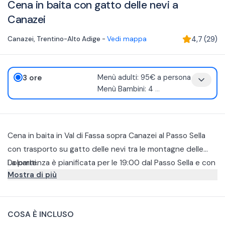
Cena in baita con gatto delle nevi a
Canazei
Canazei
,
Trentino-Alto Adige
-
Vedi mappa
4,7
(
29
)
3 ore
Menù adulti: 95€ a persona
Menù Bambini: 4
...
Cena in baita in Val di Fassa sopra Canazei al Passo Sella
con trasporto su gatto delle nevi tra le montagne delle
Dolomiti.
La partenza è pianificata per le 19:00 dal Passo Sella e con
Mostra di più
un gatto delle nevi o quad cingolato raggiungerete in circa
10 minuti il rifugio da cui potrete ammirare il panorama
La serata inizia con un aperitivo all'aperto accompagnato
innevato sulle Dolomiti ad oltre 2000 metri.
da un saluto della cucina. Seguirà poi la cena composta da
COSA È INCLUSO
un menù di 3 portate che prevede una selezione da
3 primi