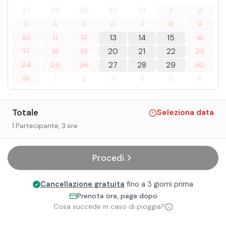
27
28
29
30
31
1
2
3
4
5
6
7
8
9
10
11
12
13
14
15
16
17
18
19
20
21
22
23
24
25
26
27
28
29
30
31
1
2
3
4
5
6
Totale
Seleziona data
1 Partecipante
, 3 ore
Procedi
Cancellazione gratuita
fino a 3 giorni prima
Prenota ora, paga dopo
Cosa succede in caso di pioggia?