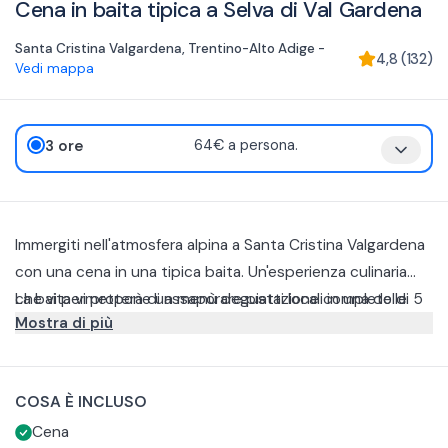
Cena in baita tipica a Selva di Val Gardena
Santa Cristina Valgardena
,
Trentino-Alto Adige
-
4,8
(
132
)
Vedi mappa
3 ore
64€ a persona.
Immergiti nell'atmosfera alpina a Santa Cristina Valgardena
con una cena in una tipica baita. Un'esperienza culinaria
che vi permetterà di assaporare piatti locali in una delle
La baita vi propone un menù degustazione completo di 5
Mostra di più
località più suggestive delle Dolomiti.
portate preparato con prodotti a km0 dell'agriturismo. In
questo modo avrete la possibilità di vivere un'esperienza
Tra i piatti della baita potrete trovare il tagliere di formaggi,
gastronomica completa.
i tradizionali canederli o delle zuppe perfette per
COSA È INCLUSO
contrastare il freddo invernale.
Godetevi l'atmosfera accogliente e rustica della baita ed
Cena
immergetervi nella cultura locale con un viaggio culinario