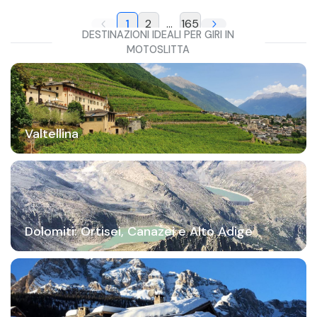
1
2
...
165
DESTINAZIONI IDEALI PER GIRI IN
MOTOSLITTA
Valtellina
Dolomiti: Ortisei, Canazei e Alto Adige