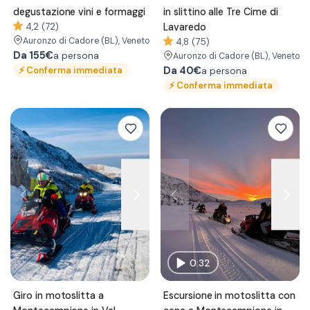
degustazione vini e formaggi
in slittino alle Tre Cime di
4,2 (72)
Lavaredo
Auronzo di Cadore
(BL)
, Veneto
4,8 (75)
Da
155€
a persona
Auronzo di Cadore
(BL)
, Veneto
⚡
Conferma immediata
Da
40€
a persona
⚡
Conferma immediata
0:32
Giro in motoslitta a
Escursione in motoslitta con