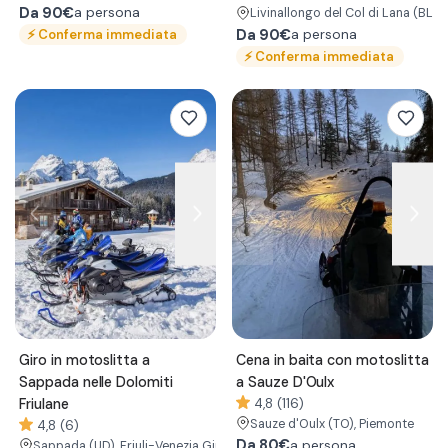
Da
90€
a persona
Livinallongo del Col di Lana
(BL)
,
⚡
Conferma immediata
Da
90€
a persona
⚡
Conferma immediata
Giro in motoslitta a
Cena in baita con motoslitta
Sappada nelle Dolomiti
a Sauze D'Oulx
Friulane
4,8 (116)
Sauze d'Oulx
(TO)
, Piemonte
4,8 (6)
Da
80€
a persona
Sappada
(UD)
, Friuli-Venezia Giulia