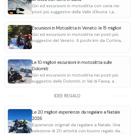
Giri ed escursioni in motoslitta con cena nei
posti più suggestivi della Valle d'Aosta. La
Thuile, Courmayeur, Cervinia e Champoluc.
Scopri le migliori discese.
Escursioni in Motoslitta in Veneto: le 15 migliori
Giri ed escursioni in motoslitta nei posti più
suggestivi del Veneto. A pochi km da Cortina,
Arabba, le Tre Cime di Lavaredo e Alleghe.
Scopri le migliori discese.
Le 10 migliori escursioni in motoslitta sulle
Dolomiti
Giri ed escursioni in motoslitta nei posti più
suggestivi delle Dolomiti, in Val di Fassa, a
Canazei, alle Tre cime di Lavaredo. Scopri le
migliori discese.
IDEE REGALO
Le 20 migliori esperienze da regalare a Natale
2026
Esperienze originali da regalare a Natale. Una
selezione di 20 attività con buono regalo da