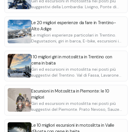
Giri ed escursioni in motoslitta nei posti più
tuberi al forno
specifiche sarà necessario contattare
suggestivi della Lombardia: Livigno, Ponte di
•
direttamente la struttura.
Creme brulée e frutti di bosco
Legno e Passo del Tonale, Montecampione.
Scopri le migliori.
Le 20 migliori esperienze da fare in Trentino-
Alto Adige
Le migliori esperienze particolari in Trentino.
Degustazioni, giri in barca, E-bike, escursioni in
quad, passeggiate a cavallo e molte altre.
I 10 migliori giri in motoslitta in Trentino con
cena in baita
Giri ed escursioni in motoslitta nei posti più
suggestivi del Trentino. Val di Fassa, Lavarone,
il Passo del Tonale. Scopri le migliori discese.
Escursioni in Motoslitta in Piemonte: le 10
migliori
Giri ed escursioni in motoslitta nei posti più
suggestivi del Piemonte. Prato Nevoso, Sauze
di Cesana, Sauze D'Oulx. Scopri le migliori
discese.
Le 10 migliori escursioni in motoslitta in Valle
d'Aosta con cene in baita