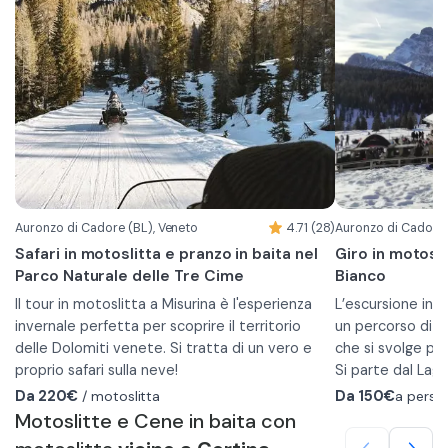
Il menù consiste in:
innevate. La ce
•
Antipasto: tagliere di affettati di nostra
composto da bis 
produzione con sottaceti in agrodolce.
Sono compresi ac
Tra i piatti potr
•
Piatto unico: piatto del ghiotto con
polenta con i fun
cannellone dorato (lasagna impanata con un
con prodotti loca
un ripieno di formaggi del posto) polenta di
Per i bambini fin
patate polenta di storo funghi e a scelta
compreso un prim
bocconcini di capriolo, gulash oppure lucanica
Per i ragazzi dagli
ai ferri.
•
Penne al sugo
•
Dolce: panna cotta ai frutti di bosco o
•
Cotoletta all
Auronzo di Cadore (BL), Veneto
4.71 (28)
Auronzo di Cadore 
strudel di mele.
•
Gelato
Safari in motoslitta e pranzo in baita nel
Giro in motosli
•
Bere: 1/4 Vino rosso merlot trentino e 1/2
Al termine della
Parco Naturale delle Tre Cime
Bianco
acqua
in paese al punt
Il tour in motoslitta a Misurina è l'esperienza
L’escursione in 
invernale perfetta per scoprire il territorio
un percorso di c
delle Dolomiti venete. Si tratta di un vero e
che si svolge pre
proprio safari sulla neve!
Si parte dal Lag
L'esperienza prevede un percorso di 20 km con
circa 20 km tra 
Da 220€
/ motoslitta
Da
150€
a perso
partenza dal dal lago Antorno fino alle Tre cime
arrivando fino al 
Motoslitte e Cene in baita con
di Lavaredo al rifugio Auronzo. Durante il
Tre Cime di Lava