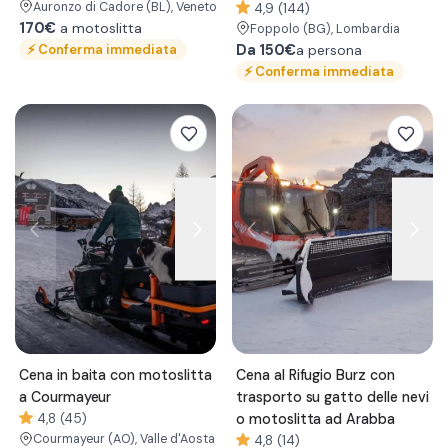
Auronzo di Cadore
(BL)
, Veneto
4,9 (144)
170€
a motoslitta
Foppolo
(BG)
, Lombardia
⚡
Conferma immediata
Da
150€
a persona
⚡
Conferma immediata
Cena in baita con motoslitta
Cena al Rifugio Burz con
a Courmayeur
trasporto su gatto delle nevi
4,8 (45)
o motoslitta ad Arabba
Courmayeur
(AO)
, Valle d'Aosta
4,8 (14)