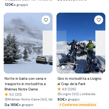
120€
a gruppo
0:10
Notte in baita con cena e
Giro in motoslitta a Livigno
trasporto in motoslitta a
al Crap de la Parè
Rhêmes Notre Dame
4,9 (226)
Livigno
(SO)
, Lombardia
5,0 (20)
80€
a gruppo
Rhêmes-Notre-Dame
(AO)
, Valle d'Aosta
Da
185€
⚡
Conferma immediata
a gruppo