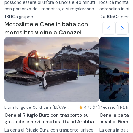
possono essere di un'ora o un'ora e 45 minuti
località montana
compiuti
con partenza da Limonetto, e vi regaleranno
adrenalina in più
La durata e il percorso potranno subire delle
un'esperienza immersa nella bellezza delle Alpi
Il tour è perfetto per immergervi nei paesaggi
La partenza è all
variazioni o cancellazioni in base alle condizioni
180€
a gruppo
Da
105€
a perso
Marittime.
innevati, permettendovi di assaporare
Rosso Panoramica
Motoslitte e Cene in baita con
meteo e della neve.
l'adrenalina mentre attraversate boschi
partirete, accom
In caso di esigenze o allergie alimentari si prega
motoslitta
vicino a Canazei
silenziosi e ammirate panorami mozzafiato.
lungo un percors
di contattare direttamente la struttura.
Le motoslitte sono progettate per al massimo
raggiungere lo Ch
Lo chalet vi ospi
2 persone e si ricorda che è necessaria la
possibilità di gu
patente di guida B per guidarle, garantendo
prodotti locali 
un'esperienza sicura e coinvolgente tra le
un antipasto, u
meraviglie alpine.
le bevande sono
Tra le proposte 
taglieri, polenta
termine della cen
punto d'incontro
La motoslitta p
da chi possiede 
In caso di allerg
Livinallongo del Col di Lana (BL), Veneto
4.79 (14)
Predazzo (TN), Tre
specifiche sarà 
Cena al Rifugio Burz con trasporto su
Cena in baita 
direttamente il 
gatto delle nevi o motoslitta ad Arabba
in Val di Fiem
La cena al Rifugio Burz, con trasporto, unisce
La cena in baita 