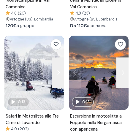
Montecampione in Val
cena a Montecampione in
Camonica
Val Camonica
4,8 (20)
4,8 (23)
Artogne
(BS)
, Lombardia
Artogne
(BS)
, Lombardia
120€
Da
110€
a gruppo
a persona
0:13
0:13
Safari in Motoslitta alle Tre
Escursione in motoslitta a
Cime di Lavaredo
Foppolo nella Bergamasca
4,9 (202)
con apericena