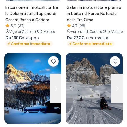
Escursione in motoslitta tra
Safari in motoslitta e pranzo
le Dolomiti sull'altopiano di
in baita nel Parco Naturale
Casera Razzo a Cadore
delle Tre Cime
5,0 (37)
4,7 (28)
Vigo di Cadore
(BL)
, Veneto
Auronzo di Cadore
(BL)
, Veneto
Da
135€
Da 220€
/ motoslitta
a gruppo
⚡
Conferma immediata
⚡
Conferma immediata