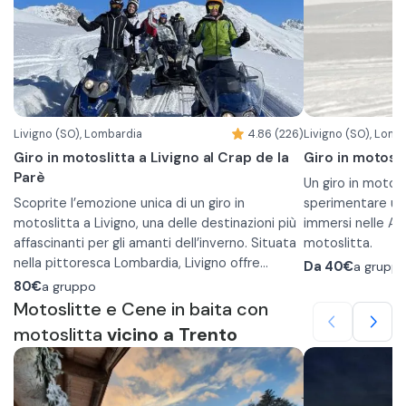
Livigno (SO), Lombardia
4.86 (226)
Livigno (SO), Lomb
Giro in motoslitta a Livigno al Crap de la
Giro in motosli
Parè
Un giro in motosl
Scoprite l’emozione unica di un giro in
sperimentare un
motoslitta a Livigno, una delle destinazioni più
immersi nelle Alp
affascinanti per gli amanti dell’inverno. Situata
motoslitta.
nella pittoresca Lombardia, Livigno offre
L'orario della p
Da
40€
a grupp
un’esperienza mozzafiato: un tour in
Il tour dura circa 45 minuti e parte da Trepalle,
necessario mette
80€
a gruppo
motoslitta che vi porterà in cima al Passo Eira,
a soli 10 minuti di macchina o 15 minuti di bus
proprio turno. La
Motoslitte e Cene in baita con
fino al Crap della Parè. Questo punto
dal centro di Livigno.
ogni 30 minuti e
motoslitta
vicino a Trento
panoramico offre una vista spettacolare
Con prezzi a partire da 40€ a persona, è
15 minuti o uno p
Il percorso è lun
sull’intera vallata di Livigno, un vero paradiso
un’avventura accessibile a tutti. Ogni
estende su tutto 
invernale.
motoslitta può ospitare fino a due persone,
tutta la durata 
con un guidatore e un passeggero. Il prezzo
accompagnati da