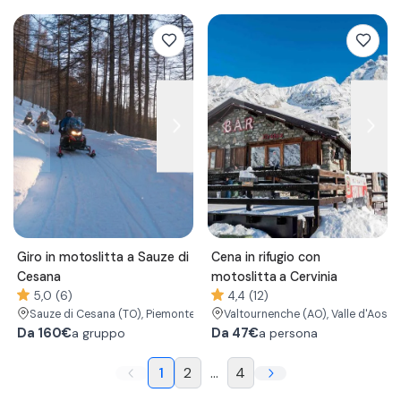
Giro in motoslitta a Sauze di
Cena in rifugio con
Cesana
motoslitta a Cervinia
5,0 (6)
4,4 (12)
Sauze di Cesana
(TO)
, Piemonte
Valtournenche
(AO)
, Valle d'Aosta
Da
160€
Da
47€
a gruppo
a persona
1
2
...
4