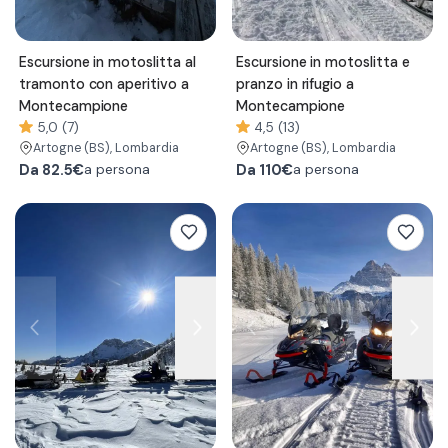
Escursione in motoslitta al
Escursione in motoslitta e
tramonto con aperitivo a
pranzo in rifugio a
Montecampione
Montecampione
5,0 (7)
4,5 (13)
Artogne
(BS)
, Lombardia
Artogne
(BS)
, Lombardia
Da
82.5€
Da
110€
a persona
a persona