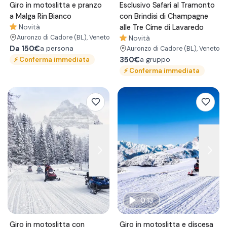
Giro in motoslitta e pranzo
Esclusivo Safari al Tramonto
a Malga Rin Bianco
con Brindisi di Champagne
Novità
alle Tre Cime di Lavaredo
Auronzo di Cadore
(BL)
, Veneto
Novità
Da
150€
a persona
Auronzo di Cadore
(BL)
, Veneto
⚡
Conferma immediata
350€
a gruppo
⚡
Conferma immediata
0:13
Giro in motoslitta con
Giro in motoslitta e discesa