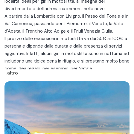
località ideali per giri in motoslitta, all'insegna del
divertimento e dell'adrenalina immersi nelle neve!
A partire dalla Lombardia con
Livigno
, il
Passo del Tonale
e in
Val Camonica, passando per il
Piemonte
, il
Veneto
, la Valle
d'Aosta, il Trentino Alto Adige e il Friuli Venezia Giulia.
Il prezzo delle escursioni in motoslitta va dai 35€ ai 100€ a
persona e dipende dalla durata e dalla presenza di servizi
aggiuntivi. Infatti, alcuni giri in motoslitta sono in notturna ed
includono una
tipica cena in rifugio
, e si prestano molto bene
come
idea regalo
, per esempio, per Natale.
...altro
Si tratta di giri adatti a tutti, anche principianti, purché i
guidatori siano muniti di patente B. La benzina è sempre
inclusa, ed il tour è guidato da esperti aprifila che vi
accompagneranno nei sentieri più scenografici!