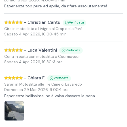
Lunedì 6 Apr 2026
,
14:00
•
45 min
Esperienza top pure ad aprile, da rifare assolutamente!
-
Christian Cantu
Verificata
Giro in motoslitta a Livigno al Crap de la Parè
Sabato 4 Apr 2026
,
16:00
•
45 min
-
Luca Valentini
Verificata
Cena in baita con motoslitta a Courmayeur
Sabato 4 Apr 2026
,
19:30
•
3 ore
-
Chiara F.
Verificata
Safari in Motoslitta alle Tre Cime di Lavaredo
Domenica 29 Mar 2026
,
9:00
•
1 ora
Esperienza bellissima, ne è valsa davvero la pena