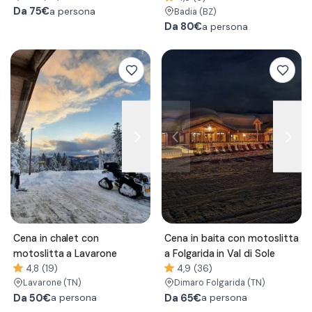
Da
75€
a persona
Badia
(BZ)
Da
80€
a persona
Cena in chalet con
Cena in baita con motoslitta
motoslitta a Lavarone
a Folgarida in Val di Sole
4,8 (19)
4,9 (36)
Lavarone
(TN)
Dimaro Folgarida
(TN)
Da
50€
Da
65€
a persona
a persona