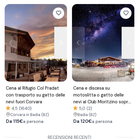
Cena al Rifugio Col Pradat
Cena e discesa su
con trasporto su gatto delle
motoslitta o gatto delle
nevi fuori Corvara
nevi al Club Moritzino sopra
4,5 (1640)
Corvara
5,0 (2)
Corvara in Badia
(BZ)
Badia
(BZ)
Da
115€
Da
120€
a persona
a persona
RECENSIONI RECENTI