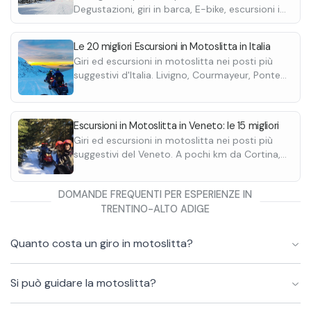
Degustazioni, giri in barca, E-bike, escursioni in
quad, passeggiate a cavallo e molte altre.
Le 20 migliori Escursioni in Motoslitta in Italia
Giri ed escursioni in motoslitta nei posti più
suggestivi d'Italia. Livigno, Courmayeur, Ponte
di Legno e Passo del Tonale, Sestriere. Scopri
le migliori.
Escursioni in Motoslitta in Veneto: le 15 migliori
Giri ed escursioni in motoslitta nei posti più
suggestivi del Veneto. A pochi km da Cortina,
Arabba, le Tre Cime di Lavaredo e Alleghe.
Scopri le migliori discese.
DOMANDE FREQUENTI PER ESPERIENZE IN
TRENTINO-ALTO ADIGE
Quanto costa un giro in motoslitta?
Si può guidare la motoslitta?