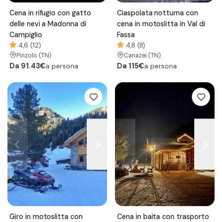
Cena in rifugio con gatto
Ciaspolata notturna con
delle nevi a Madonna di
cena in motoslitta in Val di
Campiglio
Fassa
4,6 (12)
4,8 (8)
Pinzolo
(TN)
Canazei
(TN)
Da
91.43€
Da
115€
a persona
a persona
Giro in motoslitta con
Cena in baita con trasporto