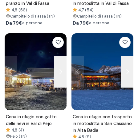
pranzo in Val di Fassa
in motoslitta in Val di Fassa
4,8 (56)
4,7 (54)
Campitello di Fassa
(TN)
Campitello di Fassa
(TN)
Da
79€
Da
79€
a persona
a persona
Cena in rifugio con gatto
Cena in rifugio con trasporto
delle nevi in Val di Pejo
in motoslitta a San Cassiano
4,8 (4)
in Alta Badia
Peio
(TN)
4,8 (9)