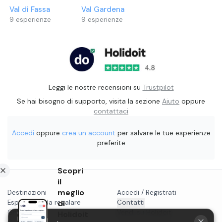
Val di Fassa
Val Gardena
9
esperienze
9
esperienze
Leggi le nostre recensioni su
Trustpilot
Se hai bisogno di supporto, visita la sezione
Aiuto
oppure
contattaci
Accedi
oppure
crea un account
per salvare le tue esperienze
preferite
Scopri
il
meglio
Destinazioni
Accedi / Registrati
Esperienze da regalare
di
Contatti
Gift card
Vendi su Holidoit
Holidoit