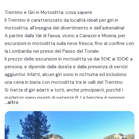
Trentino e Giri in Motoslitta: cosa sapere
Il
Trentino
è caratterizzato da località ideali per giri in
motoslitta, all'insegna del divertimento e dell'adrenalina!
A partire dalla
Val di Fassa
, vicino a Canazei e Moena, per
escursioni in motoslitta sulla neve fresca, fino al confine con
la Lombardia nei pressi del
Passo del Tonale
.
Il prezzo delle escursioni in motoslitta va dai 50€ ai 100€ a
persona, e dipende dalla durata e dalla presenza di servizi
aggiuntivi. Infatti, alcuni giri sono in notturna ed includono
una
cena in biata con motoslitta
tra le valli del Trentino.
Si tratta di giri adatti a tutti, anche principianti, purché i
guidatori siano muniti di patente B. La benzina è sempre
...altro
inclusa, ed il tour è guidato da esperti aprifila che vi
accompagneranno nei sentieri più scenografici!
Scopri le migliori escursioni in motoslitta in Trentino vicino a
Canazei, Moena, Ortisei, Lavarone, Madonna di Campiglio e
Ponte di Legno!