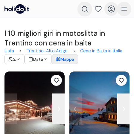
I 10 migliori giri in motoslitta in
Trentino con cena in baita
Italia
Trentino-Alto Adige
Cene in Baita in Italia
2
Data
Mappa