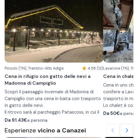
Pinzolo (TN), Trentino-Alto Adige
4.58 (12)
Lavarone (TN), Tre
Cena in rifugio con gatto delle nevi a
Cena in chalet
Madonna di Campiglio
Cena in uno chal
Scopri il paesaggio invernale di Madonna di
conifere a Lavar
Campiglio con una cena in baita con trasporto
trasporto in mot
in gatto delle nevi.
Lo chalet è costr
Il ritrovo sarà al parcheggio Patascoss, in cui il
circondato dal b
Da
50€
a person
gestore vi verrà a prendere e vi porterà alla
suggestivo e pan
Da
91.43€
a persona
baita passando attraverso boschi e sentieri
rilassarsi e gode
Esperienze
vicino a Canazei
innevati. Durante il viaggio godetevi il
Attendi che la c
Le pietanze son