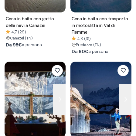
Cena in baita con gatto
Cena in baita con trasporto
delle nevi a Canazei
in motoslitta in Val di
4,7 (29)
Fiemme
Canazei
(TN)
4,8 (31)
Da
95€
a persona
Predazzo
(TN)
Da
60€
a persona