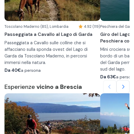
Toscolano Maderno (BS), Lombardia
4.92 (119)
Peschiera del Gard
Passeggiata a Cavallo al Lago di Garda
Giro del Lago d
Peschiera con
Passeggiata a Cavallo sulle colline che si
affacciano sulla sponda ovest del Lago di
Mini crociera su
Garda da Toscolano Maderno, in percorsi
bordo di un batt
immersi nella natura.
del Garda permet
Le escursioni sono adatte a principianti che
sud del lago.
Da
40€
a persona
vanno per la prima volta a cavallo. Si passeggia
Durante la naviga
Da
63€
a person
in mezzo alla campagna e ai boschi e si
verso i seguenti 
Esperienze
vicino a Brescia
raggiungono alture da dove si può ammirare un
Lazise, Rocca di 
panorama bellissimo, e ci si può fermare per
Per partecipare è necessario un abbigliamento
San Vigilio, Isola
delle brevi soste.
sportivo con pantaloni lunghi e scarpe chiuse.
Verde, Parco nat
In base al tempo 
Età minima: 14 anni. Peso massimo: 95 kg.
Jamaica Beach Si
giro orario o ant
Escursione di 1 ora
sarà presente un
L’escursione prevede un tour di circa 5/6 km
punti che si and
nei dintorni di Gaino attraversando luoghi
Nel giro in batte