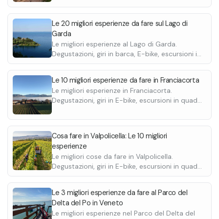
•
invece, viene preparata per le 19:30 / 20:00
degustazione innovativa e sostenibile.
Caffé
Goito
Con guida
, pagaiand
•
(domenica sera esclusa per turno di chiusura)
In caso di allergie e intolleranze alimentari é
Bevande
nella natura, avv
Il noleggio della
Le 20 migliori esperienze da fare sul Lago di
e viene svolta dopo la passeggiata.
Il pranzo e la cena includono:
possibile contattare la struttura in seguito alla
corrente che sco
guida fluviale
du
Garda
•
prenotazione.
3 portate
uccelli acquatici.
tempo è anche co
Le migliori esperienze al Lago di Garda.
•
Dessert
nel quale verran
Degustazioni, giri in barca, E-bike, escursioni in
•
Caffé
poter usare la ca
Consigliato port
quad, passeggiate a cavallo e molte altre.
•
Bevande
indicativamente 
cappellino, acqu
Questa opzione é disponibile solo da marzo a
da una guida flu
cellulare.
Le 10 migliori esperienze da fare in Franciacorta
settembre.
Le migliori esperienze in Franciacorta.
navigazione che 
In caso di tempo
Degustazioni, giri in E-bike, escursioni in quad,
Escursione di 2 ore con pranzo
particolarità nat
l'orario di parten
passeggiate a cavallo e molte altre.
Giro di circa 12 km lungo la collina tra Gargnano
circostante.
riprogrammata un
e Toscolano, attraversando luoghi storici e
aprendo il cuore ai panorami del Garda
Cosa fare in Valpolicella: Le 10 migliori
Bresciano.
esperienze
In questa esperienza è incluso il pranzo
Le migliori cose da fare in Valpolicella.
(disponibile tutto l'anno). Il pranzo viene
Degustazioni, giri in E-bike, escursioni in quad,
passeggiate a cavallo e molte altre.
preparato per le 12:30 / 13:00, è quindi
successivo alla passeggiata.
Le 3 migliori esperienze da fare al Parco del
Il pranzo include:
Delta del Po in Veneto
•
3 portate
Le migliori esperienze nel Parco del Delta del