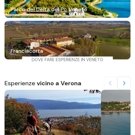
Parco del Delta del Po Veneto
Franciacorta
DOVE FARE ESPERIENZE IN VENETO
Esperienze
vicino a Verona