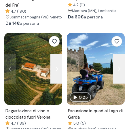
del Fra'
4,2 (11)
Mantova
(MN)
, Lombardia
4,7 (190)
Da
60€
a persona
Sommacampagna
(VR)
, Veneto
Da
14€
a persona
0:25
Degustazione di vino e
Escursione in quad al Lago di
cioccolato fuori Verona
Garda
4,7 (189)
5,0 (5)