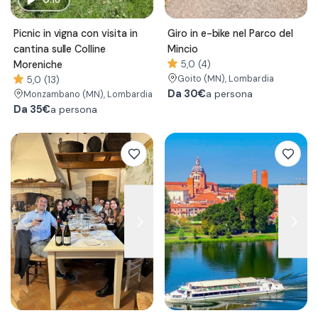
Picnic in vigna con visita in
Giro in e-bike nel Parco del
cantina sulle Colline
Mincio
Moreniche
5,0 (4)
Goito
(MN)
, Lombardia
5,0 (13)
Da
30€
a persona
Monzambano
(MN)
, Lombardia
Da
35€
a persona