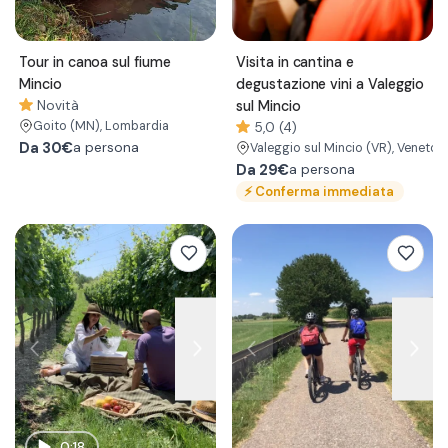
Tour in canoa sul fiume
Visita in cantina e
Mincio
degustazione vini a Valeggio
Novità
sul Mincio
Goito
(MN)
, Lombardia
5,0 (4)
Da
30€
a persona
Valeggio sul Mincio
(VR)
, Veneto
Da
29€
a persona
⚡
Conferma immediata
0:18