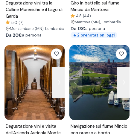
Degustazione vini tra le
Giro in battello sul fiume
Colline Moreniche e il Lago di
Mincio da Mantova
Garda
4,8 (44)
Mantova
(MN)
, Lombardia
5,0 (7)
Da
13€
a persona
Monzambano
(MN)
, Lombardia
Da
20€
2
prenotazioni oggi
a persona
🔥
Degustazione vini e visita
Navigazione sul fiume Mincio
dell'Azienda Agricola Monte
con pranzo a bordo