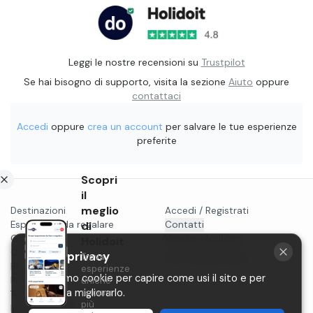
Leggi le nostre recensioni su
Trustpilot
Se hai bisogno di supporto, visita la sezione
Aiuto
oppure
contattaci
Accedi
oppure
crea un account
per salvare le tue esperienze
preferite
Scopri
il
meglio
Destinazioni
Accedi / Registrati
Esperienze da regalare
di
Contatti
Gift card
Vendi su Holidoit
Holidoit
Cosa fare a...
La tua privacy
Trova
P.IVA 11482970966
Blog
esperienze
Utilizziamo cookie per capire come usi il sito e per
Privacy
uniche
ancora
aiutarci a migliorarlo.
Termini
più
Instagram