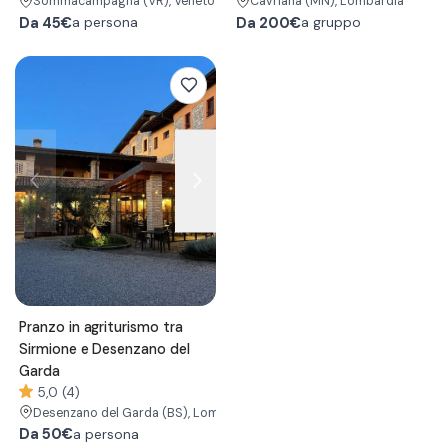
Sommacampagna
(VR)
, Veneto
Cavriana
(MN)
, Lombardia
Da
45€
Da
200€
a persona
a gruppo
Pranzo in agriturismo tra
Sirmione e Desenzano del
Garda
5,0 (4)
Desenzano del Garda
(BS)
, Lombardia
Da
50€
a persona