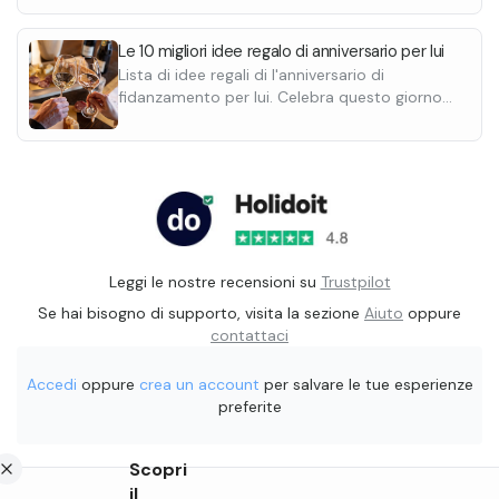
regalagli un'esperienza indimenticabile.
Le 10 migliori idee regalo di anniversario per lui
Lista di idee regali di l'anniversario di
fidanzamento per lui. Celebra questo giorno
speciale regalando un'esperienze
indimenticabile e personalizzala con un
biglietto.
Leggi le nostre recensioni su
Trustpilot
Se hai bisogno di supporto, visita la sezione
Aiuto
oppure
contattaci
Accedi
oppure
crea un account
per salvare le tue esperienze
preferite
Scopri
il