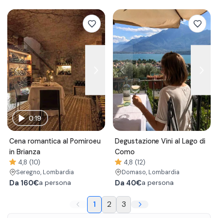
0:19
Cena romantica al Pomiroeu
Degustazione Vini al Lago di
in Brianza
Como
4,8 (10)
4,8 (12)
Seregno
, Lombardia
Domaso
, Lombardia
Da
160€
Da
40€
a persona
a persona
1
2
3