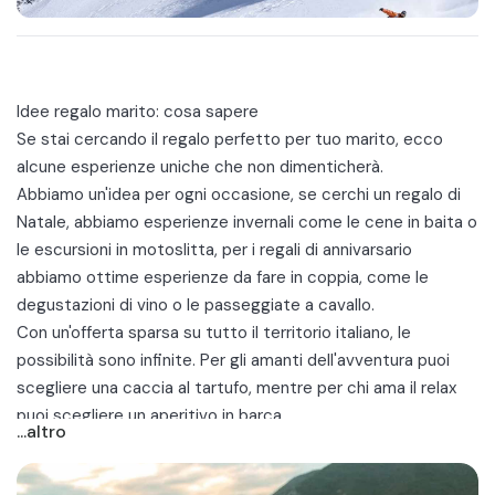
Idee regalo marito: cosa sapere
Se stai cercando il regalo perfetto per tuo marito, ecco
alcune esperienze uniche che non dimenticherà.
Abbiamo un'idea per ogni occasione, se cerchi un regalo di
Natale, abbiamo esperienze invernali come le
cene in baita
o
le escursioni in motoslitta, per i regali di annivarsario
abbiamo ottime
esperienze da fare in coppia
, come le
degustazioni di vino o le passeggiate a cavallo.
Con un'offerta sparsa su tutto il territorio italiano, le
possibilità sono infinite. Per gli amanti dell'avventura puoi
scegliere una
caccia al tartufo
, mentre per chi ama il relax
puoi scegliere un
aperitivo in barca
.
...altro
I prezzi per queste esperienze variano da 25€ a persona,
per fare ad esempio una visita in cantina con degustazione