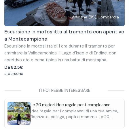
Si farà poi un aperitivo al tramonto, seguito da una cena
tipica in baita composta da antipasti di prodotti locali,
primo, secondo, dolce, acqua e caffè per ogni persona.
Artogne (BS), Lombardia
Bevande sono incluse.
In caso di allergie o intolleranze contattare con anticipo, una
volta confermata la prenotazione, la struttura direttamente.
Escursione in motoslitta al tramonto con aperitivo
a Montecampione
Escursione in motoslitta di 1 ora durante il tramonto per
ammirare la Vallecamonica, il Lago d'Iseo e di Endine, con
aperitivo e/o e cena tipica in una baita di montagna.
L'orario di inizio varia a seconda della stagione, ma non si può
Da
82.5€
garantire di arrivare sempre al punto panoramico all'orario
a persona
esatto del tramonto.
Tour solo aperitivo
TI POTREBBE INTERESSARE
Si inizia con un piccolo briefing in cui vi verrano fornite le
istruzioni su come guidare la motoslitta, si parte poi per
Le 20 migliori idee regalo per il compleanno
un'escursione di 1 ora in fila indiana dietro la guida esperta,
Idee regalo per i compleanni di una tua amica,
concludendo con un aperitivo in baita.
Tour aperitivo e cena
fidanzato, collega, papà o mamma. Le 20
Si inizia con un briefing in cui vi verranno fornite le istruzioni
migliori, con buono regalo da stampare e
personalizzare
su come guidare la motoslitta, si parte poi per un'escursione