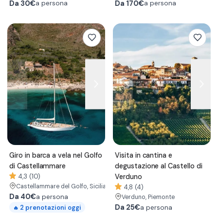
Da
30€
Da
170€
a persona
a persona
Giro in barca a vela nel Golfo
Visita in cantina e
di Castellammare
degustazione al Castello di
4,3 (10)
Verduno
Castellammare del Golfo
, Sicilia
4,8 (4)
Da
40€
a persona
Verduno
, Piemonte
Da
25€
2
prenotazioni oggi
a persona
🔥