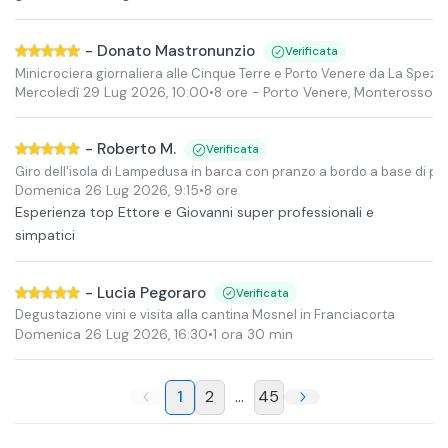
-
Donato Mastronunzio
Verificata
Minicrociera giornaliera alle Cinque Terre e Porto Venere da La Spezia
Mercoledì 29 Lug 2026
,
10:00
•
8 ore
- Porto Venere, Monterosso e
-
Roberto M.
Verificata
Giro dell'isola di Lampedusa in barca con pranzo a bordo a base di p
Domenica 26 Lug 2026
,
9:15
•
8 ore
Esperienza top Ettore e Giovanni super professionali e
simpatici
-
Lucia Pegoraro
Verificata
Degustazione vini e visita alla cantina Mosnel in Franciacorta
Domenica 26 Lug 2026
,
16:30
•
1 ora 30 min
1
2
...
45