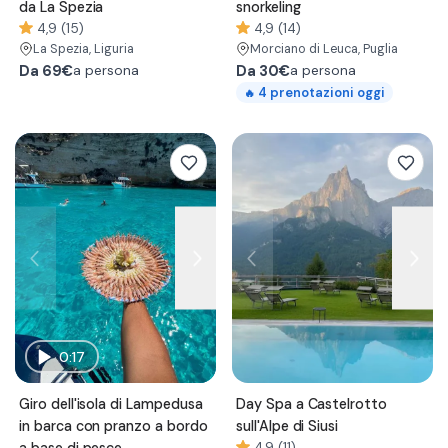
da La Spezia
snorkeling
4,9 (15)
4,9 (14)
La Spezia
, Liguria
Morciano di Leuca
, Puglia
Da
69€
Da
30€
a persona
a persona
4
prenotazioni oggi
🔥
0:17
Giro dell'isola di Lampedusa
Day Spa a Castelrotto
in barca con pranzo a bordo
sull'Alpe di Siusi
4,9 (11)