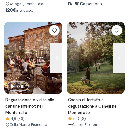
Da
85€
a persona
Artogne
, Lombardia
120€
a gruppo
0:16
Degustazione e visita alle
Caccia al tartufo e
cantine Infernot nel
degustazione a Canelli nel
Monferrato
Monferrato
4,8 (48)
5,0 (6)
Cella Monte
, Piemonte
Canelli
, Piemonte