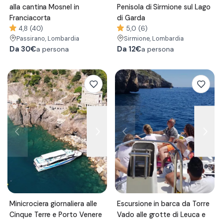
alla cantina Mosnel in
Penisola di Sirmione sul Lago
Franciacorta
di Garda
4,8 (40)
5,0 (6)
Passirano
, Lombardia
Sirmione
, Lombardia
Da
30€
Da
12€
a persona
a persona
Minicrociera giornaliera alle
Escursione in barca da Torre
Cinque Terre e Porto Venere
Vado alle grotte di Leuca e