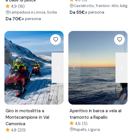
a base di pesce
Castelrotto
, Trentino-Alto Adige
4,9 (16)
Da
55€
a persona
Lampedusa e Linosa
, Sicilia
Da
70€
a persona
Giro in motoslitta a
Aperitivo in barca a vela al
Montecampione in Val
tramonto a Rapallo
Camonica
4,6 (5)
Rapallo
, Liguria
4,8 (20)