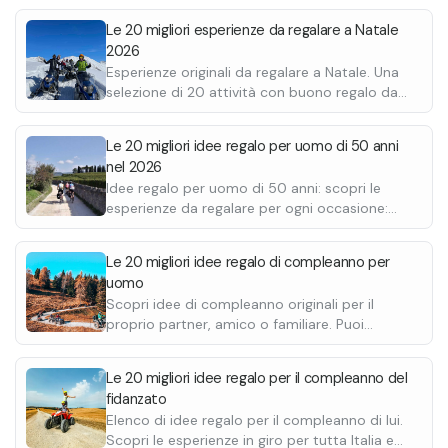
di 1 ora seguendo la guida esperta.
Le 20 migliori esperienze da regalare a Natale
Si farà poi un aperitivo al tramonto, seguito da una cena
2026
tipica in baita composta da antipasti di prodotti locali,
Esperienze originali da regalare a Natale. Una
selezione di 20 attività con buono regalo da
primo, secondo, dolce, acqua e caffè per ogni persona.
stampare e personalizzare.
Bevande sono incluse.
In caso di allergie o intolleranze contattare con anticipo, una
volta confermata la prenotazione, la struttura direttamente.
Le 20 migliori idee regalo per uomo di 50 anni
nel 2026
Idee regalo per uomo di 50 anni: scopri le
esperienze da regalare per ogni occasione:
passeggiate a cavallo, degustazioni di vino,
cene in baita perfette per compleanno,
Le 20 migliori idee regalo di compleanno per
anniversario o Natale.
uomo
Scopri idee di compleanno originali per il
proprio partner, amico o familiare. Puoi
scegliere tra attività più adrenaliniche come
un giro in motoslitta o quad oppure
Le 20 migliori idee regalo per il compleanno del
esperienze più tranquille come le degustazioni
fidanzato
di vini.
Elenco di idee regalo per il compleanno di lui.
Scopri le esperienze in giro per tutta Italia e