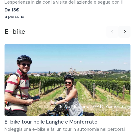
L'esperienza inizia con la visita dell'azienda e segue con il
pranzo e con la degustazione di 3 vini. Il pranzo prevede un
Da
18€
menù fisso che comprende: un benvenuto della cucina, due
a persona
antipasti, un primo, il secondo con contorno, dessert, acqua,
Questa esperienza ti permetterà di scoprire il territorio del
E-bike
caffé, amaro e coperto.
Roero, in provincia di Cuneo, attraverso le sue cantine, vini e
piatti locali.
Nizza Monferrato (AT), Piemonte
E-bike tour nelle Langhe e Monferrato
Noleggia una e-bike e fai un tour in autonomia nei percorsi