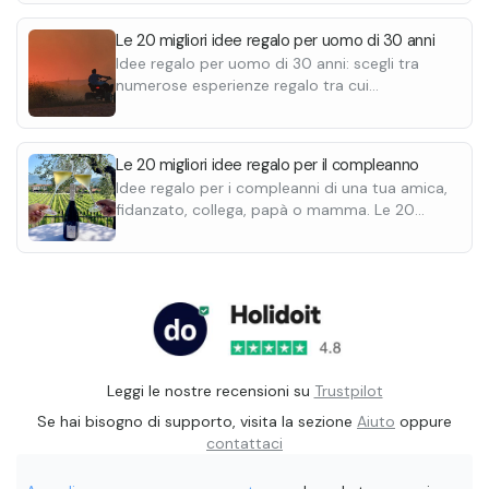
euro e scegli tra degustazioni, rafting o
un'esperienza in barca.
Le 20 migliori idee regalo per uomo di 30 anni
Idee regalo per uomo di 30 anni: scegli tra
numerose esperienze regalo tra cui
degustazioni, escursioni in quad o un tour in
e-bike.
Le 20 migliori idee regalo per il compleanno
Idee regalo per i compleanni di una tua amica,
fidanzato, collega, papà o mamma. Le 20
migliori, con buono regalo da stampare e
personalizzare
Leggi le nostre recensioni su
Trustpilot
Se hai bisogno di supporto, visita la sezione
Aiuto
oppure
contattaci