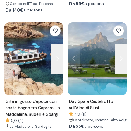
Da
59€
a persona
Campo nell'Elba
, Toscana
Da
140€
a persona
Gita in gozzo d'epoca con
Day Spa a Castelrotto
soste bagno tra Caprera, La
sull'Alpe di Siusi
Maddalena, Budelli e Spargi
4,9 (11)
Castelrotto
, Trentino-Alto Adige
5,0 (4)
Da
55€
a persona
La Maddalena
, Sardegna