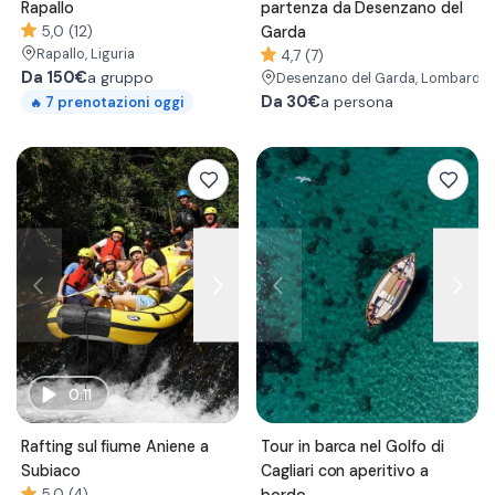
Rapallo
partenza da Desenzano del
5,0 (12)
Garda
Rapallo
, Liguria
4,7 (7)
Da
150€
a gruppo
Desenzano del Garda
, Lombardia
Da
30€
7
prenotazioni oggi
a persona
🔥
0:11
Rafting sul fiume Aniene a
Tour in barca nel Golfo di
Subiaco
Cagliari con aperitivo a
5,0 (4)