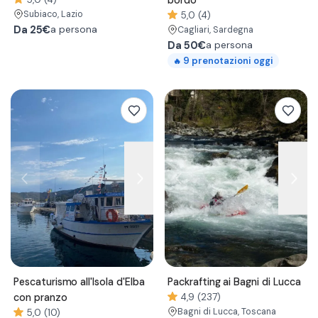
bordo
Subiaco
, Lazio
5,0 (4)
Da
25€
a persona
Cagliari
, Sardegna
Da
50€
a persona
9
prenotazioni oggi
🔥
Pescaturismo all'Isola d'Elba
Packrafting ai Bagni di Lucca
con pranzo
4,9 (237)
Bagni di Lucca
, Toscana
5,0 (10)