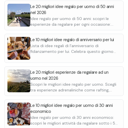
guado. A metà escursione è prevista una sosta ad Angera
Le 20 migliori idee regalo per uomo di 50 anni
con aperitivo vista Lago Maggiore, uno dei momenti centrali
nel 2026
dell’esperienza.
Idee regalo per uomo di 50 anni: scopri le
esperienze da regalare per ogni occasione:
passeggiate a cavallo, degustazioni di vino,
cene in baita perfette per compleanno,
Le 10 migliori idee regalo di anniversario per lui
anniversario o Natale.
Lista di idee regali di l'anniversario di
fidanzamento per lui. Celebra questo giorno
speciale regalando un'esperienze
indimenticabile e personalizzala con un
biglietto.
Le 20 migliori esperienze da regalare ad un
uomo nel 2026
Scopri le migliori idee regalo per uomo. Scegli
tra esperienze adrenaliniche come rafting,
escursioni in motoslitta, giri in quad o
esperienze più rilassanti come degustazioni di
Le 10 migliori idee regalo per uomo di 30 anni
vino.
economico
Idee regalo per uomo di 30 anni economico:
scopri le migliori attività da regalare sotto i 50