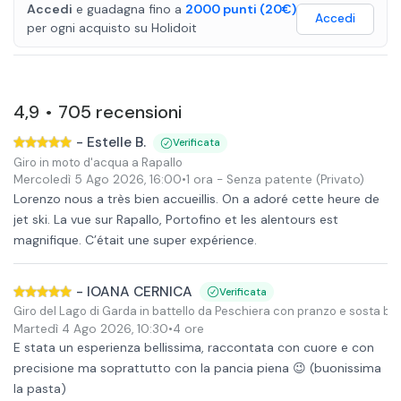
Accedi
e guadagna fino a
2000
punti
(20€)
Accedi
per ogni acquisto
su
Holidoit
4,9
705
recensioni
•
-
Estelle B.
Verificata
Giro in moto d'acqua a Rapallo
Mercoledì 5 Ago 2026
,
16:00
•
1 ora
- Senza patente
(Privato)
Lorenzo nous a très bien accueillis. On a adoré cette heure de
jet ski. La vue sur Rapallo, Portofino et les alentours est
magnifique. C’était une super expérience.
-
IOANA CERNICA
Verificata
Giro del Lago di Garda in battello da Peschiera con pranzo e sosta b
Martedì 4 Ago 2026
,
10:30
•
4 ore
E stata un esperienza bellissima, raccontata con cuore e con
precisione ma soprattutto con la pancia piena 😉 (buonissima
la pasta)