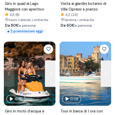
Giro in quad al Lago
Visita ai giardini botanici di
Maggiore con aperitivo
Villa Cipressi e pranzo
4,8 (8)
4,2 (24)
Sesto Calende
, Lombardia
Varenna
, Lombardia
Da
80€
Da
60€
a persona
a persona
2
prenotazioni oggi
🔥
0:15
0:08
Giro in moto d'acqua a
Tour in barca di 1 ora con