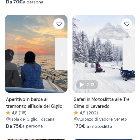
Da
70€
a persona
0:13
Aperitivo in barca al
Safari in Motoslitta alle Tre
tramonto all'Isola del Giglio
Cime di Lavaredo
4,8 (118)
4,9 (202)
Isola del Giglio
, Toscana
Auronzo di Cadore
, Veneto
Da
75€
170€
a motoslitta
a persona