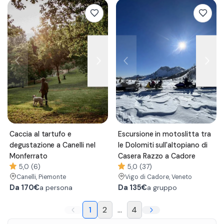
Caccia al tartufo e
Escursione in motoslitta tra
degustazione a Canelli nel
le Dolomiti sull'altopiano di
Monferrato
Casera Razzo a Cadore
5,0 (6)
5,0 (37)
Canelli
, Piemonte
Vigo di Cadore
, Veneto
Da
170€
Da
135€
a persona
a gruppo
1
2
...
4