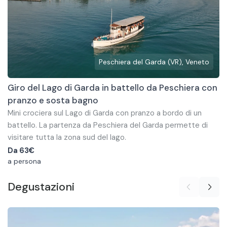
Peschiera del Garda (VR), Veneto
Giro del Lago di Garda in battello da Peschiera con
pranzo e sosta bagno
Mini crociera sul Lago di Garda con pranzo a bordo di un
battello. La partenza da Peschiera del Garda permette di
visitare tutta la zona sud del lago.
Durante la navigazione il battello si dirigerà verso i seguenti
Da
63€
punti di interesse: Castello di Lazise, Rocca di Garda, Villa
a persona
Canossa, Punta San Vigilio, Isola del Garda, Isola San Biagio,
Degustazioni
Baia Verde, Parco naturale Rocca di Manerba, Jamaica Beach
In base al tempo il battello può effettuare il giro orario o
Sirmione, Grotte di Catullo.
antiorario del basso lago. A bordo sarà presente una guida
che spiegherà i vari punti che si andranno a vedere.
Nel giro in battello è incluso anche un pranzo