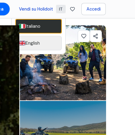
ca
Vendi su Holidoit
Accedi
IT
Italiano
English