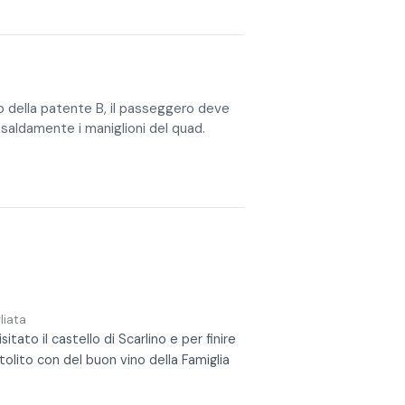
elli di abilità e garantisce
n loco)
ella zona delle Bandite di Scarlino,
are bellissimi paesaggi e scoprire
he, guadi e salite divertenti, ma nulla
nno la possibilità di godere dei profumi
o della patente B, il passeggero deve
e la cultura e le tradizioni della
saldamente i maniglioni del quad.
 prodotti della zona.
, è richiesto un minimo di due quad per
liata
ato il castello di Scarlino e per finire
tolito con del buon vino della Famiglia