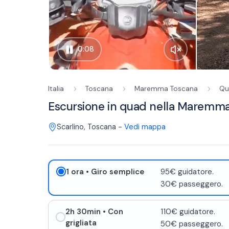
0:07
Italia
Toscana
Maremma Toscana
Qu
Escursione in quad nella Maremm
Scarlino
,
Toscana
-
Vedi mappa
1 ora
• Giro semplice
95€ guidatore.
30€ passeggero.
2h 30min
• Con
110€ guidatore.
grigliata
50€ passeggero.