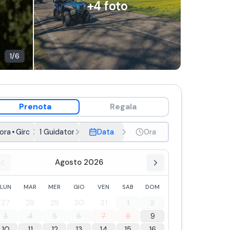
+
4
foto
1
/
6
Prenota
Regala
 ora
•
Giro semplice
1 Guidatore, 1 Passeggero
Data
Ora
Agosto 2026
LUN
MAR
MER
GIO
VEN
SAB
DOM
27
28
29
30
31
1
2
3
4
5
6
7
8
9
10
11
12
13
14
15
16