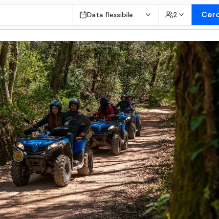
Cer
Data flessibile
2