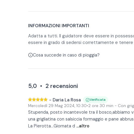
Guanti in inverno
Il noleggio del quad è adatto a persone di tutti i liv
K-way in inverno e mezza stagione (acquistabile i
un'esperienza divertente e avventurosa. Si svolge n
dove i partecipanti avranno la possibilità di ammir
Durante l'escursione, ci saranno alcune parti tecnic
INFORMAZIONI IMPORTANTI
luoghi insoliti.
di troppo impegnativo. Inoltre, i partecipanti avra
Adatta a tutti. Il guidatore deve essere in possess
locali.
Questa esperienza è un'ottima occasione per scoprir
essere in grado di sedersi correttamente e tenere 
Maremma e per assaggiare alcuni dei migliori vini e
Per tutti i venerdì dei mesi autunnali ed invernali
Cosa succede in caso di pioggia?
la prenotazione.
5,0
•
2
recensioni
-
Daria La Rosa
Verificata
Mercoledì 29 Mag 2024
,
10:30
•
2 ore 30 min
- Con grig
Stupenda, posto incantevole tra il bosco,abbiamo visit
una grigliatina con salsiccia formaggio e pane abbrus
La Pierotta…Giornata d
...altro