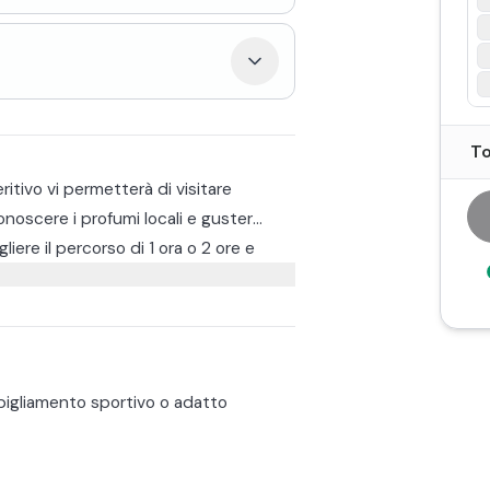
To
tivo vi permetterà di visitare
noscere i profumi locali e guster
iere il percorso di 1 ora o 2 ore e
sco a base di salsicce alla griglia,
ntina "La Pierotta", dove i partecipanti
tti dall'azienda, accompagnati da un
igliamento sportivo o adatto