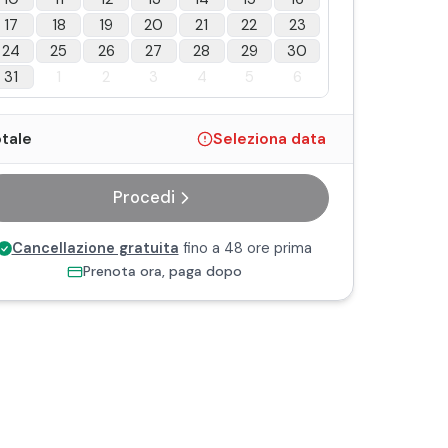
17
18
19
20
21
22
23
24
25
26
27
28
29
30
31
1
2
3
4
5
6
tale
Seleziona data
Procedi
Cancellazione gratuita
fino a 48 ore prima
Prenota ora, paga dopo