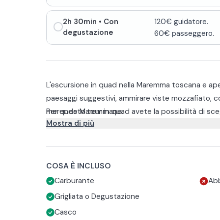
2h 30min
• Con
120€ guidatore.
degustazione
60€ passeggero.
L'escursione in quad nella Maremma toscana e aperi
paesaggi suggestivi, ammirare viste mozzafiato, co
merende Maremmane.
Per questo tour in quad avete la possibilità di scegl
Mostra di più
mezza.
Quella di 2 ore prevede anche una grigliatina nel bo
formaggio e vino locale.
In alternativa è possibile scegliere la visita alla Ca
COSA È INCLUSO
potranno degustare alcuni dei pregiati vini prodo
Carburante
Abb
aperitivo a base di prodotti locali.
Ricordatevi di portare con voi:
Grigliata o Degustazione
Scarpe da trekking
Casco
Bandana o foulard in estate (acquistabile in loco)