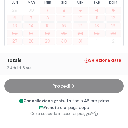
LUN
MAR
MER
GIO
VEN
SAB
DOM
29
30
1
2
3
4
5
6
7
8
9
10
11
12
13
14
15
16
17
18
19
20
21
22
23
24
25
26
27
28
29
30
31
1
2
Totale
Seleziona data
2 Adulti
, 3 ore
Procedi
Cancellazione gratuita
fino a 48 ore prima
Prenota ora, paga dopo
Cosa succede in caso di pioggia?