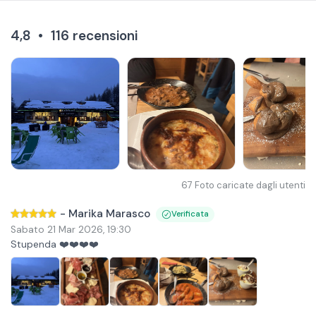
4,8
•
116
recensioni
67
Foto caricate dagli utenti
-
Marika Marasco
Verificata
Sabato 21 Mar 2026
,
19:30
Stupenda ❤️❤️❤️❤️