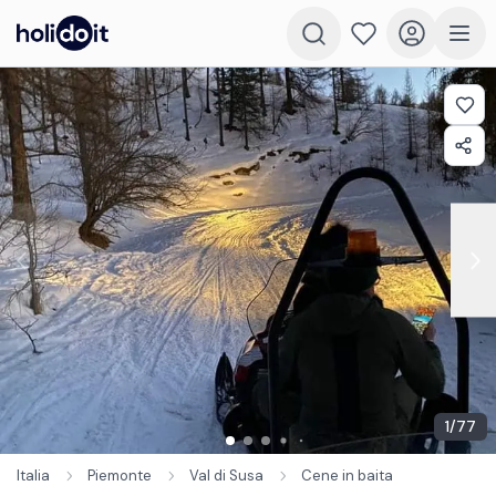
1
/
77
Italia
Piemonte
Val di Susa
Cene in baita