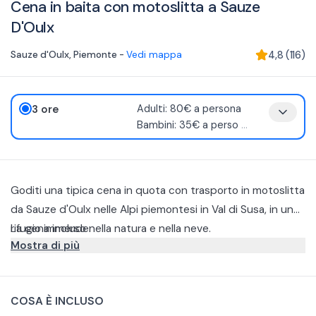
Cena in baita con motoslitta a Sauze
D'Oulx
Sauze d'Oulx
,
Piemonte
-
Vedi mappa
4,8
(
116
)
3 ore
Adulti: 80€ a persona
Bambini: 35€ a perso
...
Goditi una tipica cena in quota con trasporto in motoslitta
da Sauze d'Oulx nelle Alpi piemontesi in Val di Susa, in un
rifugio immerso nella natura e nella neve.
La cena include:
Mostra di più
Aperitivo a buffet.
Primo.
Secondo.
Esempi di pietanze locali per la cena sono: di primo il
COSA È INCLUSO
Dolce della casa.
Raviolo ripieno di formaggio di capra, fichi al burro e salvia