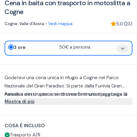
Cena in baita con trasporto in motoslitta a
Cogne
Cogne
,
Valle d'Aosta
-
Vedi mappa
5,0
(
23
)
3 ore
50€ a persona.
Godetevi una cena unica in rifugio a Cogne nel Parco
Nazionale del Gran Paradiso. Si parte dalla Funivia Gran
Paradiso e in un percorso di circa 5 minuti si raggiunge la
Arrivati a destinazione, vi ritroverete in una tipica baita di
Mostra di più
baita.
montagna dove potrete assaporare un menù con piatti
tradizionali che comprende:
Antipasto o Primo (a scelta)
Secondo (a scelta)
COSA È INCLUSO
Dolce
Le bevande sono escluse dal prezzo.
Trasporto A/R
Al termine della cena la struttura organizzerà, sempre in