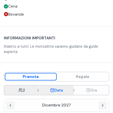
motoslitta, il rientro al punto d'incontro.
Cena
E' possibile anche selezionare il tour per la cena di Natale
Bevande
che include cena e trasporto. Bevande escluse. Vedete il
menù nella descrizione del tour
INFORMAZIONI IMPORTANTI
Adatto a tutti. Le motoslitte saranno guidate da guide
esperte.
Prenota
Regala
2
Data
Ora
Dicembre 2027