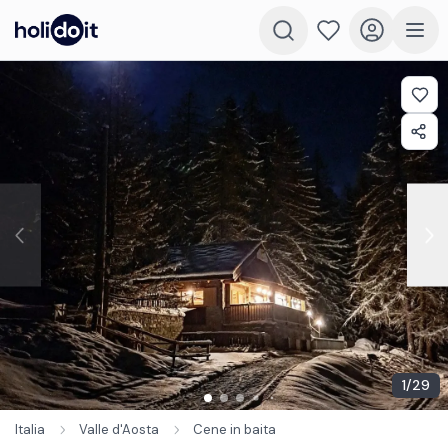
1
/
29
Italia
Valle d'Aosta
Cene in baita