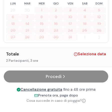
LUN
MAR
MER
GIO
VEN
SAB
DOM
29
30
1
2
3
4
5
6
7
8
9
10
11
12
13
14
15
16
17
18
19
20
21
22
23
24
25
26
27
28
29
30
31
1
2
Totale
Seleziona data
2 Partecipanti
, 3 ore
Procedi
Cancellazione gratuita
fino a 48 ore prima
Prenota ora, paga dopo
Cosa succede in caso di pioggia?