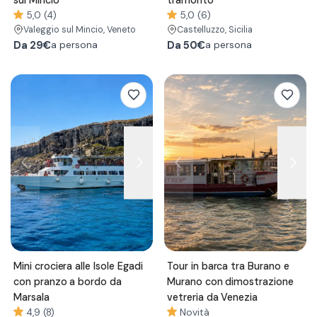
sul Mincio
tramonto
5,0 (4)
5,0 (6)
Valeggio sul Mincio
, Veneto
Castelluzzo
, Sicilia
Da
29€
Da
50€
a persona
a persona
Mini crociera alle Isole Egadi
Tour in barca tra Burano e
con pranzo a bordo da
Murano con dimostrazione
Marsala
vetreria da Venezia
4,9 (8)
Novità