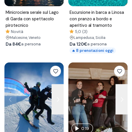
Minicrociera serale sul Lago
Escursione in barca a Linosa
di Garda con spettacolo
con pranzo a bordo e
pirotecnico
aperitivo al tramonto
Novità
5,0 (3)
Malcesine
, Veneto
Lampedusa
, Sicilia
Da
84€
Da
120€
a persona
a persona
8
prenotazioni oggi
🔥
0:19