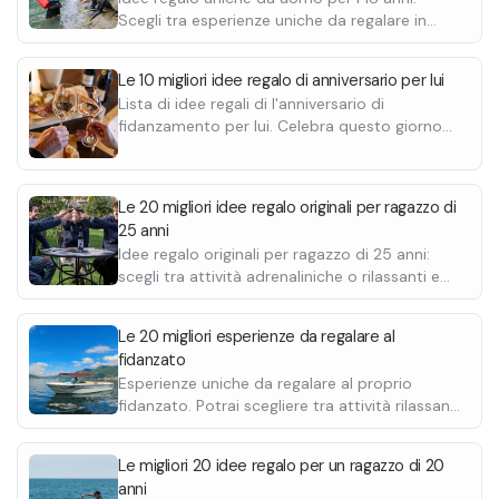
Scegli tra esperienze uniche da regalare in
benzina e assistenza, garantendo sicurezza e comfort.
tutta Italia.
Esperti locali guidano i percorsi, condividendo conoscenze e
storie della zona con gli ospiti.
Le 10 migliori idee regalo di anniversario per lui
Lista di idee regali di l'anniversario di
fidanzamento per lui. Celebra questo giorno
speciale regalando un'esperienze
indimenticabile e personalizzala con un
biglietto.
Le 20 migliori idee regalo originali per ragazzo di
25 anni
Idee regalo originali per ragazzo di 25 anni:
scegli tra attività adrenaliniche o rilassanti e
regalagli un'esperienza indimenticabile.
Le 20 migliori esperienze da regalare al
fidanzato
Esperienze uniche da regalare al proprio
fidanzato. Potrai scegliere tra attività rilassanti
come una degustazione o attività più
adrenaliniche come un giro in quad o
Le migliori 20 idee regalo per un ragazzo di 20
motoslitta.
anni