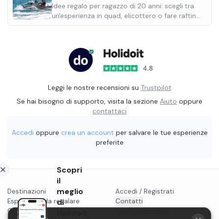
Idee regalo per ragazzo di 20 anni: scegli tra
un'esperienza in quad, elicottero o fare rafting
e regala una giornata speciale.
Leggi le nostre recensioni su
Trustpilot
Se hai bisogno di supporto, visita la sezione
Aiuto
oppure
contattaci
Accedi
oppure
crea un account
per salvare le tue esperienze
preferite
Scopri
il
meglio
Destinazioni
Accedi / Registrati
Esperienze da regalare
di
Contatti
Gift card
Vendi su Holidoit
Holidoit