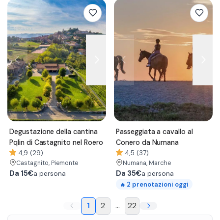
Degustazione della cantina
Passeggiata a cavallo al
Pqlin di Castagnito nel Roero
Conero da Numana
4,9 (29)
4,5 (37)
Castagnito
, Piemonte
Numana
, Marche
Da
15€
Da
35€
a persona
a persona
2
prenotazioni oggi
🔥
1
2
...
22