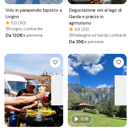
Volo in parapendio biposto a
Degustazione vini al lago di
Livigno
Garda e pranzo in
5,0 (90)
agriturismo
Livigno
, Lombardia
4,9 (23)
Da
120€
a persona
Padenghe sul Garda
, Lombardia
Da
35€
a persona
0:19