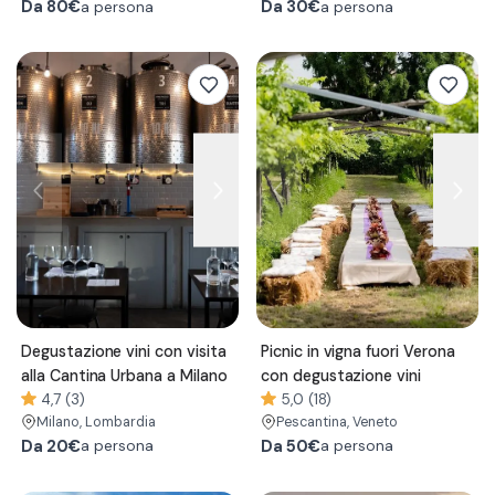
Da
80€
Da
30€
a persona
a persona
Degustazione vini con visita
Picnic in vigna fuori Verona
alla Cantina Urbana a Milano
con degustazione vini
4,7 (3)
5,0 (18)
Milano
, Lombardia
Pescantina
, Veneto
Da
20€
Da
50€
a persona
a persona