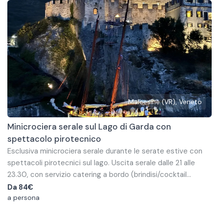
scattare foto.
Malcesine (VR), Veneto
Minicrociera serale sul Lago di Garda con
spettacolo pirotecnico
Esclusiva minicrociera serale durante le serate estive con
spettacoli pirotecnici sul lago. Uscita serale dalle 21 alle
23.30, con servizio catering a bordo (brindisi/cocktail
service), buffet a base di frutta e dolci per il post-cena e
Partenza dal porticciolo di Malcesine.
Da
84€
intrattenimento musicale (dj set chill-house oppure live
Il partecipante deve portare: abbigliamento comodo adatto
a persona
music con dj + strumento come sax, violino elettrico o
alla stagione, cappello, giacca antivento in primavera o