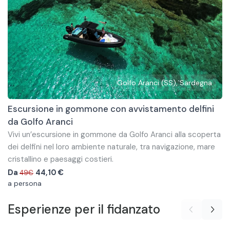
Golfo Aranci (SS), Sardegna
Escursione in gommone con avvistamento delfini
da Golfo Aranci
Vivi un’escursione in gommone da Golfo Aranci alla scoperta
dei delfini nel loro ambiente naturale, tra navigazione, mare
cristallino e paesaggi costieri.
A bordo di un gommone comodo e veloce raggiungerai,
Da
44,10
€
49€
insieme a uno skipper esperto, le zone dove i delfini vivono e
a persona
si alimentano. Durante la navigazione potrai avvistare il
Esperienze
per il fidanzato
branco locale nel suo habitat naturale, in uno dei momenti
Il tour include anche soste bagno per nuotare o fare
più emozionanti dell’esperienza.
snorkeling, con la possibilità di goderti il paesaggio e