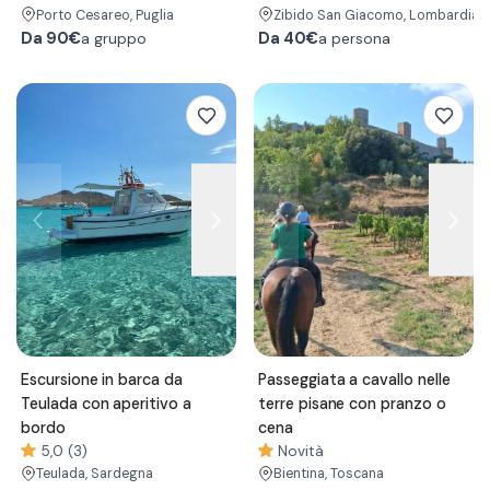
Porto Cesareo
, Puglia
Zibido San Giacomo
, Lombardia
Da
90€
Da
40€
a gruppo
a persona
Escursione in barca da
Passeggiata a cavallo nelle
Teulada con aperitivo a
terre pisane con pranzo o
bordo
cena
5,0 (3)
Novità
Teulada
, Sardegna
Bientina
, Toscana