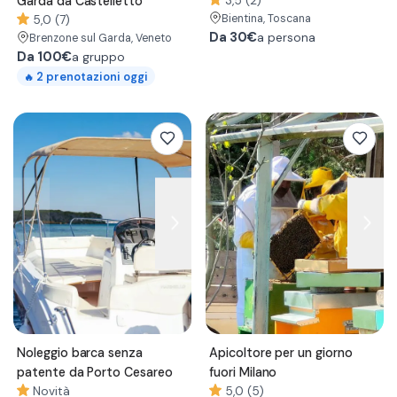
Garda da Castelletto
3,5 (2)
Bientina
, Toscana
5,0 (7)
Da
30€
a persona
Brenzone sul Garda
, Veneto
Da
100€
a gruppo
2
prenotazioni oggi
🔥
Noleggio barca senza
Apicoltore per un giorno
patente da Porto Cesareo
fuori Milano
Novità
5,0 (5)