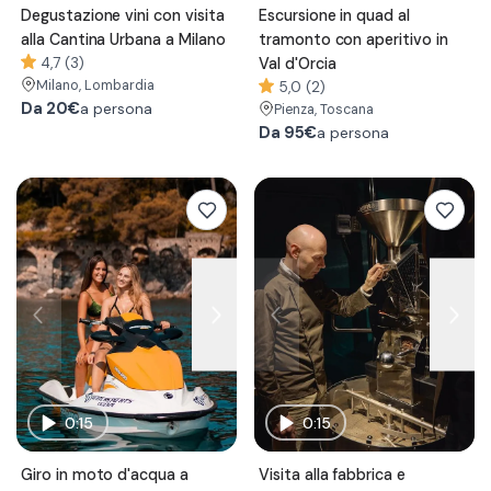
Degustazione vini con visita
Escursione in quad al
alla Cantina Urbana a Milano
tramonto con aperitivo in
4,7 (3)
Val d'Orcia
Milano
, Lombardia
5,0 (2)
Da
20€
a persona
Pienza
, Toscana
Da
95€
a persona
0:15
0:15
Giro in moto d'acqua a
Visita alla fabbrica e