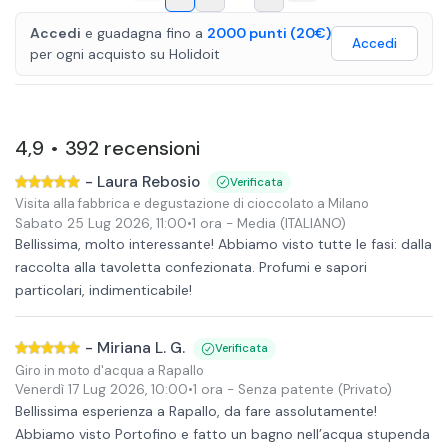
Accedi
e guadagna fino a
2000
punti
(20€)
Accedi
per ogni acquisto
su
Holidoit
4,9
392
recensioni
•
-
Laura Rebosio
Verificata
Visita alla fabbrica e degustazione di cioccolato a Milano
Sabato 25 Lug 2026
,
11:00
•
1 ora
- Media (ITALIANO)
Bellissima, molto interessante! Abbiamo visto tutte le fasi: dalla
raccolta alla tavoletta confezionata. Profumi e sapori
particolari, indimenticabile!
-
Miriana L. G.
Verificata
Giro in moto d'acqua a Rapallo
Venerdì 17 Lug 2026
,
10:00
•
1 ora
- Senza patente
(Privato)
Bellissima esperienza a Rapallo, da fare assolutamente!
Abbiamo visto Portofino e fatto un bagno nell’acqua stupenda