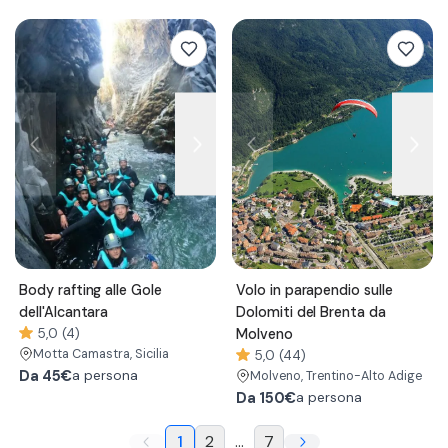
Body rafting alle Gole
Volo in parapendio sulle
dell'Alcantara
Dolomiti del Brenta da
5,0 (4)
Molveno
Motta Camastra
, Sicilia
5,0 (44)
Da
45€
a persona
Molveno
, Trentino-Alto Adige
Da
150€
a persona
1
2
...
7