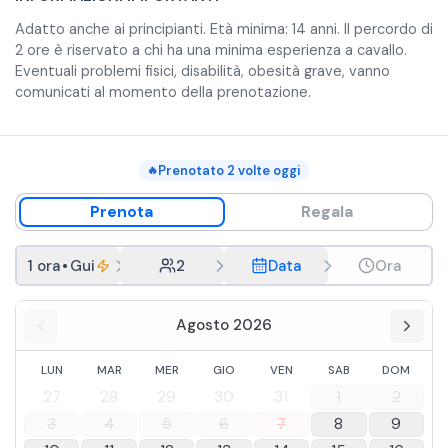
Adatto anche ai principianti. Età minima: 14 anni. Il percordo di
2 ore è riservato a chi ha una minima esperienza a cavallo.
Eventuali problemi fisici, disabilità, obesità grave, vanno
comunicati al momento della prenotazione.
Prenotato
2
volte oggi
🔥
Prenota
Regala
1 ora
•
Guida in italiano
2
Data
Ora
Agosto 2026
LUN
MAR
MER
GIO
VEN
SAB
DOM
27
28
29
30
31
1
2
3
4
5
6
7
8
9