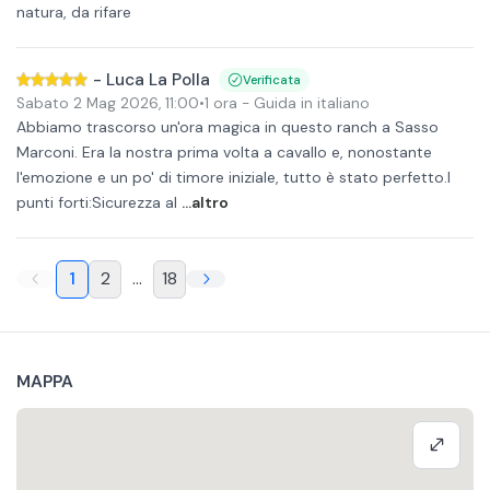
natura, da rifare
-
Luca La Polla
Verificata
Sabato 2 Mag 2026
,
11:00
•
1 ora
- Guida in italiano
Abbiamo trascorso un'ora magica in questo ranch a Sasso
Marconi. Era la nostra prima volta a cavallo e, nonostante
l'emozione e un po' di timore iniziale, tutto è stato perfetto. ​I
punti forti: ​Sicurezza al
...altro
1
2
...
18
MAPPA