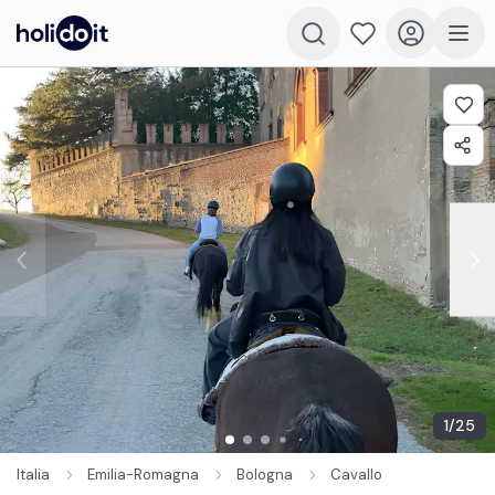
1
/
25
Italia
Emilia-Romagna
Bologna
Cavallo