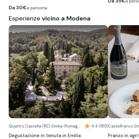
Da
35€
a pers
Al maneggio, l'istruttore farà una breve lezione
una minima esp
Da
30€
a persona
per i principianti e successivamente si uscirà per
lunghe.
la passeggiata. Le escursioni disponibili sono da
Esperienze
vicino a Modena
Percorso di 1 o
1 ora, 1 ora e mezza o 2 ore.
Durante questa 
Durante l'escursione l'istruttore vi porterà a
nei pressi di P
scoprire gli appennini attraversando le
complesso cin
campagne e i boschi della zona. Una volta
platani secolari
arrivati in quota potrete ammirare il suggestivo
possibilità di c
Percorso di 2 o
panorama circostante.
D'inverno la passeggiata può diventare ancora
Se scegliete l'
più unica, grazie alla neve che imbianca i boschi
avrete l’occasi
e i prati.
Rossi e di perco
Per partecipare è richiesto un abbigliamento
raggiungere i L
con pantaloni lunghi e scarpe chiuse.
d’acqua incontam
Per i più insicur
percorso è ris
campo per una 
modificare il tr
tranquilli ed e
l'esperienza de
l'andatura.
Quattro Castella (RE), Emilia-Romagna
4.4 (189)
Castelfranco Em
Degustazione in tenuta in Emilia
Pranzo in agr