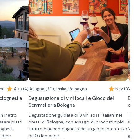
gna
4.75 (4)
Bologna (BO), Emilia-Romagna
Novità
Moden
bolognesi a
Degustazione di vini locali e Gioco del
Degu
Sommelier a Bologna
coll
n Pietro,
Degustazione guidata di 3 vini rossi italiani nei
Il to
stare piatti
pressi di Bologna, con assaggi di prodotti tipici.
scopr
lognesi.
il tutto è accompagnato da un gioco interattivo
Moden
rudere
di 10 domande.
giorn