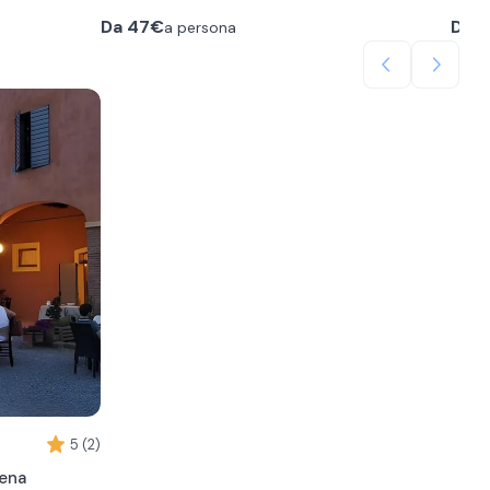
realizzati
A completare l’attività c’è il Gioco del
L'espe
Da
47€
Da
1
a persona
e locali. Tra i
Durante l’esperienza, un sommelier esperto ti
Sommelier: un quiz in 10 domande per testare le
un'or
elloni, ragù e
accompagnerà in una degustazione di 1 ora
tue conoscenze. Al termine riceverai una
produ
ercoledì al
all’interno di un’enoteca nel cuore di Bologna.
valutazione personalizzata, consigli sui vini più
cui s
tete scegliere
Assaggerai tre rinomati vini rossi italiani tra cui il
adatti ai tuoi gusti e un attestato digitale.
Al te
frizzante Pignoletto Classico e il robusto
assag
Sangiovese, abbinati a una selezione di salumi e
rinom
formaggi tipici, salse artigianali, confetture, olio
balsa
extravergine d’oliva, aceto balsamico e un
40
Alla 
a
autentico ragù bolognese.
sarà 
perso
brusc
grupp
L’esperto ti svelerà i segreti dell’abbinamento
In ag
cibo-vino, aiutandoti a riconoscere profumi,
possi
ete gustare un
aromi e caratteristiche di ogni calice.
domen
compo
bevan
conta
5 (2)
dena