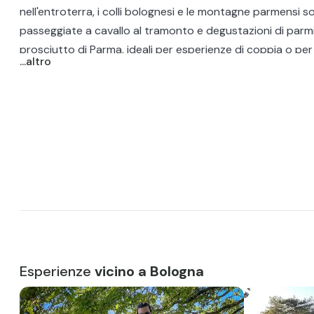
nell'entroterra, i colli bolognesi e le montagne parmensi so
passeggiate a cavallo al tramonto
e degustazioni di parm
prosciutto di Parma, ideali per esperienze di coppia o per 
...altro
Un'occasione speciale in Emilia Romagna
La provincia di Bologna, Parma, Modena e Piacenza, ma an
delta del Po e dell'appennino Tosco-Emiliano garantisco
adatta a qualsiasi tipo di occasione. Se sei in cerca di un
parmigiano
e visita in caseificio, una tranquilla passeggia
Carpineti con gli amici o un divertente
giro a cavallo nel 
Leo
, l'Emilia Romagna è la giusta destinazione!
Esperienze
vicino a Bologna