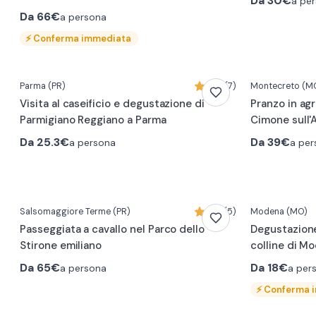
Da
30€
a pe
Da
66€
a persona
⚡
Conferma immediata
Parma
(PR)
4,4 (7)
Montecreto
(M
Visita al caseificio e degustazione di
Pranzo in ag
Parmigiano Reggiano a Parma
Cimone sull
Da
25.3€
Da
39€
a persona
a per
Salsomaggiore Terme
(PR)
4,6 (5)
Modena
(MO)
Passeggiata a cavallo nel Parco dello
Degustazione
Stirone emiliano
colline di M
Da
65€
Da
18€
a persona
a per
⚡
Conferma 