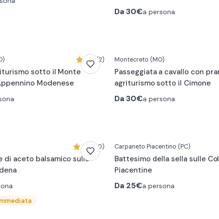
rsona
Da
30€
a persona
O)
5,0 (2)
Montecreto
(MO)
riturismo sotto il Monte
Passeggiata a cavallo con pra
'Appennino Modenese
agriturismo sotto il Cimone
Da
30€
sona
a persona
4,9 (10)
Carpaneto Piacentino
(PC)
 di aceto balsamico sulle
Battesimo della sella sulle Col
odena
Piacentine
Da
25€
sona
a persona
immediata