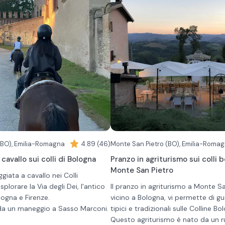
(BO), Emilia-Romagna
4.89 (46)
Monte San Pietro (BO), Emilia-Roma
cavallo sui colli di Bologna
Pranzo in agriturismo sui colli 
Monte San Pietro
giata a cavallo nei Colli
plorare la Via degli Dei, l'antico
Il pranzo in agriturismo a Monte Sa
logna e Firenze.
vicino a Bologna, vi permette di gu
da un maneggio a Sasso Marconi.
tipici e tradizionali sulle Colline Bo
 percorsi di 1 o 2 ore; è richiesta
Questo agriturismo è nato da un 