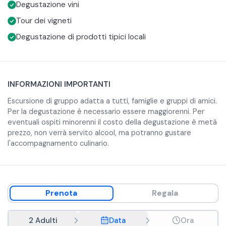
Degustazione vini
per il racconto delle etichette. I calici di vino saranno
accompagnati da un tagliere misto, Parmigiano Reggiano
Questo tour è un invito a conoscere, comprendere e
Tour dei vigneti
con Aceto Balsamico Tradizionale di produzione propria e
poter apprezzare il vino locale di Castelvetro, terra del
Degustazione di prodotti tipici locali
gnocco al forno.
Lambrusco Grasparossa di Castelvetro DOP.
INFORMAZIONI IMPORTANTI
Escursione di gruppo adatta a tutti, famiglie e gruppi di amici.
Per la degustazione è necessario essere maggiorenni. Per
eventuali ospiti minorenni il costo della degustazione è metà
prezzo, non verrà servito alcool, ma potranno gustare
l'accompagnamento culinario.
Prenota
Regala
2 Adulti
Data
Ora