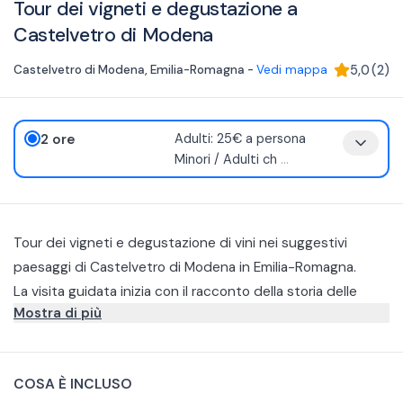
Tour dei vigneti e degustazione a
Castelvetro di Modena
Castelvetro di Modena
,
Emilia-Romagna
-
Vedi mappa
5,0
(
2
)
2 ore
Adulti: 25€ a persona
Minori / Adulti ch
...
Tour dei vigneti e degustazione di vini nei suggestivi
paesaggi di Castelvetro di Modena in Emilia-Romagna.
La visita guidata inizia con il racconto della storia delle
Mostra di più
tradizioni della cantina e del territorio che ospita le uve e
le vigne che ci circondano.
Prosegue all’interno dei locali di vinificazione, dove avviene
la produzione dei vini, frutto di un’attenta combinazione di
COSA È INCLUSO
tradizione, tecnologia e costante impegno quotidiano.
Si arriva, infine, nella vecchia cantina per la degustazione e