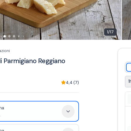
1
/
17
zioni
 di Parmigiano Reggiano
1
4,4
(
7
)
na
.
na