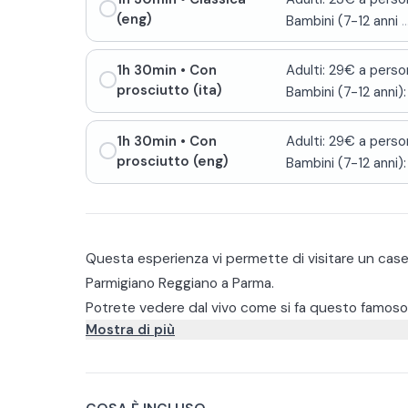
(eng)
Bambini (7-12 anni
..
1h 30min
• Con
Adulti: 29€ a perso
prosciutto (ita)
Bambini (7-12 anni):
1h 30min
• Con
Adulti: 29€ a perso
prosciutto (eng)
Bambini (7-12 anni):
Questa esperienza vi permette di visitare un casei
Parmigiano Reggiano a Parma.
Potrete vedere dal vivo come si fa questo famoso f
Mostra di più
che vi permette di assistere all'intero processo di 
trasformazione del latte (solo con il primo orario) 
Proseguirete poi con la visita alla sala di salatura 
prodotte la mattina stessa (secondo orario).
stagionatura con migliaia di forme.
Al termine della visita, potrete degustare il Parmi