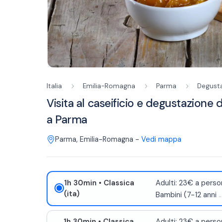
Italia
Emilia-Romagna
Parma
Degusta
Visita al caseificio e degustazione
a Parma
Parma
,
Emilia-Romagna
-
Vedi mappa
1h 30min
• Classica
Adulti: 23€ a perso
(ita)
Bambini (7-12 anni
..
1h 30min
• Classica
Adulti: 23€ a perso