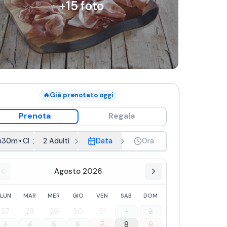
+
15
foto
🔥
Già prenotato oggi
Prenota
Regala
h30m
•
Classica (ita)
2 Adulti
Data
Ora
Agosto 2026
LUN
MAR
MER
GIO
VEN
SAB
DOM
27
28
29
30
31
1
2
3
4
5
6
7
8
9