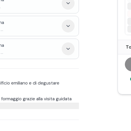
.
na
...
na
To
...
ficio emiliano e di degustare
ormaggio grazie alla visita guidata
lavorazione dalle prime fasi della
oppure all’estrazione della forme
e, in ultimo, il suggestivo magazzino di
giano Reggiano. In fase di prenotazione