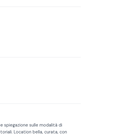
 opzioni di vini in abbinamento:
se
nno serviti spumanti metodo classico
aggio, primo e dolce.
a struttura a seguito della prenotazione
e spiegazione sulle modalità di
toriali. Location bella, curata, con