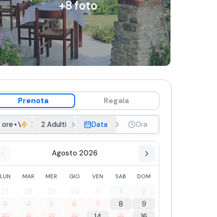
+
8
foto
Prenota
Regala
 ore
•
Vini base
2 Adulti
Data
Ora
Agosto 2026
LUN
MAR
MER
GIO
VEN
SAB
DOM
27
28
29
30
31
1
2
3
4
5
6
7
8
9
10
11
12
13
14
15
16