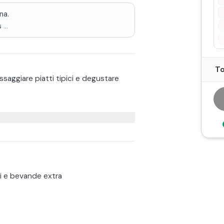
na.
s
...
To
ssaggiare piatti tipici e degustare
lla scoperta dei vigneti biologici,
na di vinificazione e in quella di
to sia nel calice: un pranzo a menu
i e bevande extra
i prodotti