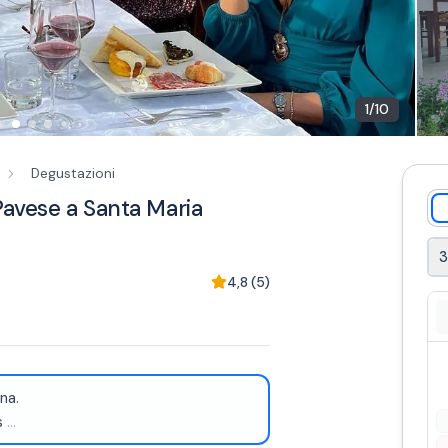
1
/
10
Degustazioni
Pavese a Santa Maria
3
4,8
(
5
)
na.
s
...