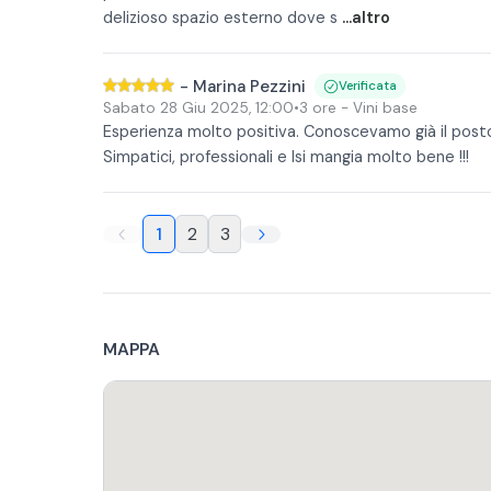
delizioso spazio esterno dove s
...altro
-
Marina Pezzini
Verificata
Sabato 28 Giu 2025
,
12:00
•
3 ore
- Vini base
Esperienza molto positiva. Conoscevamo già il posto
Simpatici, professionali e lsi mangia molto bene !!!
1
2
3
MAPPA