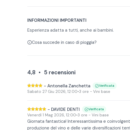
Acqua
Per personalizzare l'esperienza potrete scegliere 2
Caffè
Vini base: con ogni portata saranno serviti vini ba
Coperto
Spumanti metodo classico: con ogni portata sara
INFORMAZIONI IMPORTANTI
Il menù ridotto per bambini prevede salame o form
Esperienza adatta a tutti, anche ai bambini.
In caso di allergie alimentari si prega di avvisare l
Cosa succede in caso di pioggia?
4,8
•
5
recensioni
-
Antonella Zanchetta
Verificata
Sabato 27 Giu 2026
,
12:00
•
3 ore
- Vini base
-
DAVIDE DENTI
Verificata
Venerdì 1 Mag 2026
,
12:00
•
3 ore
- Vini base
Giornata fantastica! Interessantissima e coinvolgent
produzione del vino e delle varie diversificazioni terri