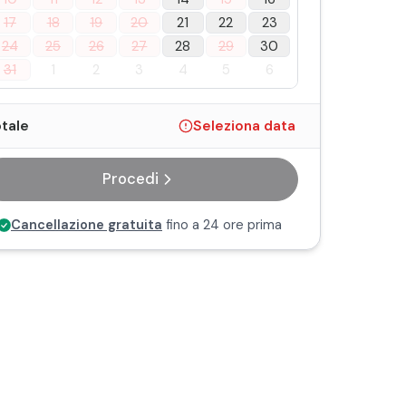
17
18
19
20
21
22
23
24
25
26
27
28
29
30
31
1
2
3
4
5
6
tale
Seleziona data
Procedi
Cancellazione gratuita
fino a 24 ore prima