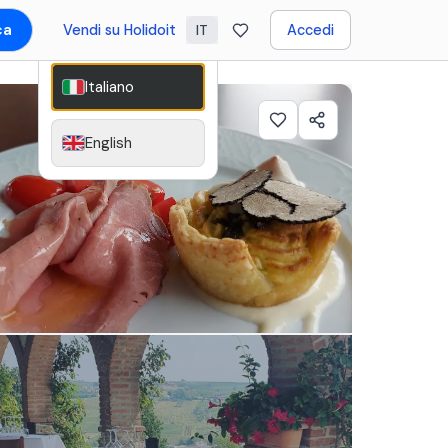
ca
Vendi su Holidoit
Accedi
IT
Italiano
English