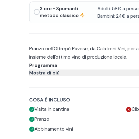
3 ore
• Spumanti
Adulti: 58€ a perso
metodo classico
Bambini: 24€ a per
Pranzo nell'Oltrepò Pavese, da Calatroni Vini, per a
insieme dell'ottimo vino di produzione locale.
Programma
Mostra di più
L'esperienza inizia alle 12:00 con la visita guidata a
attraversati dalla storica Via di San Colombano.
La seconda parte della visita vi conduce nella canti
affinamento per esplorare il mondo del vino.
COSA È INCLUSO
Il terzo momento è dedicato ai sapori, sia nel piat
Visita in cantina
Cib
fisso che comprende
Pranzo
3 portate che variano seguendo la stagionalità de
Abbinamento vini
4 calici di vino in abbinamento a ogni portata