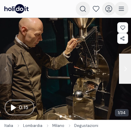
0:15
1
/
34
Italia
Lombardia
Milano
Degustazioni