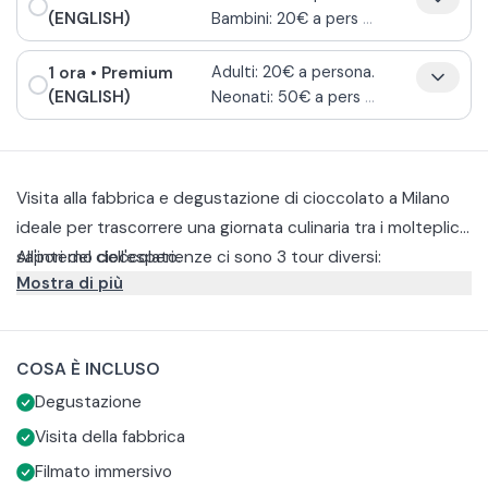
(ENGLISH)
Bambini: 20€ a pers
...
1 ora
• Premium
Adulti: 20€ a persona.
(ENGLISH)
Neonati: 50€ a pers
...
Visita alla fabbrica e degustazione di cioccolato a Milano
ideale per trascorrere una giornata culinaria tra i molteplici
sapori del cioccolato.
All'interno dell'esperienze ci sono 3 tour diversi:
Mostra di più
Base
All'inizio dell'attività potrete osservare, utilizzando il visore
3D, le fasi di raccolta e di produzione delle fave di cacao in
COSA È INCLUSO
una piantagione del Perù. Dopodichè passerete dalla
Media
Degustazione
"Cioccoteca", la sala di tostatura e il laboratorio di
All'inizio dell'attività potrete osservare, utilizzando il visore
trasformazione per scoprire tutte le informazioni sulla
3D, le fasi di raccolta e di produzione delle fave di cacao in
Visita della fabbrica
produzione artigianale. La visità si concluderà con la
una piantagione del Perù. Dopodichè passerete dalla
Premium
Filmato immersivo