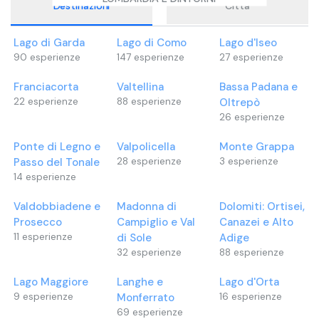
Destinazioni
Città
Lago di Garda
Lago di Como
Lago d'Iseo
90
esperienze
147
esperienze
27
esperienze
Franciacorta
Valtellina
Bassa Padana e
22
esperienze
88
esperienze
Oltrepò
26
esperienze
Ponte di Legno e
Valpolicella
Monte Grappa
Passo del Tonale
28
esperienze
3
esperienze
14
esperienze
Valdobbiadene e
Madonna di
Dolomiti: Ortisei,
Prosecco
Campiglio e Val
Canazei e Alto
11
esperienze
di Sole
Adige
32
esperienze
88
esperienze
Lago Maggiore
Langhe e
Lago d'Orta
9
esperienze
Monferrato
16
esperienze
69
esperienze