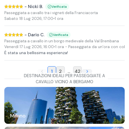
-
Nicki B.
Verificata
Passeggiata a cavallo tra i vigneti della Franciacorta
Sabato 18 Lug 2026
,
17:00
•
1 ora
-
Dario C.
Verificata
Passeggiata a cavallo in un borgo medievale della Val Brembana
Venerdì 17 Lug 2026
,
16:00
•
1 ora
- Passeggiata da un’ora con cola
È stata una bellissima esperienza!
1
2
...
42
DESTINAZIONI IDEALI PER PASSEGGIATE A
CAVALLO VICINO A BERGAMO
Milano