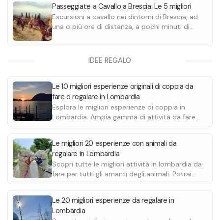
Passeggiate a Cavallo a Brescia: Le 5 migliori
e viene svolta dopo la passeggiata.
Il pranzo e la cena includono:
Escursioni a cavallo nei dintorni di Brescia, ad
•
3 portate
una o più ore di distanza, a pochi minuti di
•
Dessert
macchina dal centro. Scoprile tutte.
•
Caffé
•
Bevande
IDEE REGALO
Questa opzione é disponibile solo da marzo a
settembre.
Escursione di 2 ore con pranzo
Le 10 migliori esperienze originali di coppia da
Giro di circa 12 km lungo la collina tra Gargnano
fare o regalare in Lombardia
e Toscolano, attraversando luoghi storici e
Esplora le migliori esperienze di coppia in
aprendo il cuore ai panorami del Garda
Lombardia. Ampia gamma di attività da fare
Bresciano.
col proprio partner, dalle cene romantiche agli
In questa esperienza è incluso il pranzo
adrenalinici giri in motoslitta, fino alle gite in
Le migliori 20 esperienze con animali da
barca.
(disponibile tutto l'anno). Il pranzo viene
regalare in Lombardia
preparato per le 12:30 / 13:00, è quindi
Scopri tutte le migliori attività in lombardia da
successivo alla passeggiata.
fare per tutti gli amanti degli animali. Potrai
Il pranzo include:
scegliere tra escursioni a cavallo e
•
3 portate
passeggiate con gli alpaca.
Le 20 migliori esperienze da regalare in
•
Dessert
Lombardia
•
Caffé