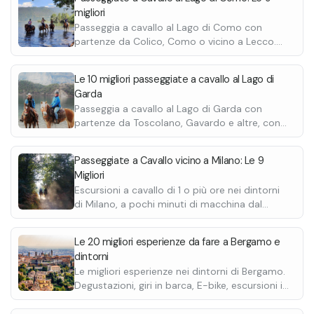
Garda Bresciano.
consigliato un a
migliori
Escursione di 2 ore
pantaloni lunghi 
Passeggia a cavallo al Lago di Como con
Giro di circa 12 km lungo la collina tra Gargnano
partenze da Colico, Como o vicino a Lecco.
e Toscolano, attraversando luoghi storici e
Passeggiate in riva al lago.
aprendo il cuore ai panorami del Garda
Bresciano.
Le 10 migliori passeggiate a cavallo al Lago di
Escursione di 1 ora con pranzo o cena
Garda
(domenica sera cena non possibile per turno di
Passeggia a cavallo al Lago di Garda con
partenze da Toscolano, Gavardo e altre, con
chiusura)
vista sul lago.
L’escursione prevede un tour di circa 5/6 km
nei dintorni di Gaino attraversando luoghi
Passeggiate a Cavallo vicino a Milano: Le 9
storici e aprendo il cuore ai panorami del
Migliori
Garda Bresciano.
Escursioni a cavallo di 1 o più ore nei dintorni
In questa esperienza è incluso un pranzo o una
di Milano, a pochi minuti di macchina dal
cena con menù degustazione con 3 portate,
centro.
dessert e caffè, bevande incluse (piatti con
Le 20 migliori esperienze da fare a Bergamo e
ingredienti stagionali e del territorio).
dintorni
Il pranzo viene preparato per le 12:30 / 13:00, è
Le migliori esperienze nei dintorni di Bergamo.
quindi precedente alla passeggiata. La cena,
Degustazioni, giri in barca, E-bike, escursioni in
invece, viene preparata per le 19:30 / 20:00
quad, passeggiate a cavallo e molte altre.
(domenica sera esclusa per turno di chiusura)