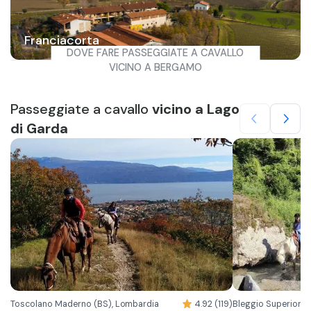
Franciacorta
DOVE FARE PASSEGGIATE A CAVALLO
VICINO A BERGAMO
Passeggiate a cavallo
vicino a Lago
di Garda
Toscolano Maderno (BS), Lombardia
4.92 (119)