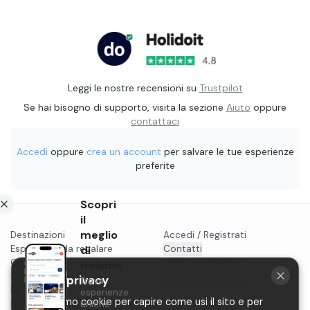
Leggi le nostre recensioni su
Trustpilot
Se hai bisogno di supporto, visita la sezione
Aiuto
oppure
contattaci
Accedi
oppure
crea un account
per salvare le tue esperienze
preferite
Scopri
il
meglio
Destinazioni
Accedi / Registrati
Esperienze da regalare
di
Contatti
Gift card
Vendi su Holidoit
Holidoit
Cosa fare a...
La tua privacy
Trova
P.IVA 11482970966
Blog
esperienze
Utilizziamo cookie per capire come usi il sito e per
Privacy
uniche