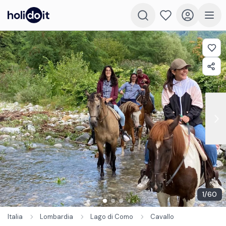
1
/
60
Italia
Lombardia
Lago di Como
Cavallo