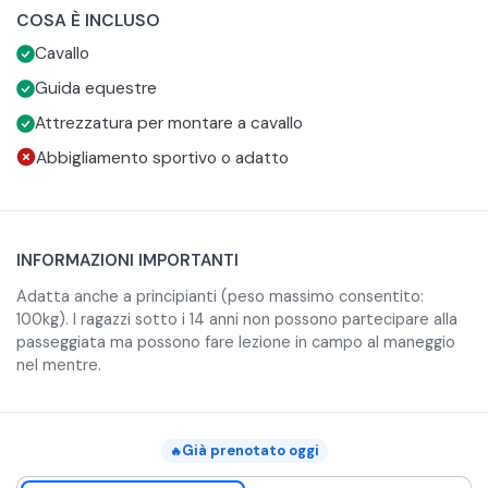
COSA È INCLUSO
stagione, e si raggiunge il bosco.
adeguato per montare a cavallo, come scarpe chiuse e
Cavallo
pantaloni lunghi.
Guida equestre
Attrezzatura per montare a cavallo
Abbigliamento sportivo o adatto
INFORMAZIONI IMPORTANTI
Adatta anche a principianti (peso massimo consentito:
100kg). I ragazzi sotto i 14 anni non possono partecipare alla
passeggiata ma possono fare lezione in campo al maneggio
nel mentre.
Già prenotato oggi
🔥