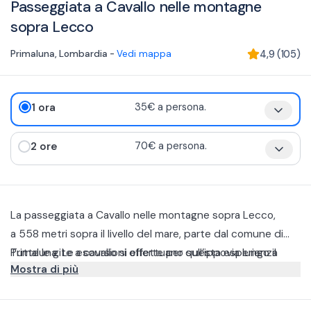
Passeggiata a Cavallo nelle montagne
sopra Lecco
Primaluna
,
Lombardia
-
Vedi mappa
4,9
(
105
)
1 ora
35€ a persona.
2 ore
70€ a persona.
La passeggiata a Cavallo nelle montagne sopra Lecco,
a 558 metri sopra il livello del mare, parte dal comune di
Primaluna. Le escursioni offerte per questa esperienza
Tutte le gite a cavallo si effettuano sull’ippovia lungo il
Mostra di più
sono di 1 o 2 ore, a scelta.
corso del fiume Pioverna, dove è possibile ammirare luoghi
panoramici e molto caratteristici della valle. Si attraversa il
L’esperienza a cavallo è adatta a chiunque, anche a chi
fiume, se possibile in base alle condizioni meteo e alla
cavalca per la prima volta. È consigliato un abbigliamento