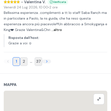
-
Valentina V.
Verificata
Venerdì 24 Lug 2026
,
10:00
•
2 ore
Bellissima esperienza...complimenti a tt lo staff Saba Ranch ma
in particolare a Paolo, la ns guida, che ha reso questa
esperienza ancora più piacevole!!!Un abbraccio a Smokyganja e
King❤️ Grazie Valentina&Chri
...altro
Risposta dall'host
:
Grazie a voi ☺️
1
2
...
37
MAPPA