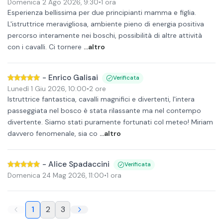
Domenica 2 Ago 2026
,
9:30
•
1 ora
Esperienza bellissima per due principianti mamma e figlia.
L'istruttrice meravigliosa, ambiente pieno di energia positiva
percorso interamente nei boschi, possibilità di altre attività
con i cavalli. Ci tornere
...altro
-
Enrico Galisai
Verificata
Lunedì 1 Giu 2026
,
10:00
•
2 ore
Istruttrice fantastica, cavalli magnifici e divertenti, l'intera
passeggiata nel bosco è stata rilassante ma nel contempo
divertente. Siamo stati puramente fortunati col meteo! Miriam
davvero fenomenale, sia co
...altro
-
Alice Spadaccini
Verificata
Domenica 24 Mag 2026
,
11:00
•
1 ora
1
2
3