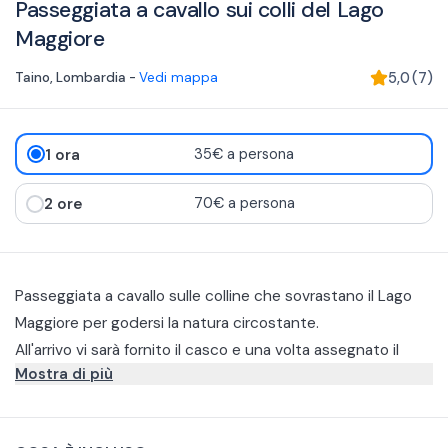
Passeggiata a cavallo sui colli del Lago
Maggiore
Taino
,
Lombardia
-
Vedi mappa
5,0
(
7
)
1 ora
35€ a persona
2 ore
70€ a persona
Passeggiata a cavallo sulle colline che sovrastano il Lago
Maggiore per godersi la natura circostante.
All'arrivo vi sarà fornito il casco e una volta assegnato il
Mostra di più
vostro cavallo, farete una breve lezione introduttiva sulla
gestione del cavallo per essere sicuri che tutti sappiano
Per personalizzare l'esperienza potrete scegliere tra 2 tipi
cosa fare in salite, discese ed altri passaggi. Dopo partirete
di passeggiate che si distinguono in base alla durata e di