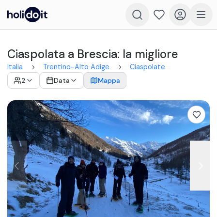
Ciaspolata a Brescia: la migliore
Italia
Trentino-Alto Adige
Ciaspolate
2
Data
Mappa