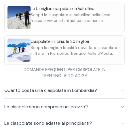
È possibile organizzare pranzi o cene in rifugio
e vi porterà a ve
Le 5 migliori ciaspolate in Valtellina
prendendo accordi con la guida per tempo.
L'attrezzatura (
Scopri le ciaspolate in Valtellina nella neve
È necessario abbigliamento invernale adatto
comprese nel pre
fresca e vivi una fantastica esperienza.
con indumenti caldi e impermeabili per fare in
Ciaspola a Sondrio e nella sua provincia.
modo di godersi l'esperienza in un clima
Adatte ai principianti.
piuttosto rigido.
Ciaspolate in Italia: le 20 migliori
Scopri le migliori località dove fare ciaspolate
in Italia: in Piemonte, Trentino, Valle d'Aosta,
Lombardi e Veneto. Adatte a tutti.
DOMANDE FREQUENTI PER CIASPOLATE IN
TRENTINO-ALTO ADIGE
Quanto costa una ciaspolata in Lombardia?
Le ciaspole sono comprese nel prezzo?
Le ciaspolate sono adatte ai principianti?