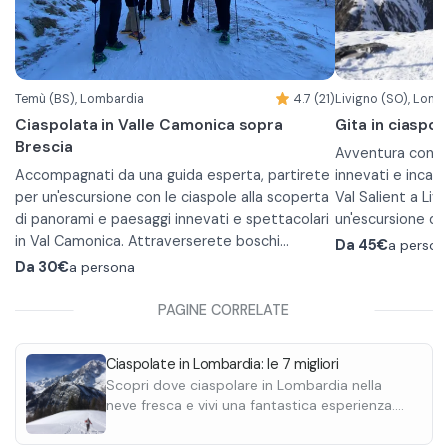
Temù (BS), Lombardia
4.7 (21)
Livigno (SO), Lomb
Ciaspolata in Valle Camonica sopra
Gita in ciaspol
Brescia
Avventura con le
Accompagnati da una guida esperta, partirete
innevati e incant
per un'escursione con le ciaspole alla scoperta
Val Salient a Liv
di panorami e paesaggi innevati e spettacolari
un'escursione di
in Val Camonica. Attraverserete boschi
Tour di gruppo
Da
45€
a person
silenziosi in cui la sensazione di calma e la
A seconda del giorno e delle condizioni
Nel silenzio inve
Da
30€
a persona
connessione con la natura creano
metereologiche seguirete un percorso ad hoc,
osservare caprio
un'esperienza unica, mentre il passo lento vi
studiato per adattarsi alla situazione.
un po' di fortuna,
PAGINE CORRELATE
consentirà di godere appieno della bellezza del
•
Le escursioni di gruppo possono durare
Guide Alpine so
paesaggio invernale.
dalle 3 alle 6 ore e hanno una difficoltà medio-
cannocchiale e t
Mezza giornata -
Ciaspolate in Lombardia: le 7 migliori
bassa.
di questi meravig
Un programma su 
Scopri dove ciaspolare in Lombardia nella
•
Le escursioni private possono essere
stagione inverna
e fauna o tour p
neve fresca e vivi una fantastica esperienza.
giornaliere o da mezza giornata con difficoltà
Le ciaspolate si possono trasformare in
Durante le passe
Ciaspola a Livigno, Bormio e Ponte di Legno.
variabili.
camminate in caso di poca neve.
partecipi della n
Adatte ai principianti.