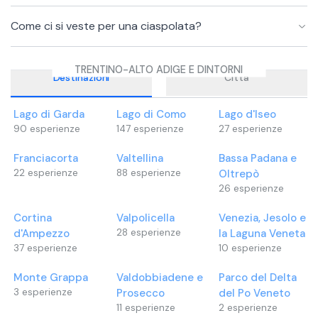
Come ci si veste per una ciaspolata?
TRENTINO-ALTO ADIGE E DINTORNI
Destinazioni
Città
Lago di Garda
Lago di Como
Lago d'Iseo
90
esperienze
147
esperienze
27
esperienze
Franciacorta
Valtellina
Bassa Padana e
22
esperienze
88
esperienze
Oltrepò
26
esperienze
Cortina
Valpolicella
Venezia, Jesolo e
d'Ampezzo
28
esperienze
la Laguna Veneta
37
esperienze
10
esperienze
Monte Grappa
Valdobbiadene e
Parco del Delta
3
esperienze
Prosecco
del Po Veneto
11
esperienze
2
esperienze