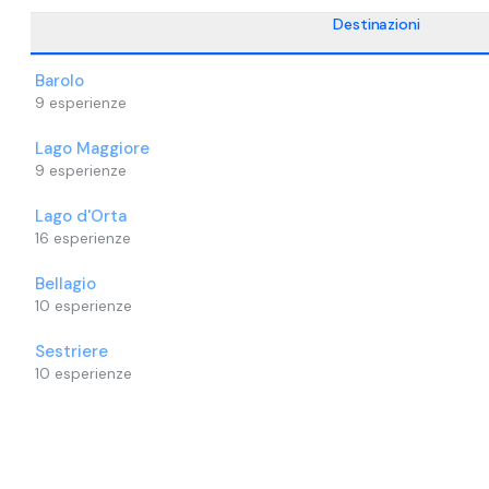
Il servizio di noleggio ciaspole è disponibile
Destinazioni
contattando direttamente la guida.
Barolo
9
esperienze
Lago Maggiore
9
esperienze
Lago d'Orta
16
esperienze
Bellagio
10
esperienze
Sestriere
10
esperienze