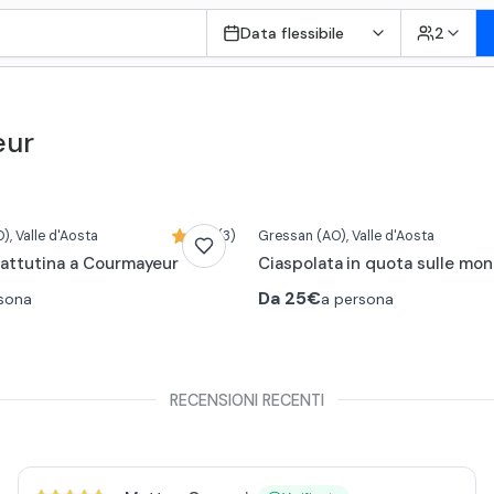
Data flessibile
2
eur
O)
, Valle d'Aosta
5,0 (3)
Gressan
(AO)
, Valle d'Aosta
attutina a Courmayeur
Ciaspolata in quota sulle mon
Da
25€
sona
a persona
RECENSIONI RECENTI