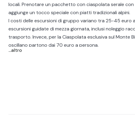
locali. Prenotare un pacchetto con
ciaspolata serale con 
aggiunge un tocco speciale con piatti tradizionali alpini.
I costi delle escursioni di gruppo variano tra 25-45 euro
escursioni guidate di mezza giornata, inclusi noleggio ra
trasporto. Invece, per la
Ciaspolata esclusiva sul Monte B
oscillano partono dai 70 euro a persona.
...altro
In sintesi, le ciaspolate a Courmayeur sono un'opportunit
per esplorare l'inverno nelle Alpi italiane, con prezzi adattab
preferenze e un'esperienza indimenticabile. Pianificate la
nella neve e scoprite la bellezza di Courmayeur.