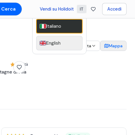
Cerca
Vendi su Holidoit
Accedi
IT
Italiano
English
2
Data
Mappa
Novità
tagne di Pila