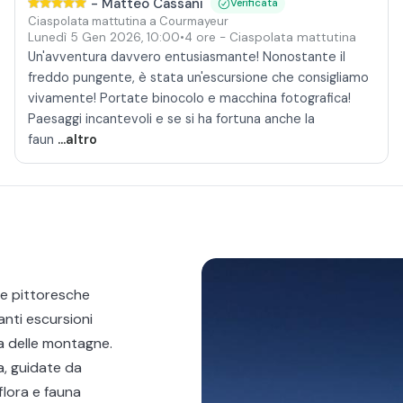
-
Matteo Cassani
Verificata
Ciaspolata mattutina a Courmayeur
Lunedì 5 Gen 2026
,
10:00
•
4 ore
- Ciaspolata mattutina
Un'avventura davvero entusiasmante! Nonostante il
freddo pungente, è stata un'escursione che consigliamo
vivamente! Portate binocolo e macchina fotografica!
Paesaggi incantevoli e se si ha fortuna anche la
faun
...altro
le pittoresche
santi escursioni
ta delle montagne.
a, guidate da
flora e fauna