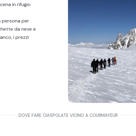
cena in rifugio
 a persona per
cchette da neve e
ianco
, i prezzi
à straordinaria
ili alle
 vostra avventura
DOVE FARE CIASPOLATE VICINO A COURMAYEUR