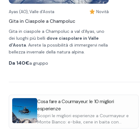
Ayas (AO), Valle d'Aosta
Novità
Gita in Ciaspole a Champoluc
Gita in ciaspole a Champoluc a val d'Ayas, uno
dei luoghi più belli
dove ciaspolare in Valle
d'Aosta
. Avrete la possibilità di immergervi nella
bellezza invernale della natura alpina.
Le ciaspole sono un'esperienza unica per
Da
140€
a gruppo
esplorare l'ambiente innevato in modo
avventuroso e coinvolgente, camminando sulla
neve accompagnati da una guida.
La zona dell’escursione con le ciaspole è nei
pressi di Ayas-Champoluc e in base alle
condizioni atmosferiche e della neve la guida
Cosa fare a Courmayeur: le 10 migliori
sceglieranno
i sentieri più adatti e sicuri nel
esperienze
quale svolgere la ciaspolata
Solitamente la ciaspolata prevede una
.
Scopri le migliori esperienze a Courmayeur e
camminata alla base del Monterosa sui 300m di
Monte Bianco: e-bike, cene in baita con
dislivello ed è adatta a tutti. La partenza è
motoslitta, giri in elicottero, ciaspolate.
prevista alle ore 10:00.
Scoprile tutte.