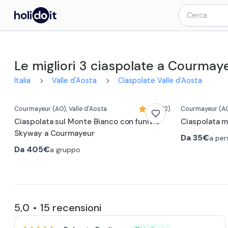
Le migliori 3 ciaspolate a Courmay
Italia
Valle d'Aosta
Ciaspolate Valle d'Aosta
Courmayeur
(AO)
, Valle d'Aosta
5,0 (12)
Courmayeur
(A
Ciaspolata sul Monte Bianco con funivia
Ciaspolata m
Skyway a Courmayeur
Da
35€
a per
Da
405€
a gruppo
5,0
15
recensioni
•