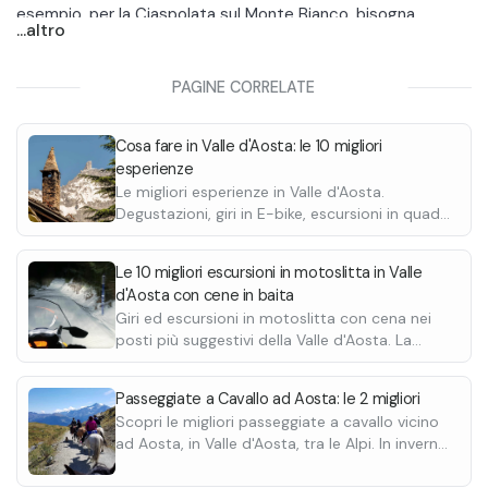
esempio, per la
Ciaspolata sul Monte Bianco
, bisogna
...altro
aggiungere anche il prezzo dello Skyway per eseguirla.
Le ciaspolate in Valle d'Aosta sono adatte a tutti,
PAGINE CORRELATE
principianti e bambini. Solitamente si eseguono dei tracciati
con un dislivello contenuto, con una lunghezza di qualche
Cosa fare in Valle d'Aosta: le 10 migliori
chilometro e si è sempre accompagnati da una guida
esperienze
esperta del posto.
Le migliori esperienze in Valle d'Aosta.
Degustazioni, giri in E-bike, escursioni in quad,
passeggiate a cavallo e molte altre.
Le 10 migliori escursioni in motoslitta in Valle
d'Aosta con cene in baita
Giri ed escursioni in motoslitta con cena nei
posti più suggestivi della Valle d'Aosta. La
Thuile, Courmayeur, Cervinia e Champoluc.
Scopri le migliori discese.
Passeggiate a Cavallo ad Aosta: le 2 migliori
Scopri le migliori passeggiate a cavallo vicino
ad Aosta, in Valle d'Aosta, tra le Alpi. In inverno
anche slitte trainate dai cavalli.