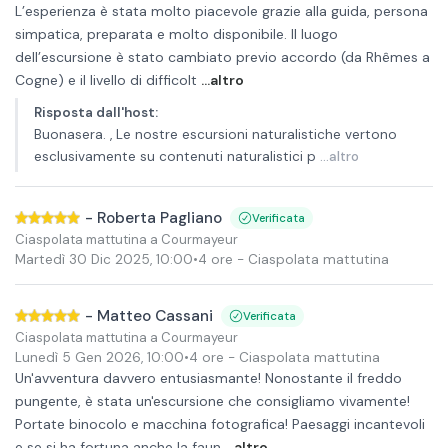
L’esperienza è stata molto piacevole grazie alla guida, persona
simpatica, preparata e molto disponibile. Il luogo
dell’escursione è stato cambiato previo accordo (da Rhêmes a
Cogne) e il livello di difficolt
...altro
Risposta dall'host
:
Buonasera. , Le nostre escursioni naturalistiche vertono
esclusivamente su contenuti naturalistici p
...altro
-
Roberta Pagliano
Verificata
Ciaspolata mattutina a Courmayeur
Martedì 30 Dic 2025
,
10:00
•
4 ore
- Ciaspolata mattutina
-
Matteo Cassani
Verificata
Ciaspolata mattutina a Courmayeur
Lunedì 5 Gen 2026
,
10:00
•
4 ore
- Ciaspolata mattutina
Un'avventura davvero entusiasmante! Nonostante il freddo
pungente, è stata un'escursione che consigliamo vivamente!
Portate binocolo e macchina fotografica! Paesaggi incantevoli
e se si ha fortuna anche la faun
...altro