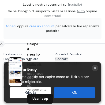
Leggi le nostre recensioni su
Trustpilot
Se hai bisogno di supporto, visita la sezione
Aiuto
oppure
contattaci
Accedi
oppure
crea un account
per salvare le tue esperienze
preferite
Scopri
il
meglio
Destinazioni
Accedi / Registrati
Esperienze da regalare
di
Contatti
Gift card
Vendi su Holidoit
Holidoit
Cosa fare a...
La tua privacy
Trova
P.IVA 11482970966
Blog
esperienze
Utilizziamo cookie per capire come usi il sito e per
Privacy
uniche
ancora
aiutarci a migliorarlo.
Termini
più
Instagram
velocemente.
Rifiuta
Ok
Usa l'app