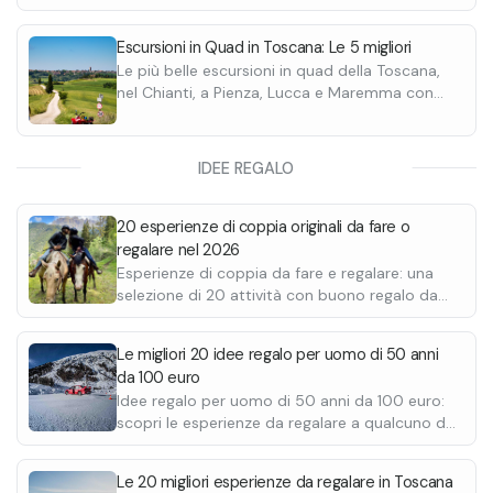
persone.
bruschette mist
variare di giorno
Escursioni in Quad in Toscana: Le 5 migliori
freschezza dei pr
Le più belle escursioni in quad della Toscana,
verrà offerto un 
La giornata si co
nel Chianti, a Pienza, Lucca e Maremma con
e nel pomeriggio
Santo Stefano pr
vista mare. Scoprile tutte.
tutti, per ricari
pomeriggio. L’e
tuffarsi e nuotar
un minimo di 15 
IDEE REGALO
20 esperienze di coppia originali da fare o
regalare nel 2026
Esperienze di coppia da fare e regalare: una
selezione di 20 attività con buono regalo da
stampare e personalizzare. Passeggiate a
cavallo, giornate alla spa, degustazioni, cene in
Le migliori 20 idee regalo per uomo di 50 anni
baita e molto altro.
da 100 euro
Idee regalo per uomo di 50 anni da 100 euro:
scopri le esperienze da regalare a qualcuno di
speciale e regala una giornata indimenticabile.
Le 20 migliori esperienze da regalare in Toscana