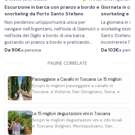
Escursione in barca con pranzo a bordo e
Giornata in ca
snorkeling da Porto Santo Stefano
snorkeling e p
Non perdetevi un'opportunità unica per
La giornata in c
navigare nell'Argentario, nell'isola di Giannutri o
snorkeling inizie
nell'isola del Giglio a bordo di una barca,
Santo Stefano, i
gustando un pranzo a bordo e praticando
incontrerete l’
snorkeling in ottima compagnia.
Con partenza da Porto Santo Stefano, la meta
durante l’escurs
Il giro in barca v
Da
90€
a persona
Da
102€
a perso
verrà scelta in base alle condizioni meteo-
promontorio del 
marine e, durante il viaggio, verrete
sabbiose, insenat
PAGINE CORRELATE
accompagnati dall'equipaggio che vi guiderà
grande bellezza 
attraverso coralli, rocce vulcaniche e gorgonie,
Potrete godervi il sole e un pranzo a bordo a
Durante il viaggi
Passeggiate a Cavallo in Toscana: Le 15 migliori
raccontando la storia di questi luoghi
base di pasta, frutta, vino, bibite e caffè.
snorkeling nei pos
Scopri le migliori passeggiate a cavallo in
suggestivi.
L'itinerario sarà definito in base alle condizioni
Gesso, Cala dell
Toscana: a Volterra, San Gimignano, Siena, e
meteo marine, con almeno 4 soste per il
L’equipaggio vi 
altre località. Con possibilità di pranzo.
bagno e attività di snorkeling. Il ritorno è
necessario. Potre
Durante la prima
previsto nel pomeriggio tra le 16:30 e le 17:30,
godervi l’open ba
selezione di foc
Le 15 migliori degustazioni vini in Toscana
con una durata totale dell'escursione di circa 8
Sono disponibili due imbarcazioni. La barca
e bianco.
con olio toscano
Scopri le migliori degustazioni vini e cibi locali
ore.
Negis porta a bordo fino a 18 persone, mentre
locale a base di a
in Toscana: Bolgheri, Montepulciano, San
la barca Gigliola porta a bordo fino a 28
A pranzo saranno
Gimignano