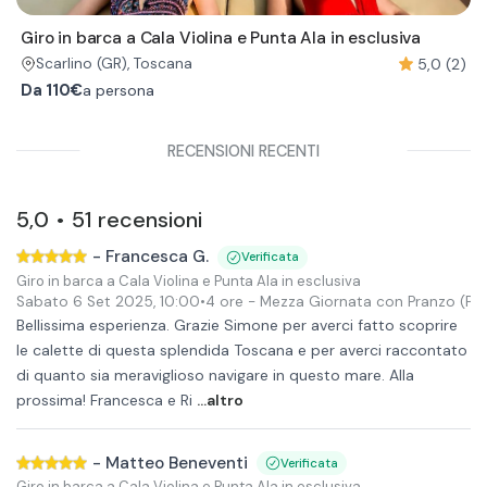
Giro in barca a Cala Violina e Punta Ala in esclusiva
5,0 (2)
Scarlino
(GR)
, Toscana
Da
110€
a persona
RECENSIONI RECENTI
5,0
51
recensioni
•
-
Francesca G.
Verificata
Giro in barca a Cala Violina e Punta Ala in esclusiva
Sabato 6 Set 2025
,
10:00
•
4 ore
- Mezza Giornata con Pranzo
(Pri
Bellissima esperienza. Grazie Simone per averci fatto scoprire
le calette di questa splendida Toscana e per averci raccontato
di quanto sia meraviglioso navigare in questo mare. Alla
prossima! Francesca e Ri
...altro
-
Matteo Beneventi
Verificata
Giro in barca a Cala Violina e Punta Ala in esclusiva