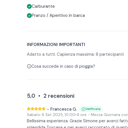
esperienza soprattutto allo Sparviero e alle spiagg
Carburante
tra 2 tour:
Tour con pranzo
Pranzo / Aperitivo in barca
Con il tour mattutino è incluso un pranzo a bordo 
schiaccia Toscana, frutta, acqua, birra e vino.
Tour con aperitivo
Con il tour pomeridiano è incluso un aperitivo a ba
INFORMAZIONI IMPORTANTI
accompagnato con un po’ di pizza, schiaccia Tosca
Adatto a tutti. Capienza massima: 8 partecipanti
qualcosa di più ricercato, avrete la possibilità di
menù fornito da una rinomata azienda locale, ch
Cosa succede in caso di pioggia?
ostriche.
5,0
•
2
recensioni
-
Francesca G.
Verificata
Sabato 6 Set 2025
,
10:00
•
4 ore
- Mezza Giornata con
Bellissima esperienza. Grazie Simone per averci fatt
splendida Toscana e per averci raccontato di quanto