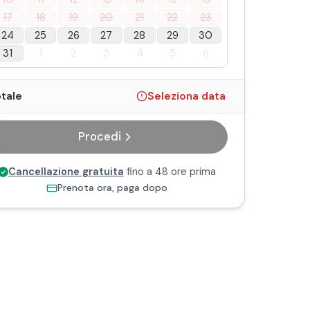
17
18
19
20
21
22
23
24
25
26
27
28
29
30
31
1
2
3
4
5
6
tale
Seleziona data
Procedi
Cancellazione gratuita
fino a 48 ore prima
Prenota ora, paga dopo