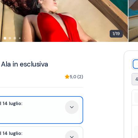
1
/
19
 Ala in esclusiva
5,0
(
2
)
4
 14 luglio:
 14 luglio: