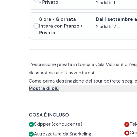
• Privato
2 adulti: 1
...
8 ore
• Giornata
Dal 1 settembre al
Intera con Pranzo
•
2 adulti: 2
...
Privato
L’escursione privata in barca a Cala Violina è un’e
rilassarsi, sia ai più avventurosi.
Come prima destinazione del tour potrete scegliere
Mostra di più
che preferite da Scarlino fino all’isolotto dello Spa
pronto a consigliarvi la migliore destinazione anche
Una volta scelta la meta, partirete dal porto e vi
breve tour delle spiagge rocciose e delle cale, tra
Cala Civette.
Arrivati a destinazione getterete l’ancora il più vi
COSA È INCLUSO
vedere il fondale e dare modo ai più sportivi di ra
Skipper (conducente)
Tel
fornito un salvagente anulare per fare la traversata
A bordo avrete a disposizione maschere per fare un
Cre
Attrezzatura da Snorkeling