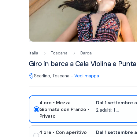
Italia
Toscana
Barca
Giro in barca a Cala Violina e Punta
Scarlino
,
Toscana
-
Vedi mappa
4 ore
• Mezza
Dal 1 settembre al
Giornata con Pranzo
•
2 adulti: 1
...
Privato
4 ore
• Con aperitivo
Dal 1 settembre al