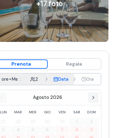
+
17
foto
Prenota
Regala
 ore
•
Mezza Giornata con Pranzo
2
Data
Ora
Agosto 2026
LUN
MAR
MER
GIO
VEN
SAB
DOM
27
28
29
30
31
1
2
3
4
5
6
7
8
9
10
11
12
13
14
15
16