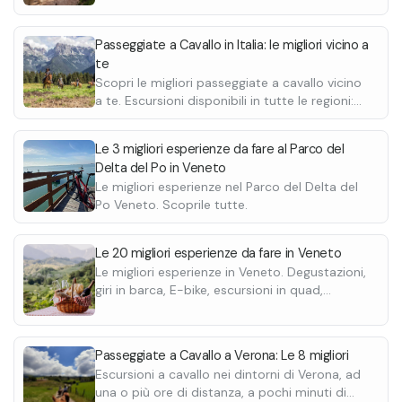
cavallo, come scarpe chiuse e pantaloni lunghi.
•
Bevande
Questa opzione é disponibile solo da marzo a
Passeggiate a Cavallo in Italia: le migliori vicino a
settembre.
te
Escursione di 2 ore con pranzo
Scopri le migliori passeggiate a cavallo vicino
Giro di circa 12 km lungo la collina tra Gargnano
a te. Escursioni disponibili in tutte le regioni:
e Toscolano, attraversando luoghi storici e
Lombardia, Piemonte, Veneto, Toscana,
aprendo il cuore ai panorami del Garda
Trentino, Sardegna...
Le 3 migliori esperienze da fare al Parco del
Bresciano.
Delta del Po in Veneto
In questa esperienza è incluso il pranzo
Le migliori esperienze nel Parco del Delta del
(disponibile tutto l'anno). Il pranzo viene
Po Veneto. Scoprile tutte.
preparato per le 12:30 / 13:00, è quindi
successivo alla passeggiata.
Il pranzo include:
Le 20 migliori esperienze da fare in Veneto
•
3 portate
Le migliori esperienze in Veneto. Degustazioni,
giri in barca, E-bike, escursioni in quad,
•
Dessert
passeggiate a cavallo e molte altre.
•
Caffé
•
Bevande
Passeggiate a Cavallo a Verona: Le 8 migliori
Escursioni a cavallo nei dintorni di Verona, ad
una o più ore di distanza, a pochi minuti di