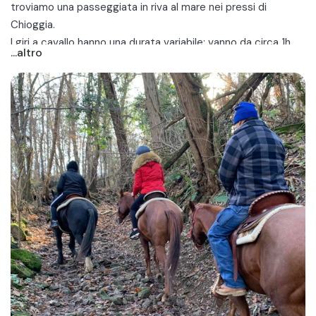
troviamo una
passeggiata in riva al mare nei pressi di
Chioggia
.
I giri a cavallo hanno una durata variabile: vanno da circa 1h
...altro
fino a mezza giornata. Il prezzo di una passeggiata intorno a
Padova è variabile, ma si aggira intorno ai 40€ all'ora.
Si tratta di giri molto divertenti adatti anche a principianti,
dunque non è necessaria esperienza equestre pregressa.
Scopri i migliori giri a cavallo a pochi minuti da Padova per
gite fuori porta, uscite di coppia, giornate in famiglia o con
amici!