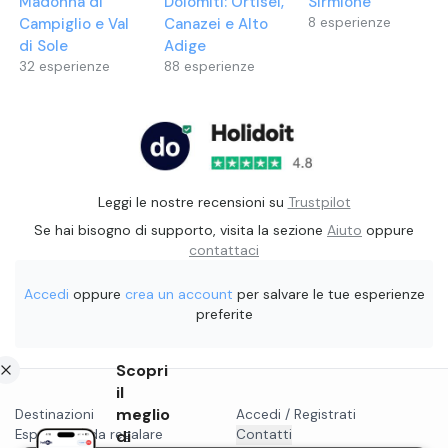
Madonna di
Dolomiti: Ortisei,
Sirmione
Campiglio e Val
Canazei e Alto
8
esperienze
di Sole
Adige
32
esperienze
88
esperienze
Leggi le nostre recensioni su
Trustpilot
Se hai bisogno di supporto, visita la sezione
Aiuto
oppure
contattaci
Accedi
oppure
crea un account
per salvare le tue esperienze
preferite
Scopri
il
meglio
Destinazioni
Accedi / Registrati
Esperienze da regalare
di
Contatti