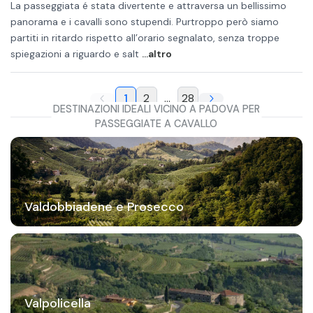
La passeggiata é stata divertente e attraversa un bellissimo
panorama e i cavalli sono stupendi. Purtroppo però siamo
partiti in ritardo rispetto all’orario segnalato, senza troppe
spiegazioni a riguardo e salt
...altro
1
2
...
28
DESTINAZIONI IDEALI VICINO A PADOVA PER
PASSEGGIATE A CAVALLO
Valdobbiadene e Prosecco
Valpolicella