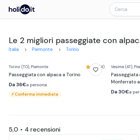
Le 2 migliori passeggiate con alpac
0:08
Italia
Piemonte
Torino
Torino
(TO)
, Piemonte
5,0 (4)
Vesime
(AT)
, Pi
Passeggiata con alpaca a Torino
Passeggiata 
Monferrato 
Da
36€
a persona
Da
30€
a pe
⚡
Conferma immediata
5,0
4
recensioni
•