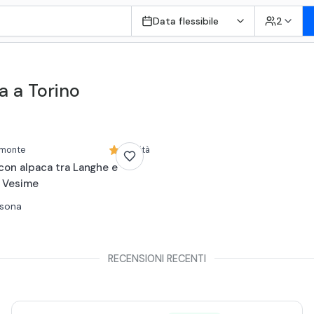
Data flessibile
2
a a Torino
emonte
Novità
con alpaca tra Langhe e
a Vesime
rsona
RECENSIONI RECENTI