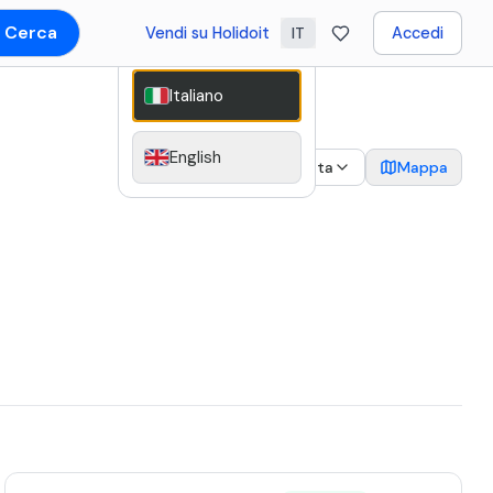
Cerca
Vendi su Holidoit
Accedi
IT
Italiano
English
2
Data
Mappa