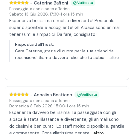
-
Caterina Baffoni
Verificata
Passeggiata con alpaca a Torino
Sabato 13 Giu 2026
,
17:30
•
1 ora 15 min
Esperienza bellissima e molto divertente! Personale
super disponibile e accogliente! Gli Alpaca sono animali
tenerissimi e simpatici! Da fare, consigliato !
Risposta dall'host
:
Cara Caterina, grazie di cuore per la tua splendida
recensione! Siamo davvero felici che tu abbia
...altro
-
Annalisa Bosticco
Verificata
Passeggiata con alpaca a Torino
Domenica 8 Feb 2026
,
15:00
•
1 ora 15 min
Esperienza davvero bellissima! La passeggiata con gli
alpaca è stata rilassante e divertente, gli animali sono
dolcissimi e ben curati. Lo staff molto disponibile, gentile
e competente. Consigliatissima per sta
...altro