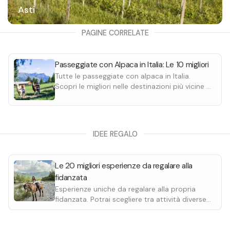
Asti
PAGINE CORRELATE
Passeggiate con Alpaca in Italia: Le 10 migliori
Tutte le passeggiate con alpaca in Italia.
Scopri le migliori nelle destinazioni più vicine a
te: Lombardia, Veneto, Piemonte...
IDEE REGALO
Le 20 migliori esperienze da regalare alla
fidanzata
Esperienze uniche da regalare alla propria
fidanzata. Potrai scegliere tra attività diverse
come una passeggiata a cavallo o una cena in
baita per passare un momento speciale con