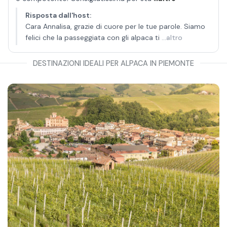
Risposta dall'host
:
Cara Annalisa, grazie di cuore per le tue parole. Siamo
felici che la passeggiata con gli alpaca ti
...altro
DESTINAZIONI IDEALI PER ALPACA IN PIEMONTE