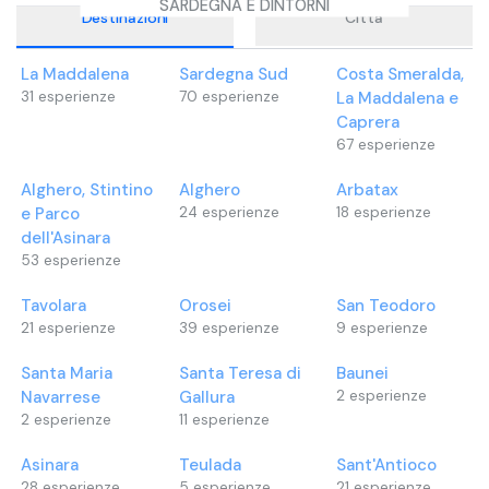
SARDEGNA E DINTORNI
Destinazioni
Città
La Maddalena
Sardegna Sud
Costa Smeralda,
31
esperienze
70
esperienze
La Maddalena e
Caprera
67
esperienze
Alghero, Stintino
Alghero
Arbatax
e Parco
24
esperienze
18
esperienze
dell'Asinara
53
esperienze
Tavolara
Orosei
San Teodoro
21
esperienze
39
esperienze
9
esperienze
Santa Maria
Santa Teresa di
Baunei
Navarrese
Gallura
2
esperienze
2
esperienze
11
esperienze
Asinara
Teulada
Sant'Antioco
28
esperienze
5
esperienze
21
esperienze