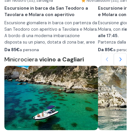
San Teodoro (SS), Sardegna
Novità
Budoni (SS), Sarde
Escursione in barca da San Teodoro a
Escursione in 
Tavolara e Molara con aperitivo
e Molara con 
Escursione giornaliera in barca con partenza da
Escursione giorna
San Teodoro con aperitivo a Tavolara e Molara.
Molara, con
rien
A bordo di una moderna imbarcazione
alle 17:45.
disposta su un piano, dotata di zona bar, aree
Partenza dalla s
relax al sole e al coperto, servizi igienici e zone
Dopo un breve
Da
85€
a persona
Da
85€
a person
fumatori.
200/300 metri),
Minicrociera
vicino a Cagliari
Itinerario della giornata:
bordo della mot
•
Sosta per il bagno nelle suggestive piscine
un’imbarcazione
Dopo essere pas
naturali di Molara
salire altre pers
•
Sbarco al pontile dell'isola di Tavolara per
tendenzialmente
esplorare questo paradiso naturale
•
Prima sosta b
•
Durante l'escursione verranno serviti due
Sosta bagno nelle acque cristalline di Capo
Capo Coda Cava
Coda Cavallo
aperitivi: uno a base di affettati e formaggi e
•
Sbarco al pont
•
uno con anguria fresca e un calice di prosecco
Sosta bagno al largo della splendida Cala
Tavolara, dove 
Brandinchi
esplorare l'isola
Durante la giorn
•
Sosta bagno a Cala Girgolu
•
bordo con past
Tappa alle spe
Molara, con oppo
da vino e acqua.