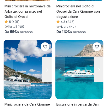
Mini crociera in motonave da
Minicrociera nel Golfo di
Arbatax con pranzo nel
Orosei da Cala Gonone con
Golfo di Orosei
degustazione
5,0 (5)
4,3 (243)
Tortolì
(NU)
Nuoro
(NU)
Da
55€
Da
110€
a persona
a persona
Minicrociera da Cala Gonone
Escursione in barca da San