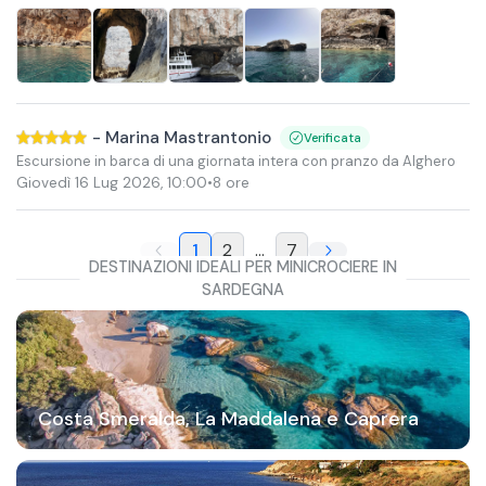
-
Marina Mastrantonio
Verificata
Escursione in barca di una giornata intera con pranzo da Alghero
Giovedì 16 Lug 2026
,
10:00
•
8 ore
1
2
...
7
DESTINAZIONI IDEALI PER MINICROCIERE IN
SARDEGNA
Costa Smeralda, La Maddalena e Caprera