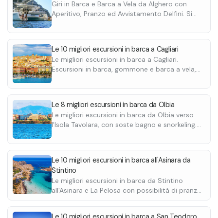
Giri in Barca e Barca a Vela da Alghero con
•
Sosta bagno a Cala Girgolu
decisioni dello 
Aperitivo, Pranzo ed Avvistamento Delfini. Si
subire variazioni.
visita il Parco Naturale di Porto Conte con
Capienza massim
soste bagno e snorkeling. Scopri le migliori.
Le 10 migliori escursioni in barca a Cagliari
Le migliori escursioni in barca a Cagliari.
Escursioni in barca, gommone e barca a vela,
con soste bagno e pescaturismo. Scoprile
tutte.
Le 8 migliori escursioni in barca da Olbia
Le migliori escursioni in barca da Olbia verso
l'Isola Tavolara, con soste bagno e snorkeling.
Scoprile tutte.
Le 10 migliori escursioni in barca all'Asinara da
Stintino
Le migliori escursioni in barca da Stintino
all'Asinara e La Pelosa con possibilità di pranzo
a bordo. Prezzi da 50€ a 110€ a persona.
Le 10 migliori escursioni in barca a San Teodoro