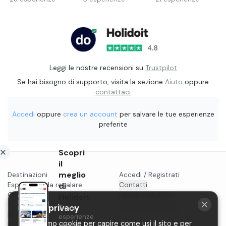
Leggi le nostre recensioni su
Trustpilot
Se hai bisogno di supporto, visita la sezione
Aiuto
oppure
contattaci
Accedi
oppure
crea un account
per salvare le tue esperienze
preferite
Scopri
il
meglio
Destinazioni
Accedi / Registrati
Esperienze da regalare
di
Contatti
Gift card
Vendi su Holidoit
Holidoit
Cosa fare a...
La tua privacy
Trova
P.IVA 11482970966
Blog
esperienze
Utilizziamo cookie per capire come usi il sito e per
Privacy
uniche