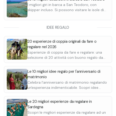
I migliori giri in barca a San Teodoro, con
skipper incluso. Si possono visitare le isole di
Tavolara e Molara, con soste bagno e soste
snorkeling. Prezzi da 60€ a persona.
IDEE REGALO
20 esperienze di coppia originali da fare o
regalare nel 2026
Esperienze di coppia da fare e regalare: una
selezione di 20 attività con buono regalo da
stampare e personalizzare. Passeggiate a
cavallo, giornate alla spa, degustazioni, cene in
Le 10 migliori idee regalo per l'anniversario di
baita e molto altro.
matrimonio
Celebra l'anniversario di matrimonio regalando
un'esperienza indimenticabile. Scopri idee
uniche per sorprendere il proprio partner.
Le 20 migliori esperienze da regalare in
Sardegna
Scopri le migliori esperienze da regalare ad un