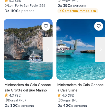
Dorgali
(NU)
5,0 (28)
Da
35€
a persona
Loiri Porto San Paolo
(SS)
Da
110€
⚡
Conferma immediata
a persona
Minicrociera da Cala Gonone
Minicrociera da Cala Gonone
alle Grotte del Bue Marino
a Cala Sisine
4,0 (98)
4,0 (98)
Dorgali
(NU)
Dorgali
(NU)
Da
30€
Da
40€
a persona
a persona