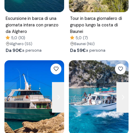
Escursione in barca di una
Tour in barca giornaliero di
giornata intera con pranzo
gruppo lungo la costa di
da Alghero
Baunei
5,0 (10)
5,0 (7)
Alghero
(SS)
Baunei
(NU)
Da
90€
Da
59€
a persona
a persona