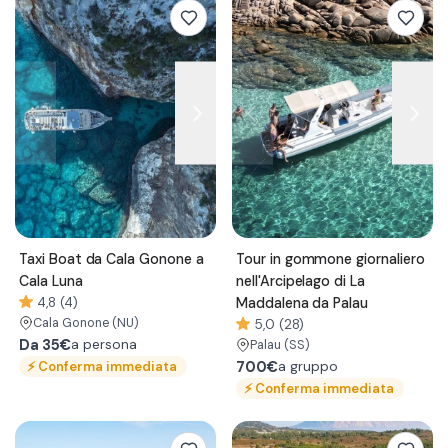
Taxi Boat da Cala Gonone a
Tour in gommone giornaliero
Cala Luna
nell'Arcipelago di La
4,8 (4)
Maddalena da Palau
Cala Gonone
(NU)
5,0 (28)
Da
35€
a persona
Palau
(SS)
⚡
Conferma immediata
700€
a gruppo
⚡
Conferma immediata