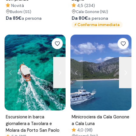
Novità
4,5 (234)
Budoni
(SS)
Cala Gonone
(NU)
Da
85€
Da
80€
a persona
a persona
⚡
Conferma immediata
Escursione in barca
Minicrociera da Cala Gonone
giornaliera a Tavolara e
a Cala Luna
Molara da Porto San Paolo
4,0 (98)