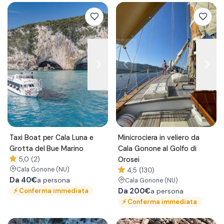
Taxi Boat per Cala Luna e
Minicrociera in veliero da
Grotta del Bue Marino
Cala Gonone al Golfo di
5,0 (2)
Orosei
Cala Gonone
(NU)
4,5 (130)
Da
40€
a persona
Cala Gonone
(NU)
⚡
Conferma immediata
Da
200€
a persona
⚡
Conferma immediata