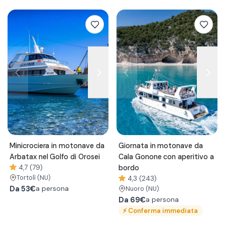
Minicrociera in motonave da
Giornata in motonave da
Arbatax nel Golfo di Orosei
Cala Gonone con aperitivo a
4,7 (79)
bordo
Tortolì
(NU)
4,3 (243)
Da
53€
a persona
Nuoro
(NU)
Da
69€
a persona
⚡
Conferma immediata