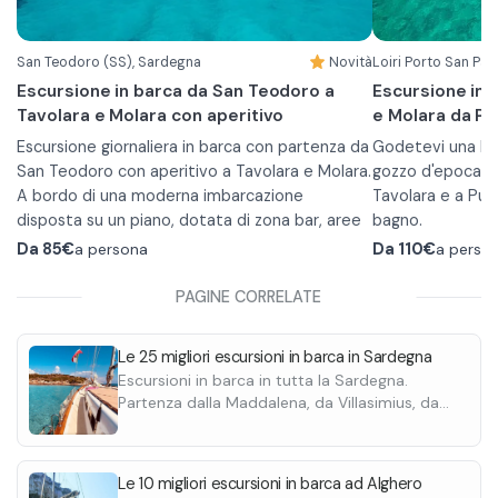
Per l'esperienza di scuba diving, è necessario
terra in primave
compilare un modulo medico, dichiarare di non
mare in estate.
San Teodoro (SS), Sardegna
Novità
Loiri Porto San Pao
soffrire di sinusiti e/o problemi al timpano e di
Escursione in barca da San Teodoro a
Escursione in 
non avere deviazioni del setto nasale.
Tavolara e Molara con aperitivo
e Molara da Po
Escursione giornaliera in barca con partenza da
Godetevi una len
San Teodoro con aperitivo a Tavolara e Molara.
gozzo d'epoca ne
A bordo di una moderna imbarcazione
Tavolara e a Pun
disposta su un piano, dotata di zona bar, aree
bagno.
relax al sole e al coperto, servizi igienici e zone
L'escursione in 
Da
85€
a persona
Da
110€
a perso
fumatori.
e prevede 3/4 so
Itinerario della giornata:
Molara, l'Isola P
PAGINE CORRELATE
•
Sosta per il bagno nelle suggestive piscine
Girgolu.
naturali di Molara
Inoltre, durante 
Le 25 migliori escursioni in barca in Sardegna
•
Sbarco al pontile dell'isola di Tavolara per
un piccolo pranz
Escursioni in barca in tutta la Sardegna.
esplorare questo paradiso naturale
accompagnato da 
Partenza dalla Maddalena, da Villasimius, da
•
Durante l'escursione verranno serviti due
Sosta bagno nelle acque cristalline di Capo
In caso di allergi
Porto Cervo, da Cagliari, da San Teodoro.
Coda Cavallo
aperitivi: uno a base di affettati e formaggi e
possibile contatt
Prezzi da 30€ a persona.
•
uno con anguria fresca e un calice di prosecco
Sosta bagno al largo della splendida Cala
prenotazione.
Le 10 migliori escursioni in barca ad Alghero
Brandinchi
In base alle cond