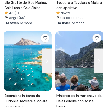
alle Grotte del Bue Marino,
Teodoro a Tavolara e Molara
Cala Luna e Cala Sisine
con aperitivo
4,8 (6)
Novità
Dorgali
(NU)
San Teodoro
(SS)
Da
55€
Da
85€
a persona
a persona
Escursione in barca da
Minicrociera in motonave da
Budoni a Tavolara e Molara
Cala Gonone con soste
con pranzo
bagno