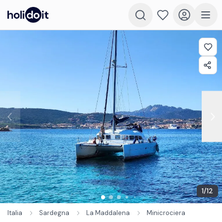
1
/
12
Italia
Sardegna
La Maddalena
Minicrociera