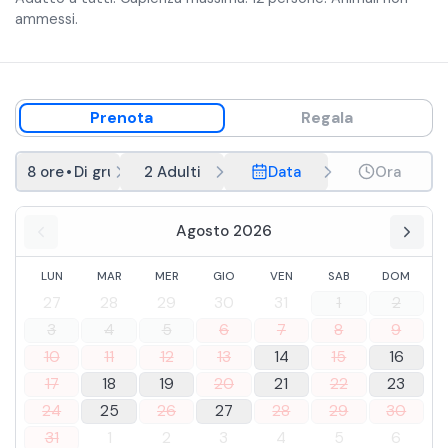
ammessi.
Prenota
Regala
8 ore
•
Di gruppo
2 Adulti
Data
Ora
Agosto 2026
LUN
MAR
MER
GIO
VEN
SAB
DOM
27
28
29
30
31
1
2
3
4
5
6
7
8
9
10
11
12
13
14
15
16
17
18
19
20
21
22
23
24
25
26
27
28
29
30
31
1
2
3
4
5
6