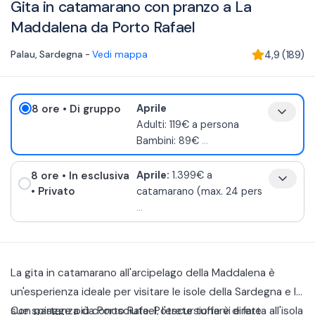
Gita in catamarano con pranzo a La
Maddalena da Porto Rafael
Palau
,
Sardegna
-
Vedi mappa
4,9
(
189
)
8 ore
• Di gruppo
Aprile
Adulti: 119€ a persona
Bambini: 89€
...
8 ore
• In esclusiva
Aprile:
1.399€ a
• Privato
catamarano (max. 24 pers
...
La gita in catamarano all'arcipelago della Maddalena è
un'esperienza ideale per visitare le isole della Sardegna e le
sue spiagge più conosciute. Potrete tuffarvi e fare
Con partenza da Porto Rafael, l'escursione è diretta all'isola