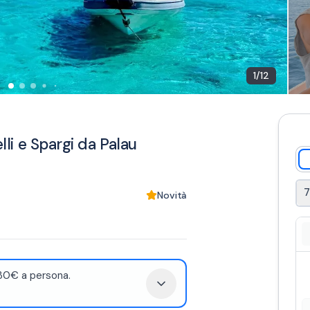
1
/
12
lli e Spargi da Palau
7
Novità
 130€ a persona.