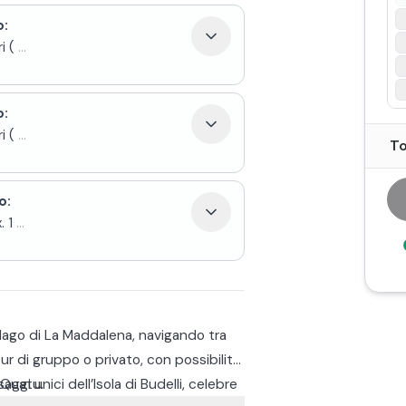
o:
i (
...
o:
i (
...
To
o:
 1
...
pelago di La Maddalena, navigando tra
our di gruppo o privato, con possibilità
 Quatu.
ggi unici dell’Isola di Budelli, celebre