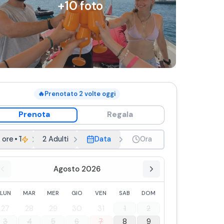
+
10
foto
🔥
Prenotato
2
volte oggi
Prenota
Regala
 ore
•
Tour di gruppo
2 Adulti
Data
Ora
Agosto 2026
LUN
MAR
MER
GIO
VEN
SAB
DOM
27
28
29
30
31
1
2
3
4
5
6
7
8
9