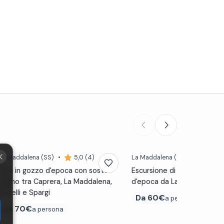
La Maddalena
(SS)
•
5,0 (4)
La Maddalena
(SS)
•
4,9 (
Gita in gozzo d'epoca con soste
Escursione di gruppo in bar
bagno tra Caprera, La Maddalena,
d'epoca da La Maddalena
Budelli e Spargi
Da
60€
a persona
Da
70€
a persona