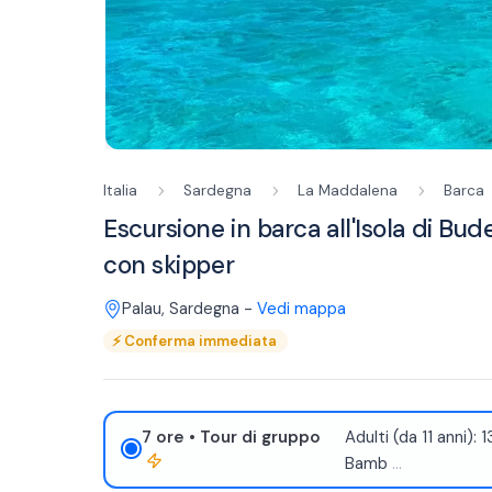
Italia
Sardegna
La Maddalena
Barca
Escursione in barca all'Isola di Bude
con skipper
Palau
,
Sardegna
-
Vedi mappa
⚡
Conferma immediata
7 ore
• Tour di gruppo
Adulti (da 11 anni):
Bamb
...