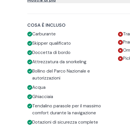
Mostra di più
per la sua iconica Spiaggia Rosa. Attraverserai il s
tempo di rilassarti tra le spiagge dell’Isola di San
L’itinerario può subire variazioni in base alle con
l’Isola di Spargi, rinomata per le sue splendide cal
richieste nel caso dei tour privati, così da garanti
incredibili sfumature turchesi.
possibile.
COSA È INCLUSO
Carburante
Tra
Pra
Skipper qualificato
Omb
Doccetta di bordo
Pic
Attrezzatura da snorkeling
Bollino del Parco Nazionale e
autorizzazioni
Acqua
Ghiacciaia
Tendalino parasole per il massimo
comfort durante la navigazione
Dotazioni di sicurezza complete