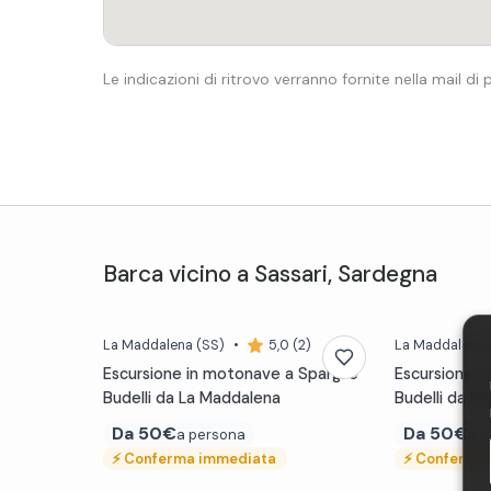
Le indicazioni di ritrovo verranno fornite nella mail di
Barca
vicino a
Sassari
,
Sardegna
La Maddalena
(SS)
•
5,0 (2)
La Maddalena
Escursione in motonave a Spargi e
Escursione i
Budelli da La Maddalena
Budelli da Pa
Da
50€
Da
50€
a persona
a 
⚡
Conferma immediata
⚡
Conferma