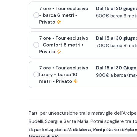
7 ore
• Tour esclusivo
Dal 15 al 30 giugn
- barca 6 metri
•
500€ barca 6 metr
Privato
7 ore
• Tour esclusivo
Dal 15 al 30 giugn
- Comfort 8 metri
•
700€ barca 8 metr
Privato
7 ore
• Tour esclusivo
Dal 15 al 30 Giugn
luxury - barca 10
900€ a barca (max.
metri
• Privato
Parti per un'escursione tra le meraviglie dell’Arci
Budelli, Spargi e Santa Maria. Potrai scegliere tra t
di partenza da La Maddalena, Porto Cervo o Poltu
Durante la giornata ti lascerai conquistare dai paesa