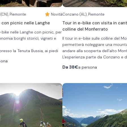
 (CN), Piemonte
Novità
Conzano (AL), Piemonte
e con picnic nelle Langhe
Tour in e-bike con visita in cant
colline del Monferrato
-bike nelle Langhe con picnic, per
onomia borghi storici, vigneti e
Il tour in e-bike sulle colline del M
permetterà noleggiare una mounta
a presso la Tenuta Bussia, ai piedi
andare alla scoperta dell'alto Mon
l ritiro delle e-bike e del box
L'esperienza parte da Conzano e d
sona
 da una breve introduzione e dalla
ore.
Da
38€
a persona
tinerario personalizzato tramite
In sella a una MTB E-Bike, esplorere
rai partire liberamente per
del Monferrato attraverso sentieri 
rritorio, attraversando paesaggi
attraversano i vigneti, rivelando p
uni degli 11 comuni dell’area del
mozzafiato.
Lungo il percorso, scoprirete le orig
orso avrai modo di fermarti nei
prodotti tipici della cultura vinico
i e goderti il pranzo all’aperto
monferrina, oltre a visitare siti stori
ic incluso, vivendo la giornata
significativi.
ritmi.
A metà del viaggio farete una sost
visto entro le 17:00 presso la
per visitare un Infernot, una canti