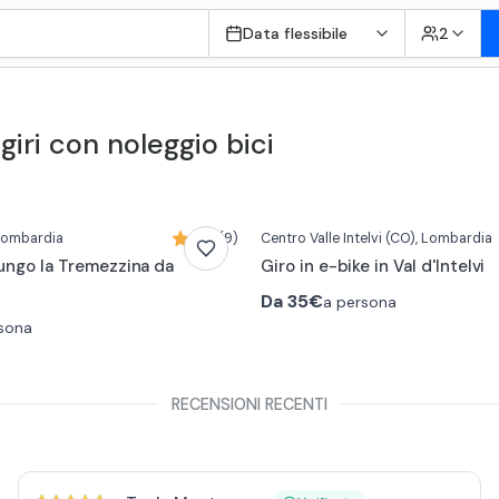
Data flessibile
2
 giri con noleggio bici
0:17
 Lombardia
4,8 (9)
Centro Valle Intelvi
(CO)
, Lombardia
lungo la Tremezzina da
Giro in e-bike in Val d'Intelvi
Da
35€
a persona
sona
RECENSIONI RECENTI