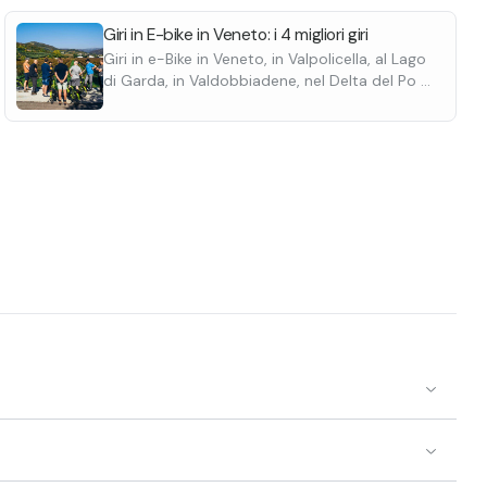
one è compreso
ta,
Giri in E-bike in Veneto: i 4 migliori giri
 fiume Mallero
a zona e il
Giri in e-Bike in Veneto, in Valpolicella, al Lago
imo
in quota.
di Garda, in Valdobbiadene, nel Delta del Po e
 7 ore ed è
alle Tre cime di Lavaredo. Scoprili tutti.
ke per la
co e il
imo