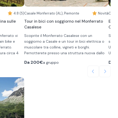
4.8 (5)
Casale Monferrato (AL), Piemonte
Novità
Casal
ina sulle
Tour in bici con soggiorno nel Monferrato
Escu
Casalese
Casa
onferrato vi
Scoprite il Monferrato Casalese con un
Scopr
in bike e
soggiorno a Casale e un tour in bici elettrica o
sella
ferrato.
muscolare tra colline, vigneti e borghi.
Un'es
ura circa 4
Pernotterete presso una struttura nuova dallo
UNESCO
stile essenziale nel cuore del Monferrato, con
Potet
Da
200€
Da
4
a gruppo
te le colline
colazione inclusa.
mezza
sterrati che
L'esperienza prevede un tour in bici di mezza
guida
anorami
giornata, adatto a tutti i livelli, che vi porta a
aperi
pedalare tra paesaggi UNESCO e strade
Mezza
ini dei
secondarie a basso traffico.
Perco
la e contadina
Potrete scegliere se svolgere il tour in bici nel
panor
ci e artistici
pomeriggio, dopo il vostro arrivo in struttura, o
asfal
al mattino, dopo aver effettuato il check-out
brevi
a esclusiva
dalla vostra stanza.
più a
Mezza
na scavata a
Il percorso potrà essere con o senza guida, e
Perco