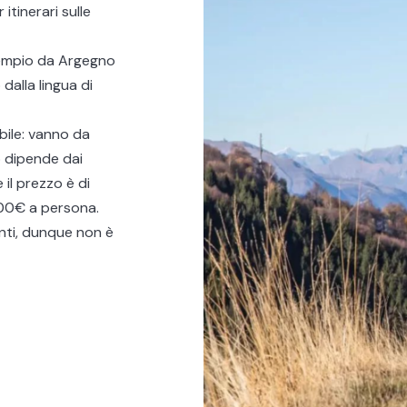
itinerari sulle
sempio da
Argegno
dalla lingua di
bile: vanno da
o dipende dai
 il prezzo è di
 100€ a persona.
anti, dunque non è
da Bellagio,