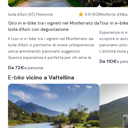
Isola d'Asti (AT), Piemonte
4.9 (60)
Monforte d'Alba
Giro in e-bike tra i vigneti nel Monferrato da
Tour in e-bik
Isola d'Asti con degustazione
Esperienza in e
Il tour in e-bike tra i vigneti nel Monferrato da
scoprire in aut
Isola d'Asti vi permette di vivere un'esperienza
panorami unici.
unica ammirando panorami suggestivi.
L’attività inizi
Questa esperienza è perfetta per chi ama la
di Barolo, con i
Da
110€
a per
natura e desidera scoprire le bellezze del
picnic, seguito
Da
72€
a persona
territorio in modo sostenibile e divertente.
consegna dell’i
Avrete la possibilità di pedalare lungo sentieri
E-bike
vicino a Valtellina
app. Da qui pot
immersi nel verde, circondati da filari di viti e
esplorare il te
alberi di ulivo. Potrete orientarvi grazie alla
suggestivi e alc
mappa su un'app personalizzata che vi verrà
Barolo.
messa a disposizione.
Nel pacchetto sono compresi il casco, uno
Durante il perc
zainetto, un lucchetto per la chiusura in
punti panoramic
sicurezza dell’e-bike, un kit riparazione
con il box picn
pneumatici in caso di foratura, una mantellina
secondo i tuoi 
antipioggia e (a richiesta) il seggiolino per bimbi.
Questa esperienza prevede anche una visita
Il rientro è pre