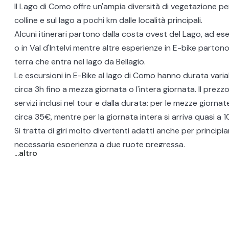
Il
Lago di Como
offre un'ampia diversità di vegetazione per 
colline e sul lago a pochi km dalle località principali.
Alcuni itinerari partono dalla costa ovest del Lago, ad e
o in Val d'Intelvi mentre altre esperienze in E-bike partono 
terra che entra nel lago da
Bellagio
.
Le escursioni in E-Bike al lago di Como hanno durata varia
circa 3h fino a mezza giornata o l'intera giornata. Il prezz
servizi inclusi nel tour e dalla durata: per le mezze giornate
circa 35€, mentre per la giornata intera si arriva quasi a
Si tratta di giri molto divertenti adatti anche per principi
necessaria esperienza a due ruote pregressa.
...altro
Scopri i migliori tour in bici al Lago di Como a pochi minuti 
Como, Lecco e Argegno!