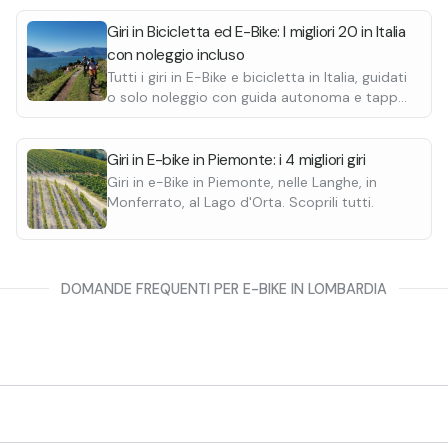
allate che circondano Livigno.
o fondovalle sentirete la necessità
aperitivo. All'interno dell'escursi
a pausa per un pranzo in
il noleggio e-bike per mezza giorna
Tour
con pranzo tipico
Giri in Bicicletta ed E-Bike: I migliori 20 in Italia
 non rilassatevi troppo: il rientro
l'aperitivo in un locale
Si tratta di un tour e-bike lungo il
tipico dell
con noleggio incluso
ro flow richiede un minimo di
tesseramento ASD. Il numero min
con partenza da Sondrio e pranzo 
Tutti i giri in E-Bike e bicicletta in Italia, guidati
partecipanti è di 2 persone.
Questo giro ha una durata di circa
o solo noleggio con guida autonoma e tappe.
comprensivo, oltre al noleggio e-bi
Scopri le destinazioni possibili.
giornata intera, anche il pranzo tipi
Giri in E-bike in Piemonte: i 4 migliori giri
tesseramento ASD. Il numero min
partecipanti è di 3 persone.
Giri in e-Bike in Piemonte, nelle Langhe, in
Monferrato, al Lago d'Orta. Scoprili tutti.
DOMANDE FREQUENTI PER E-BIKE IN LOMBARDIA