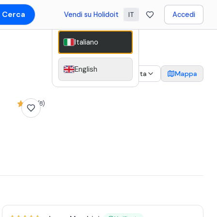
Cerca
Vendi su Holidoit
Accedi
IT
Italiano
English
2
Data
Mappa
4,9 (8)