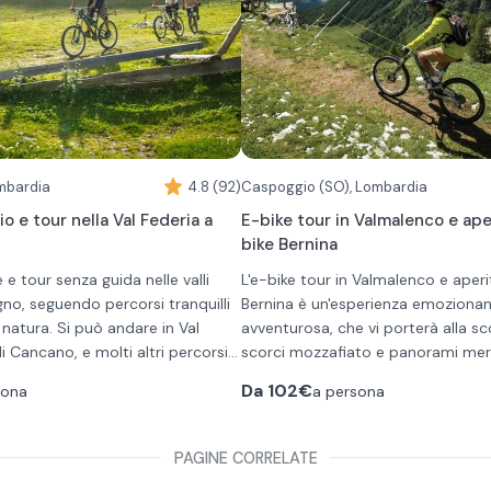
trai lasciare l’auto nel
mano nella pietra da cantoni, un a
todito.
capolavoro di arte contadina rico
come patrimonio mondiale dell'Un
Per i bambini sotto i 45kg è possib
agganciare alla e-bike un carrello.
ombardia
4.8 (92)
Caspoggio (SO), Lombardia
o e tour nella Val Federia a
E-bike tour in Valmalenco e ape
bike Bernina
 e tour senza guida nelle valli
L'e-bike tour in Valmalenco e aperi
igno, seguendo percorsi tranquilli
Bernina è un'esperienza emozionan
 natura. Si può andare in Val
avventurosa, che vi porterà alla sc
di Cancano, e molti altri percorsi
scorci mozzafiato e panorami mera
ie e amici. Il tour sarà senza
l tour in Val Federia
la zona ha da offrire a bordo di
Il giro in e-bike può svolgersi sec
bi
Da
102€
sona
a persona
so consigliato per il tour è la Val
pascoli, boschi e malghe
elettriche
modalità differenti:
con pedalata assistita.
'escursione facile e che permette
na dimensione autentica e
Tour con aperitivo
età strada per pranzare in un
agante: è il fascino che sa
Si tratta di un tour nei borghi malen
PAGINE CORRELATE
a montagna.
l Federia, una delle più
Valmalenco in Lombardia, in e-bike