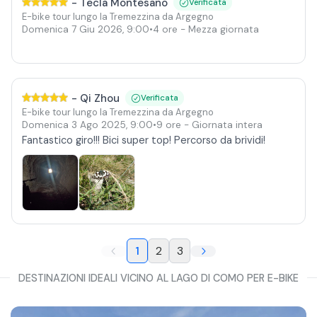
-
Tecla Montesano
Verificata
E-bike tour lungo la Tremezzina da Argegno
Domenica 7 Giu 2026
,
9:00
•
4 ore
- Mezza giornata
-
Qi Zhou
Verificata
E-bike tour lungo la Tremezzina da Argegno
Domenica 3 Ago 2025
,
9:00
•
9 ore
- Giornata intera
Fantastico giro!!! Bici super top! Percorso da brividi!
1
2
3
DESTINAZIONI IDEALI VICINO AL LAGO DI COMO PER E-BIKE