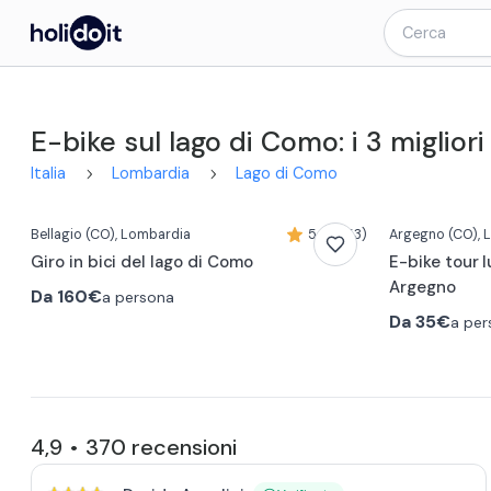
E-bike sul lago di Como: i 3 migliori
Italia
Lombardia
Lago di Como
Bellagio
(CO)
, Lombardia
5,0 (353)
Argegno
(CO)
,
Giro in bici del lago di Como
E-bike tour 
Argegno
Da
160€
a persona
Da
35€
a per
4,9
370
recensioni
•