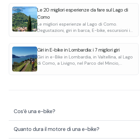
vogliono affrontare salite e sentieri impegnativi.
sorprendenti v
Risalendo il su
In fase di prenotazione potete scegliere tra
di regalarvi un
Le 20 migliori esperienze da fare sul Lago di
diverse e-bike, adatte ad ogni esigenza:
agriturismo, ma
Como
•
city bike (perfette per l’uso urbano
lungo il sentie
Le migliori esperienze al Lago di Como.
quotidiano: salite e discese leggere, asfalto,
attenzione!
Degustazioni, giri in barca, E-bike, escursioni in
piste ciclabili)
quad, passeggiate a cavallo e molte altre.
•
mountain bike (specifiche per percorsi
fuoristrada: terreni sconnessi, sentieri, sterrati)
Tutte le e-bike vengono fornite perfettamente
Giri in E-bike in Lombardia: i 7 migliori giri
•
revisionate e testate, pronte per l’uso anche su
top bike (modelli premium, specifici per
Giri in e-Bike in Lombardia, in Valtellina, al Lago
di Como, a Livigno, nel Parco del Mincio,
elevate prestazioni)
percorsi impegnativi di montagna.
nell'Oltrepò Pavese. Scoprili tutti.
Sul posto avrete anche la possibilità di
noleggiare caschi, seggiolini e carrellini porta
bambino/animale.
Cos’è una e-bike?
Quanto dura il motore di una e-bike?