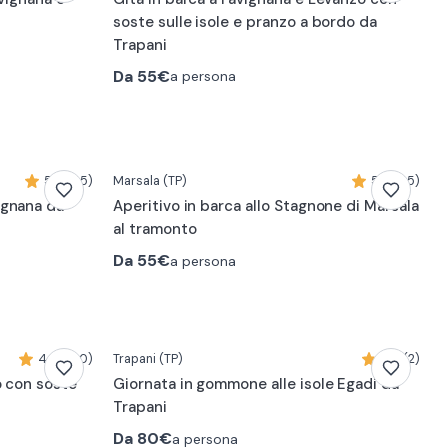
soste sulle isole e pranzo a bordo da
Trapani
Da
55€
a persona
5,0 (45)
Marsala
(TP)
5,0 (45)
ignana da
Aperitivo in barca allo Stagnone di Marsala
al tramonto
Da
55€
a persona
4,3 (790)
Trapani
(TP)
5,0 (2)
o con soste
Giornata in gommone alle isole Egadi da
i
Trapani
Da
80€
a persona