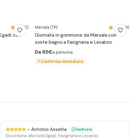
5,0 (3)
Marsala
(TP)
4,9 (59)
 Egadi con
Giornata in gommone da Marsala con
soste bagno a Favignana e Levanzo
Da
85€
a persona
⚡
Conferma immediata
-
Antonio Asselta
Verificata
Escursione alle Isole Egadi: Favignana e Levanzo