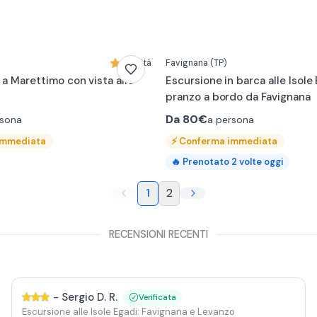
Novità
Favignana
(TP)
 a Marettimo con vista alle
Escursione in barca alle Isole
pranzo a bordo da Favignana
Da
80€
rsona
a persona
immediata
⚡
Conferma immediata
🔥
Prenotato
2
volte oggi
1
2
RECENSIONI RECENTI
-
Sergio D. R.
Verificata
Escursione alle Isole Egadi: Favignana e Levanzo