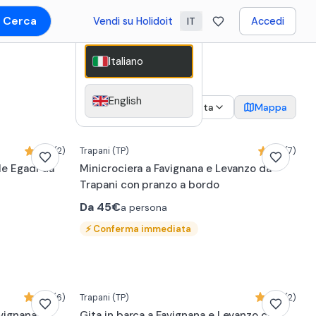
Cerca
Vendi su Holidoit
Accedi
IT
Italiano
English
2
Data
Mappa
5,0 (2)
Trapani
(TP)
4,1 (7)
ole Egadi da
Minicrociera a Favignana e Levanzo da
Trapani con pranzo a bordo
Da
45€
a persona
⚡
Conferma immediata
0:31
4,5 (6)
Trapani
(TP)
5,0 (2)
avignana e
Gita in barca a Favignana e Levanzo con