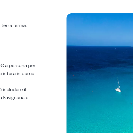
a terra ferma:
0€ a persona per
a intera in
barca
includere il
a Favignana e
ranzo a bordo a
ettuare diverse