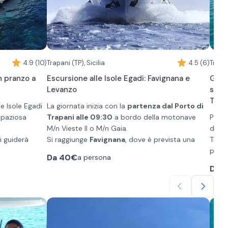
4.9 (10)
Trapani (TP), Sicilia
4.5 (6)
Trapan
n pranzo a
Escursione alle Isole Egadi: Favignana e
Gita
Levanzo
soste
Trap
le Isole Egadi
La giornata inizia con la
partenza dal Porto di
spaziosa
Trapani alle 09:30
a bordo della motonave
Prepa
M/n Vieste II o M/n Gaia.
delle
i guiderà
Si raggiunge
Favignana
, dove è prevista una
Trapa
, facendo
sosta di circa due ore per esplorare il paese,
più b
Da
40€
a persona
la Azzurra,
visitare il museo della tonnara o raggiungere le
snork
Quest
Da
5
raggiungere il
spiagge più vicine.
parte
godervi una
completo con
Si prosegue con un
tour via mare
lungo le cale
Sono 
to rustico
più suggestive dell'isola, tra cui
Cala Rossa
e
lo sn
so Favignana
 pomodorino
Cala Azzurra
, con sosta per il bagno.
degus
tagione,
A metà giornata viene servito il
pranzo tipico a
Visit