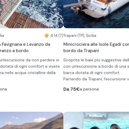
lia
4.14 (7)
Trapani (TP), Sicilia
a Favignana e Levanzo da
Minicrociera alle Isole Egadi co
ranzo a bordo
bordo da Trapani
un'escursione da non perdere in
Scoprite le baie più suggestive del
otata di ogni comfort e vivete
con un'escursione a bordo di una 
a nelle acque cristalline della
barca dotata di ogni comfort.
Partendo da Trapani, l'escursione v
 Trapani, la gita in motonave vi
lungo la suggestiva costa siciliana
Da
75€
sona
a persona
se destinazioni, visitando le
tappa in calette nascoste come Ca
e e gustando un tipico pranzo a
Bue Marino e Cala Rossa, prima di 
villaggio di Levanzo. Qui, potrete 
A bordo, sarà servito un pranzo 
rsione a Favignana e Levanzo
sosta bagno in una delle calette.
specialità trapanesi come antipas
 calette più belle e suggestive di
Successivamente, farete rotta ver
siciliano, primo piatto con tonno
 Cala Rossa, Cala Azzurra. Sono
per un'altra sosta bagno.
capperi e menta fresca, frutta di s