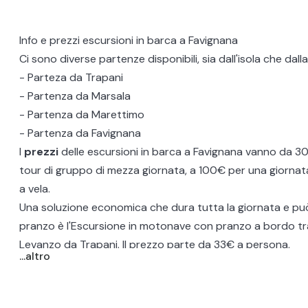
Info e prezzi escursioni in barca a Favignana
Ci sono diverse partenze disponibili, sia dall'isola che dall
- Parteza da
Trapani
- Partenza da
Marsala
- Partenza da
Marettimo
- Partenza da Favignana
I
prezzi
delle escursioni in barca a Favignana vanno da 3
tour di gruppo di
mezza giornata
, a 100€ per una giornat
a vela
.
Una soluzione economica che dura tutta la giornata e può 
pranzo è l'
Escursione in motonave
con pranzo a bordo tr
Levanzo da Trapani. Il prezzo parte da 33€ a persona.
...altro
Tutte le escursioni includono spesso un aperitivo o un p
base di prodotti tipici locali e offrono la possibiltà di eff
soste bagno.