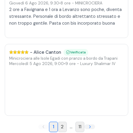
Giovedì 6 Ago 2026
,
9:30
•
8 ore
- MINICROCIERA
2 ore a Favignana e 1 ora a Levanzo sono poche, diventa
stressante. Personale di bordo altrettanto stressato e
non troppo gentile. Pasta con bis incorporato buona
-
Alice Canton
Verificata
Minicrociera alle Isole Egadi con pranzo a bordo da Trapani
Mercoledì 5 Ago 2026
,
9:00
•
9 ore
- Luxury Shalimar IV
1
2
...
11