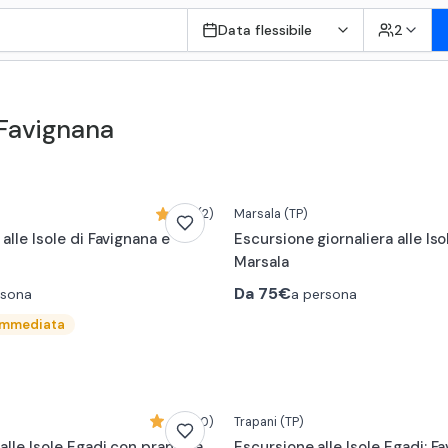
Data flessibile
2
 Favignana
5,0 (2)
Marsala
(TP)
 alle Isole di Favignana e
Escursione giornaliera alle Is
Marsala
Da
75€
rsona
a persona
immediata
4,9 (10)
Trapani
(TP)
alle Isole Egadi con pranzo a
Escursione alle Isole Egadi: F