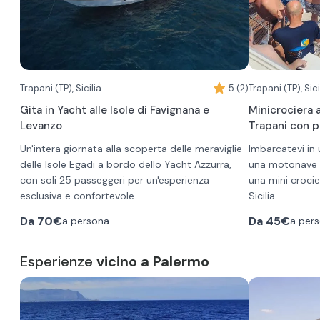
Trapani (TP), Sicilia
5 (2)
Trapani (TP), Sici
Gita in Yacht alle Isole di Favignana e
Minicrociera 
Levanzo
Trapani con p
Un'intera giornata alla scoperta delle meraviglie
Imbarcatevi in 
delle Isole Egadi a bordo dello Yacht Azzurra,
una motonave d
con soli 25 passeggeri per un'esperienza
una mini crocier
esclusiva e confortevole.
Sicilia.
•
Ore 09:30 – Partenza dal Porto di Trapani
Con partenza da
Da
70€
Da
45€
a persona
a per
•
Arrivo a Favignana: sosta di circa due ore per
porterà a diver
visitare liberamente il paese, esplorare il museo
grotte più not
della tonnara o raggiungere le spiagge più vicine
Esperienze
vicino a Palermo
bordo.
•
Tour via mare lungo le calette più belle
Durante l'escu
dell'isola, tra cui Cala Rossa e Cala Azzurra, con
costeggerete le
soste per il bagno
Favignana come