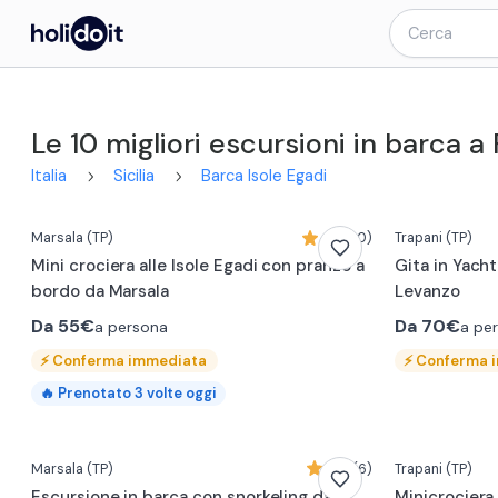
Le 10 migliori escursioni in barca a
Italia
Sicilia
Barca Isole Egadi
Marsala
(TP)
4,2 (10)
Trapani
(TP)
Mini crociera alle Isole Egadi con pranzo a
Gita in Yacht
bordo da Marsala
Levanzo
Da
55€
Da
70€
a persona
a pe
⚡
Conferma immediata
⚡
Conferma 
🔥
Prenotato
3
volte oggi
0:10
Marsala
(TP)
5,0 (6)
Trapani
(TP)
Escursione in barca con snorkeling da
Minicrociera 