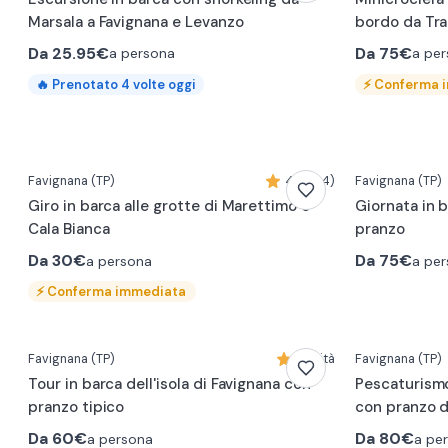
Marsala a Favignana e Levanzo
bordo da Tra
Da
25.95€
Da
75€
a persona
a pe
⚡
Conferma 
🔥
Prenotato
4
volte oggi
Favignana
(TP)
4,9 (44)
Favignana
(TP)
Giro in barca alle grotte di Marettimo e
Giornata in b
Cala Bianca
pranzo
Da
30€
Da
75€
a persona
a pe
⚡
Conferma immediata
Favignana
(TP)
Novità
Favignana
(TP)
Tour in barca dell'isola di Favignana con
Pescaturismo
pranzo tipico
con pranzo d
Da
60€
Da
80€
a persona
a pe