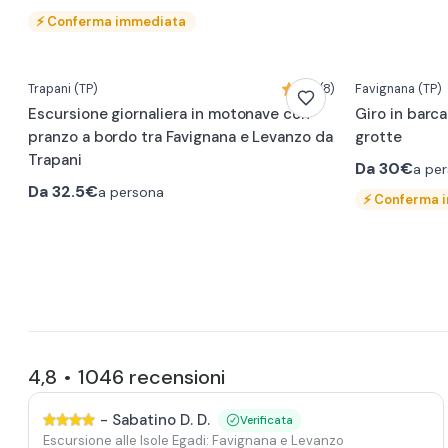
⚡
Conferma immediata
0:23
Trapani
(TP)
4,1 (8)
Favignana
(TP)
Escursione giornaliera in motonave con
Giro in barca
pranzo a bordo tra Favignana e Levanzo da
grotte
Trapani
Da
30€
a pe
Da
32.5€
a persona
⚡
Conferma 
4,8
1046
recensioni
•
-
Sabatino D. D.
Verificata
Escursione alle Isole Egadi: Favignana e Levanzo