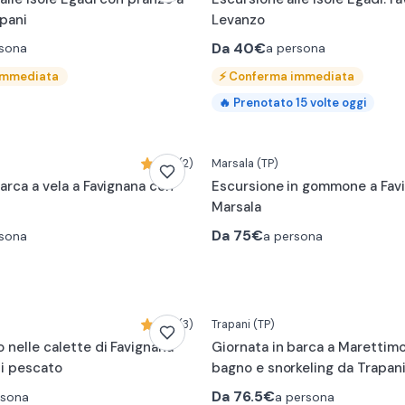
pani
Levanzo
Da
40€
rsona
a persona
immediata
⚡
Conferma immediata
🔥
Prenotato
15
volte oggi
5,0 (2)
Marsala
(TP)
arca a vela a Favignana con
Escursione in gommone a Fav
Marsala
Da
75€
rsona
a persona
5,0 (3)
Trapani
(TP)
 nelle calette di Favignana
Giornata in barca a Marettim
i pescato
bagno e snorkeling da Trapan
Da
76.5€
rsona
a persona