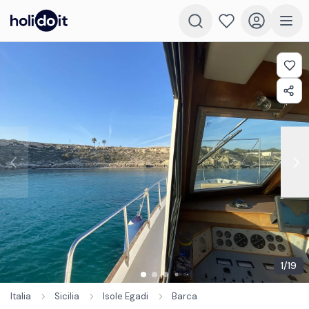
1
/
19
Italia
Sicilia
Isole Egadi
Barca