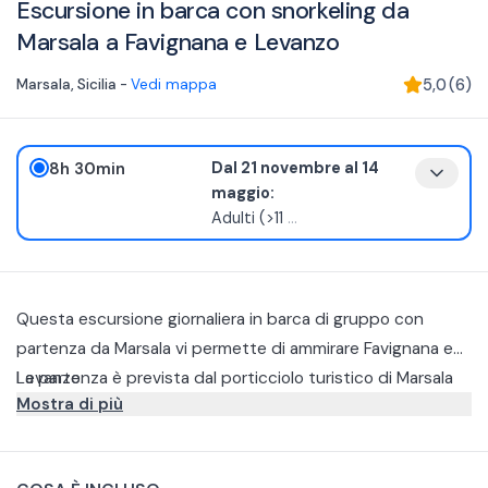
Escursione in barca con snorkeling da
Marsala a Favignana e Levanzo
Marsala
,
Sicilia
-
Vedi mappa
5,0
(
6
)
8h 30min
Dal 21 novembre al 14
maggio:
Adulti (>11
...
Questa escursione giornaliera in barca di gruppo con
partenza da Marsala vi permette di ammirare Favignana e
Levanzo.
La partenza è prevista dal porticciolo turistico di Marsala
Mostra di più
alle 9:00. Una volta imbarcati, vi verrà servita una colazione
con cornetti vari e caffè.
La prima sosta prevista è a Favignana. Qui potrete rilassarvi
con una rinfrescante pausa bagno o snorkeling in due baie: