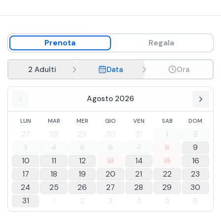
meteo.
In caso di allergie e intolleranze alimentari è possibile
contattare la struttura in seguito alla prenotazione.
Prenota
Regala
2 Adulti
Data
Ora
Agosto 2026
LUN
MAR
MER
GIO
VEN
SAB
DOM
27
28
29
30
31
1
2
3
4
5
6
7
8
9
10
11
12
13
14
15
16
17
18
19
20
21
22
23
24
25
26
27
28
29
30
31
1
2
3
4
5
6