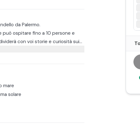
ondello da Palermo.
e può ospitare fino a 10 persone e
viderà con voi storie e curiosità sui
To
e affascinanti grotte di Villa Igea, che
nfrescante.
 il SUP oppure dedicarvi allo
ristalline della Sicilia.
n prodotti tipici.
o mare
rete godervi un suggestivo tramonto
ma solare