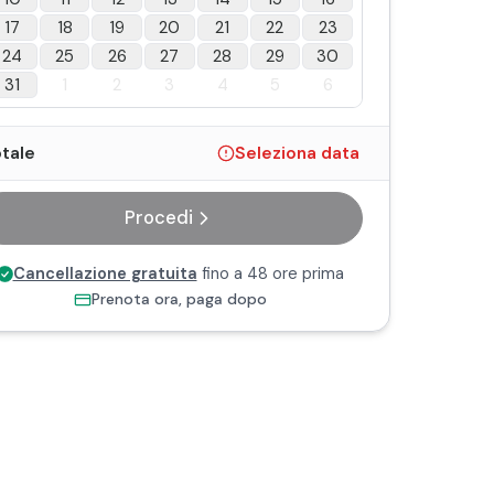
17
18
19
20
21
22
23
24
25
26
27
28
29
30
31
1
2
3
4
5
6
tale
Seleziona data
Procedi
Cancellazione gratuita
fino a 48 ore prima
Prenota ora, paga dopo