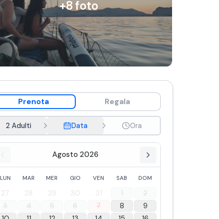
+
8
foto
Prenota
Regala
2 Adulti
Data
Ora
Agosto 2026
LUN
MAR
MER
GIO
VEN
SAB
DOM
27
28
29
30
31
1
2
3
4
5
6
7
8
9
10
11
12
13
14
15
16