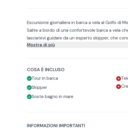
Escursione giornaliera in barca a vela al Golfo di M
Salite a bordo di una confortevole barca a vela ch
lasciatevi guidare da un esperto skipper, che condi
Mostra di più
luoghi che visiterete.
Navigando verso la Baia di Mondello attraverserete l
potrete raggiungere con il tender per un bagno ri
Durante la giornata potrete esplorare la costa con
snorkeling, ammirando i fondali variopinti e le acque c
COSA È INCLUSO
La giornata sarà arricchita da un pranzo a bordo co
Tour in barca
Tel
Se le condizioni lo permetteranno, al rientro pot
Cre
Skipper
sul mare prima di tornare in porto.
Soste bagno in mare
INFORMAZIONI IMPORTANTI