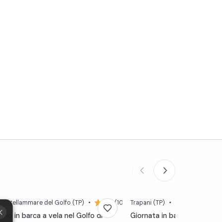
Castellammare del Golfo
(TP)
•
4,3 (10)
Trapani
(TP)
•
4,8 (6)
Giro in barca a vela nel Golfo di
Giornata in barca a vela all