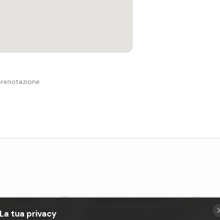
 prenotazione
•
4,9 (136)
Castellammare del Golfo
(TP)
•
5,0 (49)
La tua privacy
 a vela di gruppo da
Mezza giornata in catamarano a