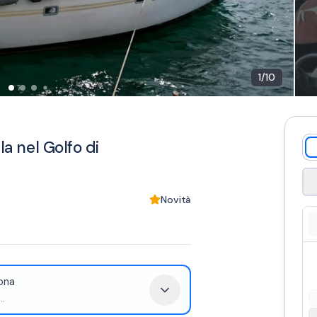
1
/
10
la nel Golfo di
Novità
ona
..