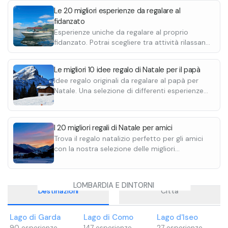
Le 20 migliori esperienze da regalare al
fidanzato
Esperienze uniche da regalare al proprio
fidanzato. Potrai scegliere tra attività rilassanti
come una degustazione o attività più
adrenaliniche come un giro in quad o
Le migliori 10 idee regalo di Natale per il papà
motoslitta.
Idee regalo originali da regalare al papà per
Natale. Una selezione di differenti esperienze
perfette per rendere speciale questo Natale.
I 20 migliori regali di Natale per amici
Trova il regalo natalizio perfetto per gli amici
con la nostra selezione delle migliori
esperienze sulla neve. Rendi speciale questo
Natale regalando ai tuoi amici un'attività
indimenticabile.
LOMBARDIA E DINTORNI
Destinazioni
Città
Lago di Garda
Lago di Como
Lago d'Iseo
90
esperienze
147
esperienze
27
esperienze