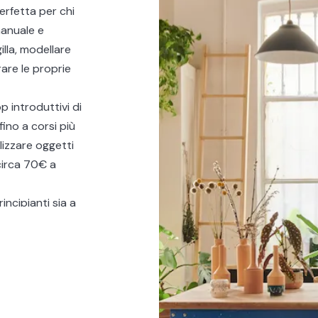
erfetta per chi
manuale e
illa, modellare
are le proprie
 introduttivi di
fino a corsi più
lizzare oggetti
circa 70€ a
rincipianti sia a
 Un’occasione
a nuova tecnica
migliori corsi di