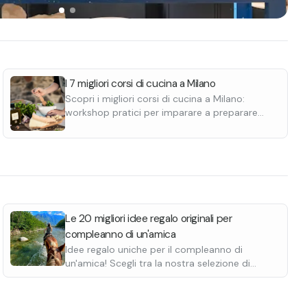
I 7 migliori corsi di cucina a Milano
Scopri i migliori corsi di cucina a Milano:
workshop pratici per imparare a preparare
pasta fresca e piatti tipici della tradizione
italiana, perfetti anche per principianti.
Le 20 migliori idee regalo originali per
compleanno di un'amica
Idee regalo uniche per il compleanno di
un'amica! Scegli tra la nostra selezione di
esperienze per fare un regalo indimenticabile.