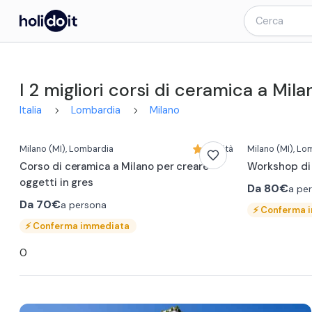
I 2 migliori corsi di ceramica a Mila
Italia
Lombardia
Milano
Milano
(MI)
, Lombardia
Novità
Milano
(MI)
, Lo
Corso di ceramica a Milano per creare
Workshop di 
oggetti in gres
Da
80€
a pe
Da
70€
a persona
⚡
Conferma 
⚡
Conferma immediata
0