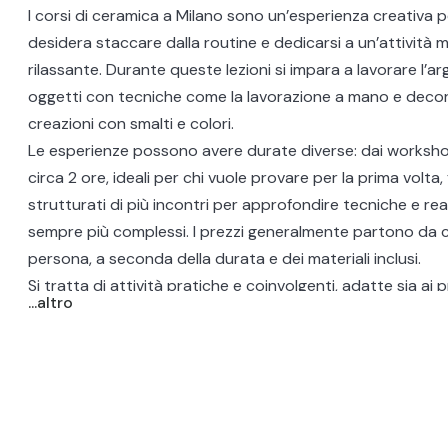
I corsi di ceramica a Milano sono un’esperienza creativa p
desidera staccare dalla routine e dedicarsi a un’attività 
rilassante. Durante queste lezioni si impara a lavorare l’arg
oggetti con tecniche come la lavorazione a mano e decor
creazioni con smalti e colori.
Le esperienze possono avere durate diverse: dai workshop
circa 2 ore, ideali per chi vuole provare per la prima volta, 
strutturati di più incontri per approfondire tecniche e rea
sempre più complessi. I prezzi generalmente partono da 
persona, a seconda della durata e dei materiali inclusi.
Si tratta di attività pratiche e coinvolgenti, adatte sia ai p
...altro
chi ha già esperienza e vuole migliorare le proprie abilità.
perfetta per esprimere la propria creatività, imparare un
artistica e portare a casa pezzi unici fatti a mano. Scopri i 
ceramica a Milano e lasciati ispirare dal fascino dell’argilla!