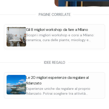
PAGINE CORRELATE
Gli 8 migliori workshop da fare a Milano
Scopri i migliori workshop e corsi a Milano:
ceramica, cura delle piante, mixology e
creazione di tote bag, per esperienze creative
e pratiche adatte a tutti.
IDEE REGALO
Le 20 migliori esperienze da regalare al
fidanzato
Esperienze uniche da regalare al proprio
fidanzato. Potrai scegliere tra attività
rilassanti come una degustazione o attività
più adrenaliniche come un giro in quad o
motoslitta.