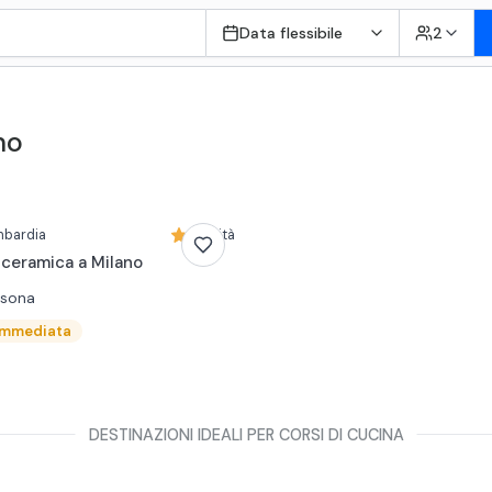
Data flessibile
2
no
mbardia
Novità
ceramica a Milano
rsona
immediata
DESTINAZIONI IDEALI PER CORSI DI CUCINA