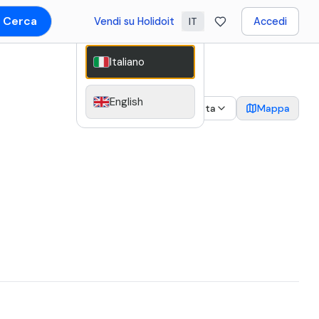
Cerca
Vendi su Holidoit
Accedi
IT
Italiano
English
2
Data
Mappa