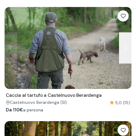
Caccia al tartufo a Castelnuovo Berardenga
5,0 (15)
Castelnuovo Berardenga
(SI)
Da
110€
a persona