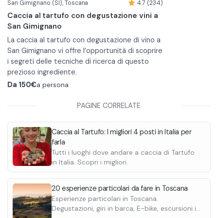
San Gimignano (SI), Toscana
4.7 (234)
Caccia al tartufo con degustazione vini a
San Gimignano
La caccia al tartufo con degustazione di vino a
San Gimignano vi offre l’opportunità di scoprire
i segreti delle tecniche di ricerca di questo
prezioso ingrediente.
Sarete accompagnati da una guida
Da
150€
a persona
professionista e dal suo fedele cane.
Passeggiando nei boschi circostanti
PAGINE CORRELATE
cercherete insieme il tartufo.
Al termine della caccia, potrete rilassarvi con
Caccia al Tartufo: I migliori 4 posti in Italia per
una degustazione di prodotti a base di tartufo
farla
e vini tipici locali, all’interno di una suggestiva
Tutti i luoghi dove andare a caccia di Tartufo
barriccaia.
in Italia. Scopri i migliori.
20 esperienze particolari da fare in Toscana
Esperienze particolari in Toscana.
Degustazioni, giri in barca, E-bike, escursioni in
quad, passeggiate a cavallo e molte altre.