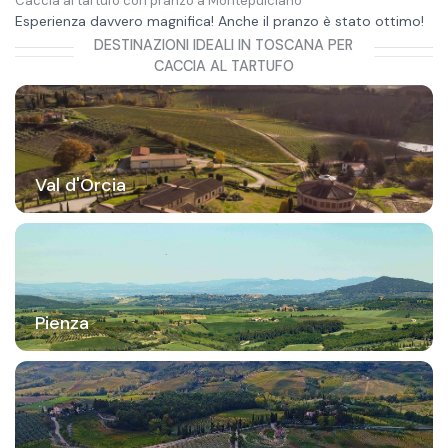
Caccia al tartufo con pranzo a Montepulciano
Esperienza davvero magnifica! Anche il pranzo è stato ottimo!
DESTINAZIONI IDEALI IN TOSCANA PER
CACCIA AL TARTUFO
Val d'Orcia
Pienza