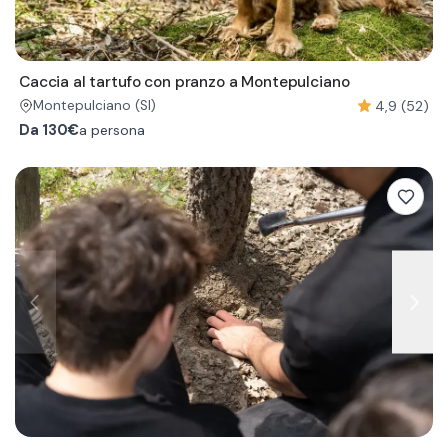
Caccia al tartufo con pranzo a Montepulciano
4,9 (52)
Montepulciano
(SI)
Da
130€
a persona