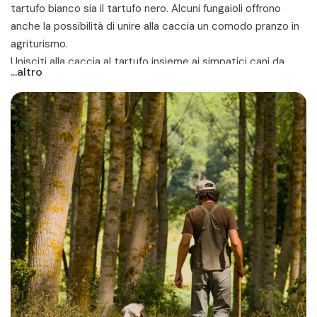
tartufo bianco sia il tartufo nero. Alcuni fungaioli offrono
anche la possibilità di unire alla caccia un comodo
pranzo in
agriturismo
.
Unisciti alla caccia al tartufo insieme ai simpatici cani da
...altro
tartufo in Toscana, per una giornata in mezzo ai boschi
all'insegna del divertimento!