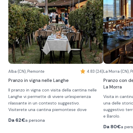
Alba (CN), Piemonte
4.83 (24)
La Morra (CN), 
Pranzo in vigna nelle Langhe
Pranzo con de
La Morra
Il pranzo in vigna con visita della cantina nelle
Langhe vi permette di vivere un'esperienza
Visita in canti
rilassante in un contesto suggestivo.
una delle stori
Visiterete una cantina piemontese dove
suggestivo terr
incontrerete il titolare Roberto che vi accoglierà
e Barolo.
Da
62€
a persona
personalmente. Qui avrete l'opportunità di
Il menù delizio
Da
80€
a per
conoscere da vicino al passione che guida il
•
antipasti fr