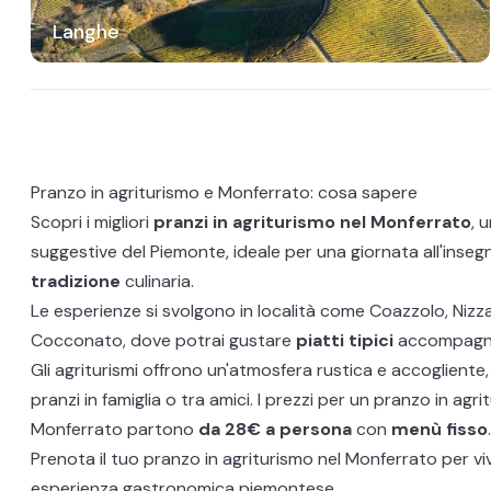
Langhe
Pranzo in agriturismo e Monferrato: cosa sapere
Scopri i migliori
pranzi in agriturismo nel Monferrato
, 
suggestive del
Piemonte
, ideale per una giornata all'inseg
tradizione
culinaria.
Le esperienze si svolgono in località come Coazzolo,
Nizz
Cocconato, dove potrai gustare
piatti tipici
accompagn
Gli agriturismi offrono un'atmosfera rustica e accogliente
pranzi in famiglia o tra amici. I prezzi per un pranzo in agr
Monferrato partono
da 28€ a persona
con
menù fisso
.
Prenota il tuo pranzo in agriturismo nel
Monferrato
per vi
esperienza gastronomica piemontese.