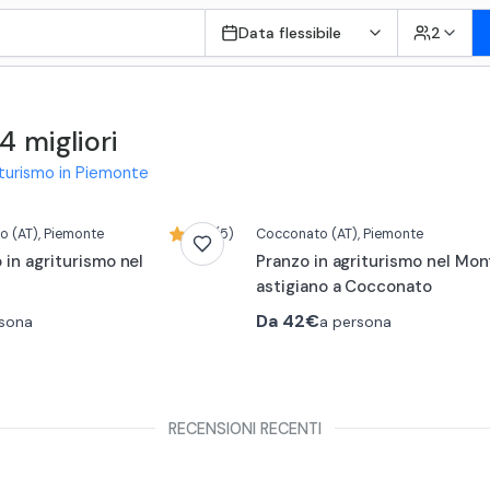
Data flessibile
2
4 migliori
riturismo in Piemonte
to
(AT)
, Piemonte
5,0 (5)
Cocconato
(AT)
, Piemonte
 in agriturismo nel
Pranzo in agriturismo nel Mon
astigiano a Cocconato
Da
42€
rsona
a persona
RECENSIONI RECENTI