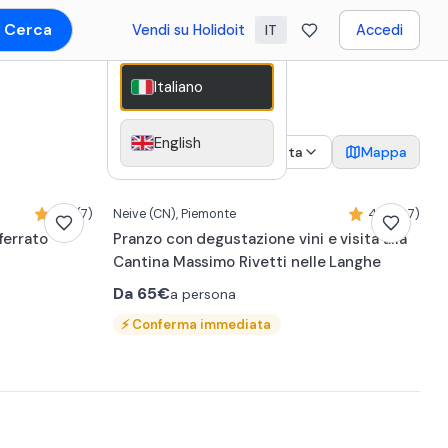
Cerca
Vendi su Holidoit
Accedi
IT
Italiano
English
2
Data
Mappa
5,0 (7)
Neive
(CN)
, Piemonte
4,9 (107)
ferrato
Pranzo con degustazione vini e visita alla
Cantina Massimo Rivetti nelle Langhe
Da
65€
a persona
⚡
Conferma immediata