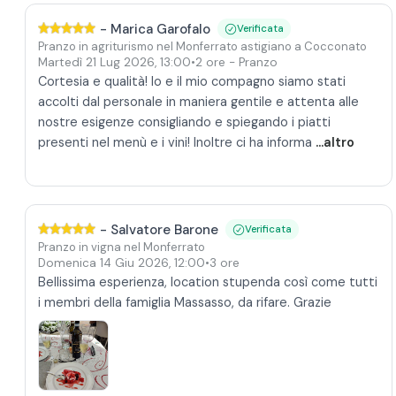
-
Marica Garofalo
Verificata
Pranzo in agriturismo nel Monferrato astigiano a Cocconato
Martedì 21 Lug 2026
,
13:00
•
2 ore
- Pranzo
Cortesia e qualità! Io e il mio compagno siamo stati
accolti dal personale in maniera gentile e attenta alle
nostre esigenze consigliando e spiegando i piatti
presenti nel menù e i vini! Inoltre ci ha informa
...altro
-
Salvatore Barone
Verificata
Pranzo in vigna nel Monferrato
Domenica 14 Giu 2026
,
12:00
•
3 ore
Bellissima esperienza, location stupenda così come tutti
i membri della famiglia Massasso, da rifare. Grazie