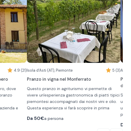
4.9 (21)
Isola d'Asti (AT), Piemonte
5 (3)
Alba 
oero
Pranzo in vigna nel Monferrato
Pran
di 6 
ero, dove
Questo pranzo in agriturismo vi permette di
 pranzo
vivere un'esperienza gastronomica di piatti tipici
Scopr
piemontesi accompagnati dai nostri vini e olio.
una v
l'azienda e
Questa esperienza vi farà scoprire in prima
un pr
tazione di 3
persona i colori, i profumi e i sapori della
piatt
Da
50€
a persona
so che
Primavera sulle colline piemontesi, patrimonio
Vivi 
Da
7
cina, due
dell'Unesco.
che t