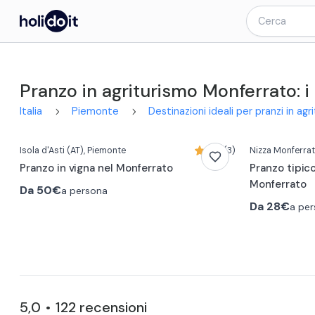
Pranzo in agriturismo Monferrato: i 
Italia
Piemonte
Destinazioni ideali per pranzi in ag
Isola d'Asti
(AT)
, Piemonte
5,0 (3)
Nizza Monferra
Pranzo in vigna nel Monferrato
Pranzo tipico
Monferrato
Da
50€
a persona
Da
28€
a pe
5,0
122
recensioni
•