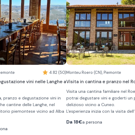
Piemonte
4.82 (50)
Monteu Roero (CN), Piemonte
gustazione vini nelle Langhe a
Visita in cantina e pranzo nel R
Visita una cantina familiare nel Ro
na, pranzo e degustazione vini in
potrai degustare vini e goderti un
che cantine delle Langhe, nel
delizioso vicino a Cuneo.
itorio piemontese vicino ad Alba
L'esperienza inizia con la visita del
segue con il pranzo e con la degus
Da
18€
a persona
so include:
vini. Il pranzo prevede un menù fis
sona
eddi e caldi della tradizione
comprende: un benvenuto della cu