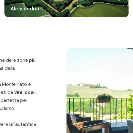
Alessandria
una delle zone più
na della
a Monferrato
e
ati da
vini locali
.
, perfetta per
iturismo
vere un'autentica