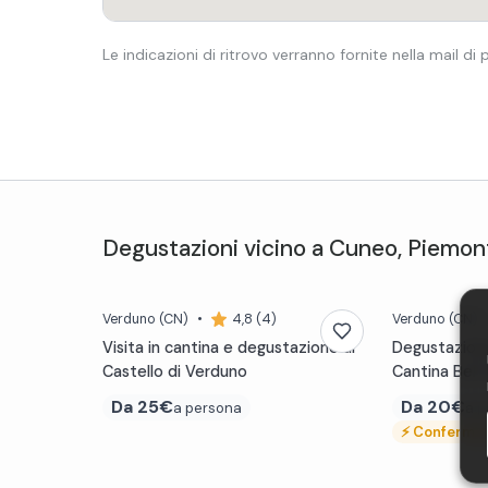
Le indicazioni di ritrovo verranno fornite nella mail di
Degustazioni
vicino a
Cuneo
,
Piemon
Verduno
(CN)
•
4,8 (4)
Verduno
(CN)
Visita in cantina e degustazione al
Degustazione 
Castello di Verduno
Cantina Bel 
Da
25€
Da
20€
a persona
a 
⚡
Conferma