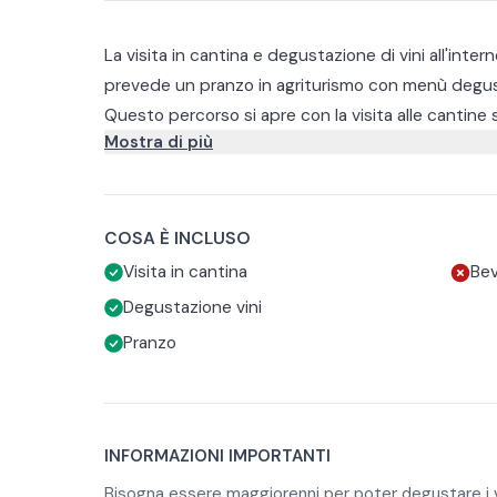
La visita in cantina e degustazione di vini all'inte
prevede un pranzo in agriturismo con menù degust
Questo percorso si apre con la visita alle cantine
Mostra di più
degustazione composto da cinque portate. In ab
degustazione di 4 vini dalle cantine del Castello.
Questo servizio è disponibile solo a pranzo durante
per gli adulti che non degustano è di 60€.
Il pranzo é composto da:
COSA È INCLUSO
2 antipasti
Visita in cantina
Bev
1 primo
Degustazione vini
1 secondo
Per i bambini é consigliato il menù alla carta.
Pranzo
dolce
In caso di allergie o intolleranze alimentari é possi
alla prenotazione.
INFORMAZIONI IMPORTANTI
Bisogna essere maggiorenni per poter degustare i v