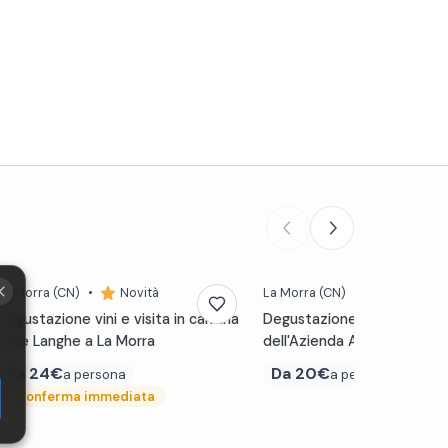
La Morra
(CN)
•
Novità
La Morra
(CN)
•
5,0 (9)
Degustazione vini e visita in cantina
Degustazione di Barolo e vi
nelle Langhe a La Morra
dell'Azienda Agricola Marr
Da
24€
Da
20€
a persona
a persona
⚡
Conferma immediata