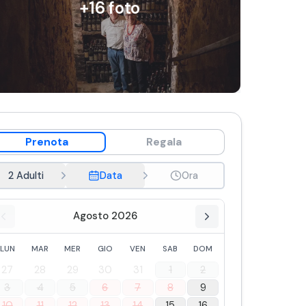
+
16
foto
Prenota
Regala
2 Adulti
Data
Ora
Agosto 2026
LUN
MAR
MER
GIO
VEN
SAB
DOM
27
28
29
30
31
1
2
3
4
5
6
7
8
9
10
11
12
13
14
15
16