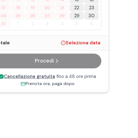
17
18
19
20
21
22
23
24
25
26
27
28
29
30
31
1
2
3
4
5
6
tale
Seleziona data
Procedi
Cancellazione gratuita
fino a 48 ore prima
Prenota ora, paga dopo