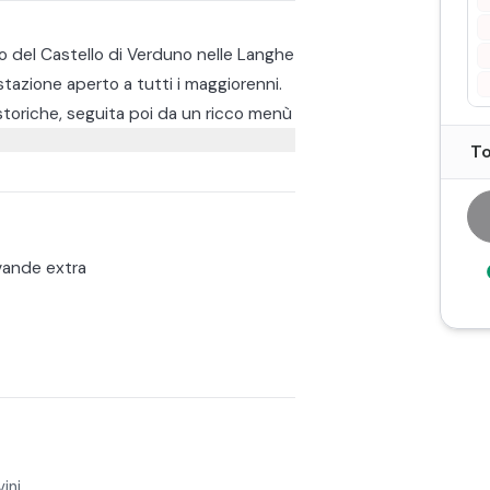
rno del Castello di Verduno nelle Langhe
azione aperto a tutti i maggiorenni.
 storiche, seguita poi da un ricco menù
binamento verrà proposta una
To
 i fine settimana. Il costo del pranzo
ande extra
bile contattare la struttura in seguito
ini.