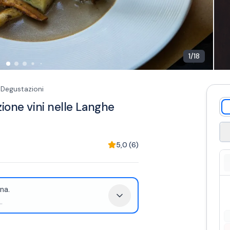
1
/
18
Degustazioni
ione vini nelle Langhe
5,0
(
6
)
na.
..