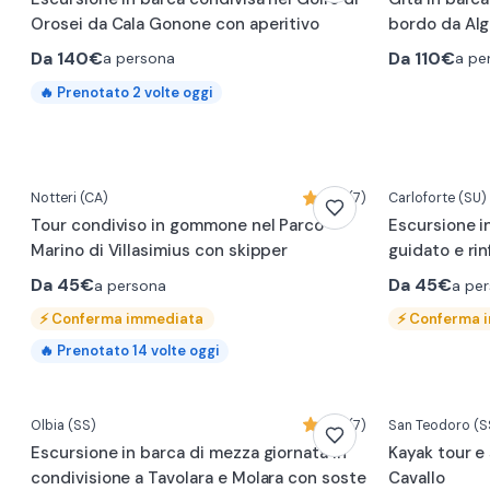
Orosei da Cala Gonone con aperitivo
bordo da Al
Da
140€
Da
110€
a persona
a pe
🔥
Prenotato
2
volte oggi
Notteri
(CA)
5,0 (7)
Carloforte
(SU)
Tour condiviso in gommone nel Parco
Escursione i
Marino di Villasimius con skipper
guidato e ri
Da
45€
Da
45€
a persona
a pe
⚡
Conferma immediata
⚡
Conferma 
🔥
Prenotato
14
volte oggi
Olbia
(SS)
5,0 (7)
San Teodoro
(S
Escursione in barca di mezza giornata in
Kayak tour e
condivisione a Tavolara e Molara con soste
Cavallo