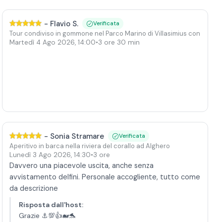
-
Flavio S.
Verificata
e Molara con soste bagno
Tour condiviso in gommone nel Parco Marino di Villasimius con skippe
Martedì 4 Ago 2026
,
14:00
•
3 ore 30 min
-
Sonia Stramare
Verificata
Aperitivo in barca nella riviera del corallo ad Alghero
Lunedì 3 Ago 2026
,
14:30
•
3 ore
Davvero una piacevole uscita, anche senza
avvistamento delfini. Personale accogliente, tutto come
da descrizione
Risposta dall'host
:
Grazie ⚓️💯👍🐋🐬