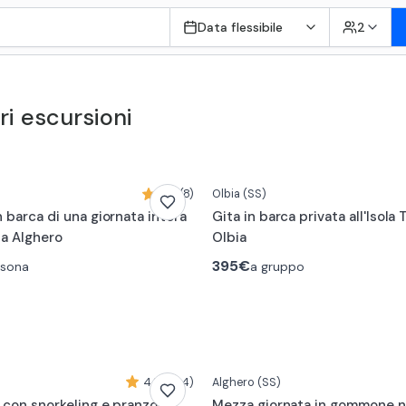
Data flessibile
2
ri escursioni
5,0 (8)
Olbia
(SS)
 barca di una giornata intera
Gita in barca privata all'Isola
a Alghero
Olbia
395€
rsona
a gruppo
4,8 (264)
Alghero
(SS)
a con snorkeling e pranzo a
Mezza giornata in gommone n