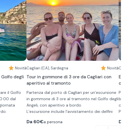
qua naturale e
con s
Spalm
Il cl
re. Il rientro
famos
vasch
per n
mozza
Godet
prodot
Ultim
ammir
Novità
Cagliari (CA), Sardegna
Novità
marin
Cagli
 Golfo degli
Tour in gommone di 3 ore da Cagliari con
Escu
aperitivo al tramonto
con a
re il Golfo
Partenza dal porto di Cagliari per un’escursione
Parti
10:00 dal
in gommone di 3 ore al tramonto nel Golfo degli
barca
 giornata
Angeli, con aperitivo a bordo.
costa
rdo.
L’escursione include l'avvistamento dei delfini
Porto 
olfo degli
che popolano le acque del golfo e soste di circa
Scopr
Da
60€
Da
8
a persona
uti ciascuna
30 minuti in tre location ideali per nuotare e
con u