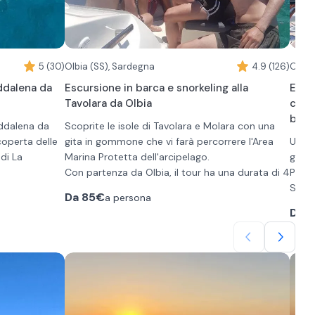
5 (30)
Olbia (SS), Sardegna
4.9 (126)
Olbia
ddalena da
Escursione in barca e snorkeling alla
Escu
Tavolara da Olbia
cond
bagn
addalena da
Scoprite le isole di Tavolara e Molara con una
coperta delle
gita in gommone che vi farà percorrere l'Area
Unite
 di La
Marina Protetta dell'arcipelago.
gommo
Con partenza da Olbia, il tour ha una durata di 4
Pisci
annigione alle
ore e include diverse soste per il bagno a
Salir
Da
85€
a persona
e isole
Tavolara, Molara, Cala Girgolu e tanti altri. Vi
PRO 
Da
6
verrà offerta anche una degustazione di
per u
olo rilassarsi
prodotti tipici sardi.
Il capitano metterà a disposizione per tutti
Marin
re delle acque
l'attrezzatura per lo snorkeling e i giubbotti di
Parte
 vuole vivere
salvataggio durante la navigazione.
breve
l catamarano è
Capienza massima: 6 persone per gommone. In
del D
, i cuscini
prevede 2
base alle condizioni del tempo, le tappe
crista
e un’ampia
tipici sardi,
possono subire variazioni.
Navig