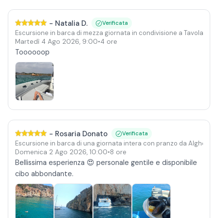
-
Natalia D.
Verificata
n aperitivo
Escursione in barca di mezza giornata in condivisione a Tavolara 
Martedì 4 Ago 2026
,
9:00
•
4 ore
Toooooop
-
Rosaria Donato
Verificata
n aperitivo
Escursione in barca di una giornata intera con pranzo da Alghero
Domenica 2 Ago 2026
,
10:00
•
8 ore
Bellissima esperienza 😍 personale gentile e disponibile
cibo abbondante.