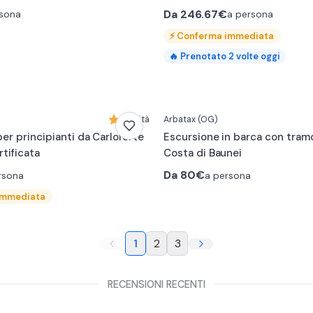
Da
246.67€
rsona
a persona
⚡
Conferma immediata
🔥
Prenotato
2
volte oggi
Novità
Arbatax
(OG)
er principianti da Carloforte
Escursione in barca con tram
tificata
Costa di Baunei
Da
80€
rsona
a persona
immediata
1
2
3
RECENSIONI RECENTI