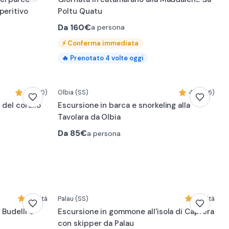
peritivo
Poltu Quatu
Da
160€
a persona
⚡
Conferma immediata
🔥
Prenotato
4
volte oggi
4,3 (10)
Olbia
(SS)
4,9 (126)
 del corallo
Escursione in barca e snorkeling alla
Tavolara da Olbia
Da
85€
a persona
Novità
Palau
(SS)
Novità
 Budelli e
Escursione in gommone all'isola di Caprera
con skipper da Palau