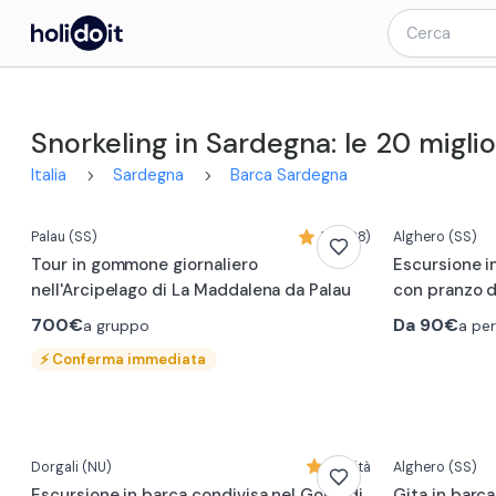
Snorkeling in Sardegna: le 20 miglio
Italia
Sardegna
Barca Sardegna
Palau
(SS)
5,0 (28)
Alghero
(SS)
Tour in gommone giornaliero
Escursione in
nell'Arcipelago di La Maddalena da Palau
con pranzo d
700€
Da
90€
a gruppo
a pe
⚡
Conferma immediata
Dorgali
(NU)
Novità
Alghero
(SS)
Escursione in barca condivisa nel Golfo di
Gita in barc