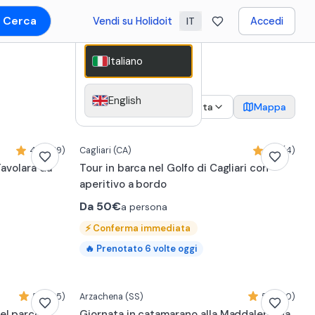
Cerca
Vendi su Holidoit
Accedi
IT
Italiano
English
2
Data
Mappa
4,8 (219)
Cagliari
(CA)
5,0 (4)
 Tavolara da
Tour in barca nel Golfo di Cagliari con
aperitivo a bordo
Da
50€
a persona
⚡
Conferma immediata
🔥
Prenotato
6
volte oggi
0:14
5,0 (35)
Arzachena
(SS)
5,0 (30)
el parco
Giornata in catamarano alla Maddalena da