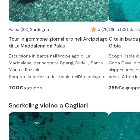
Palau (SS), Sardegna
5 (28)
Olbia (SS), Sar
Tour in gommone giornaliero nell'Arcipelago
Gita in barca 
di La Maddalena da Palau
Olbia
Escursione in barca nell'Arcipelago di La
Scopri l'Isola 
Maddalena, per scoprire Spargi, Budelli, Santa
Coda Cavallo c
Maria e Razzoli.
skipper, ideale
Scoprite la bellezza delle isole dell'Arcipelago di
amici. A bordo 
La Maddalena con questo tour personalizzato
La partenza è f
700€
395€
a gruppo
a grupp
su misura per coppie, amici o famiglie.
Marina di Olbia
Per godervi una giornata in mare con tutti i
nello stesso lu
comfort, il gommone MAXI RIB di 10 metri è
Snorkeling
vicino a Cagliari
una degustazion
dotato di Ampio divano semicircolare, due aree
Durante la gita 
prendisole a prua e poppa con tendalino
per fare un bag
parasole, plancetta con scaletta per risalire
La partenza è prevista attorno alle 9:00 e
canoa.
facilmente dopo il bagno e doccia con acqua
insieme allo skipper potrete scegliere le tappe
È consigliato 
dolce.
migliori in cui fare delle soste per il bagno in
costume, un cap