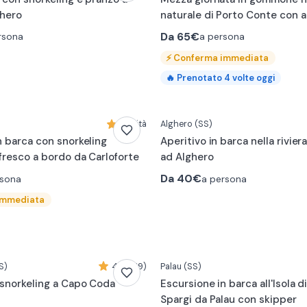
ghero
naturale di Porto Conte con a
Da
65€
rsona
a persona
⚡
Conferma immediata
🔥
Prenotato
4
volte oggi
Novità
Alghero
(SS)
n barca con snorkeling
Aperitivo in barca nella riviera
nfresco a bordo da Carloforte
ad Alghero
Da
40€
rsona
a persona
immediata
S)
4,8 (219)
Palau
(SS)
 snorkeling a Capo Coda
Escursione in barca all'Isola di
Spargi da Palau con skipper