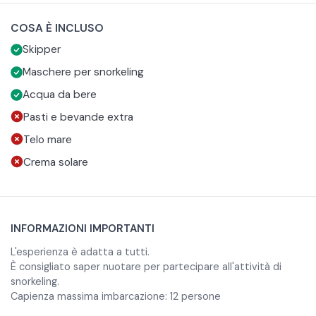
Sardegna. La prima sosta sarà all’Isola dei Cavoli, un
sabbia finissima e per i colori incredibili del mare, con
COSA È INCLUSO
paradiso di sabbia bianca dove potrai anche fare
tempo a disposizione per scendere in spiaggia e goderti il
Skipper
snorkeling con maschera inclusa per osservare la Madonna
panorama.
del Naufrago sommersa.
Maschere per snorkeling
L’ultima tappa sarà scelta dallo skipper in base alle
Acqua da bere
condizioni meteo tra acque turchesi delle Piscine di
Pasti e bevande extra
Venere oppure la spiaggia di Cuccureddus
Telo mare
Crema solare
Durante l’escursione avrai a disposizione acqua gratuita
per tutta la durata del tour.
INFORMAZIONI IMPORTANTI
L'esperienza è adatta a tutti.
È consigliato saper nuotare per partecipare all'attività di
snorkeling.
Capienza massima imbarcazione: 12 persone