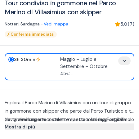
Tour condiviso in gommone nel Parco
Marino di Villasimius con skipper
Notteri
,
Sardegna
-
Vedi mappa
5,0
(
7
)
⚡
Conferma immediata
3h 30min
Maggio – Luglio e
Settembre – Ottobre
45€
...
Esplora il Parco Marino di Villasimius con un tour di gruppo
in gommone con skipper che parte dal Porto Turistico e ti
porta alla scoperta di calette spettacolari raggiungibili solo
Navigherai lungo la costa ammirando la storica Fortezza
Mostra di più
via mare.
Vecchia, Cala Caterina e il promontorio di Capo Carbonara,
immerso in uno dei tratti di mare più affascinanti della
Proseguirai poi verso Punta Molentis, celebre per la sua