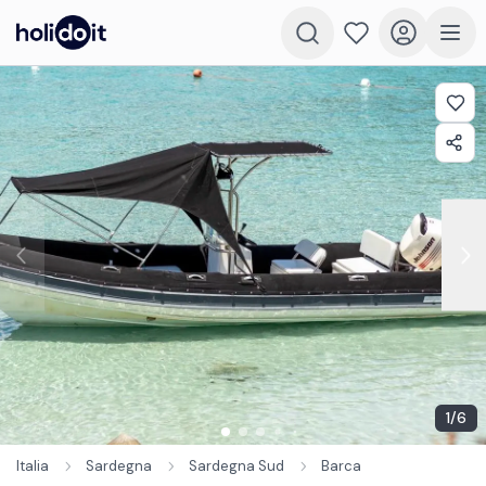
1
/
6
Italia
Sardegna
Sardegna Sud
Barca