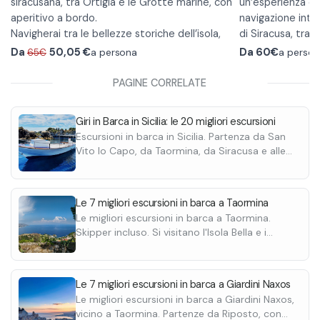
siracusana, tra Ortigia e le Grotte marine, con
raggiungimento m
un’esperienza da
aperitivo a bordo.
navigazione intor
Navigherai tra le bellezze storiche dell’isola,
di Siracusa, tra 
dalle chiese barocche alle murate spagnole,
che si aprono s
Durante l’escurs
Da
50,05
€
a persona
Da
60€
a perso
65€
passando per le tradizionali case a picco sul
delizioso aperit
incantare dalle 
mare, fino all’iconica Fonte Aretusa e
bordo.
e dai riflessi dor
PAGINE CORRELATE
all’imponente Castello Maniace.
Durante il tour esplorerai le spettacolari
momento di rela
grotte marine della costa e potrai fare una
coppia o con gli 
A rendere tutto
Giri in Barca in Sicilia: le 20 migliori escursioni
sosta bagno per rinfrescarti nelle acque
l’aperitivo: un c
Escursioni in barca in Sicilia. Partenza da San
limpide del mare di Siracusa, mentre lo skipper
ricco tagliere con 
Vito lo Capo, da Taormina, da Siracusa e alle
condividerà curiosità e storie locali.
A bordo ti aspetta un delizioso aperitivo con
assaporare i prof
isole Egadi. Scoprile tutte.
prodotti tipici siciliani e prosecco, per gustare i
in un’atmosfera 
sapori dell’isola in totale relax.
Le 7 migliori escursioni in barca a Taormina
Le migliori escursioni in barca a Taormina.
Skipper incluso. Si visitano l'Isola Bella e i
giardini Naxos, con soste bagno e possibili
soste snorkeling. Scoprile tutte.
Le 7 migliori escursioni in barca a Giardini Naxos
Le migliori escursioni in barca a Giardini Naxos,
vicino a Taormina. Partenze da Riposto, con