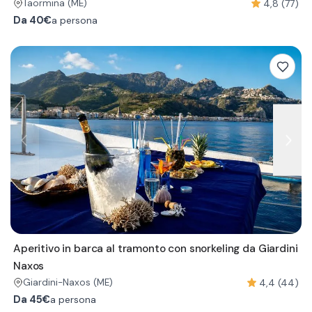
4,8 (77)
Taormina
(ME)
Da
40€
a persona
Aperitivo in barca al tramonto con snorkeling da Giardini
Naxos
4,4 (44)
Giardini-Naxos
(ME)
Da
45€
a persona