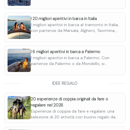
possibili soste bagno. Scoprile tutte.
I 20 migliori aperitivi in barca in Italia
I migliori aperitivi in barca al tramonto in Italia,
con partenze da Marsala, Alghero, Taormina,
Santa Maria di Leuca e molte altre. Aperitivi in
barca anche sui Laghi.
I 6 migliori aperitivi in barca a Palermo
I migliori aperitivi in barca a Palermo. Con
partenze da Palermo o da Mondello, si
percorre la costa fino alla Grotta della Regina
e alla Riserva di Capo Gallo. Skipper incluso,
sono previste soste bagno al tramonto.
IDEE REGALO
20 esperienze di coppia originali da fare o
regalare nel 2026
Esperienze di coppia da fare e regalare: una
selezione di 20 attività con buono regalo da
stampare e personalizzare. Passeggiate a
cavallo, giornate alla spa, degustazioni, cene in