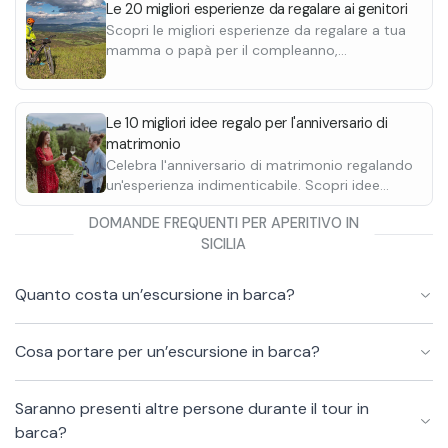
Le 20 migliori esperienze da regalare ai genitori
baita e molto altro.
Scopri le migliori esperienze da regalare a tua
mamma o papà per il compleanno,
anniversario o qualsiasi altra occasione.
Le 10 migliori idee regalo per l'anniversario di
matrimonio
Celebra l'anniversario di matrimonio regalando
un'esperienza indimenticabile. Scopri idee
uniche per sorprendere il proprio partner.
DOMANDE FREQUENTI PER APERITIVO IN
SICILIA
Quanto costa un’escursione in barca?
Cosa portare per un’escursione in barca?
Saranno presenti altre persone durante il tour in
barca?