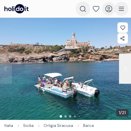
1
/
21
Italia
Sicilia
Ortigia Siracusa
Barca