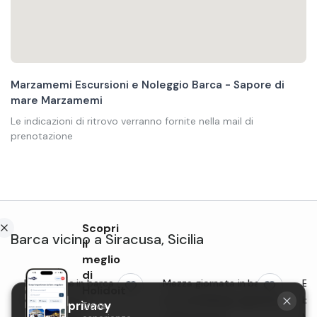
Marzamemi Escursioni e Noleggio Barca - Sapore di
mare Marzamemi
Le indicazioni di ritrovo verranno fornite nella mail di
prenotazione
Scopri
Barca
vicino a
Siracusa
,
Sicilia
il
meglio
di
Escursione in barca a
Mezza giornata in barca
Esc
Holidoit
Marzamemi in
con snorkeling e aperitivo
bar
La tua privacy
Trova