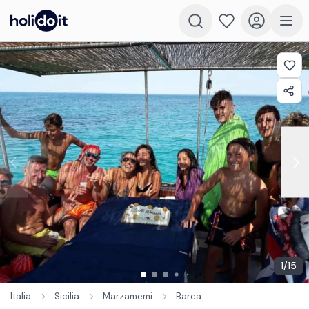
1
/
15
Italia
Sicilia
Marzamemi
Barca