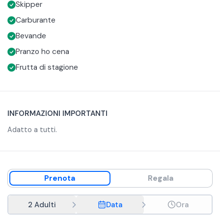
Skipper
frutta di stagione.
fresco, frutta fresca e le bevande.
Questo giro in barca ti permetterà di esplorare il mare,
Carburante
goderti le prelibatezze locali e sperimentare una giornata
Bevande
indimenticabile in barca a Marzamemi.
Pranzo ho cena
Frutta di stagione
INFORMAZIONI IMPORTANTI
Adatto a tutti.
Prenota
Regala
2 Adulti
Data
Ora