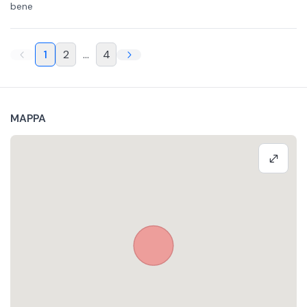
bene
1
2
...
4
MAPPA