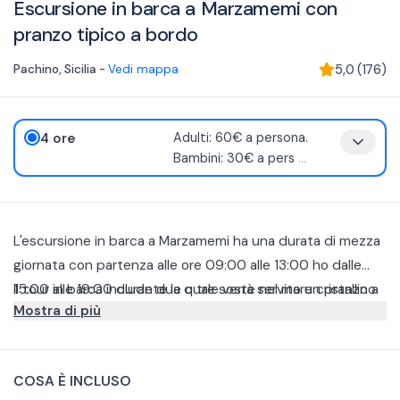
Escursione in barca a Marzamemi con
pranzo tipico a bordo
Pachino
,
Sicilia
-
Vedi mappa
5,0
(
176
)
4 ore
Adulti: 60€ a persona.
Bambini: 30€ a pers
...
L'escursione in barca a Marzamemi ha una durata di mezza
giornata con partenza alle ore 09:00 alle 13:00 ho dalle
15:00 alle 19:00 durante la quale verrà servito un pranzo a
Il tour in barca include due o tre soste nel mare cristallino
Mostra di più
bordo completo.
della Sicilia e offre un'esperienza culinaria unica.
Al mattino, sarai accolto con una deliziosa colazione
accompagnata, successivamente, da un pranzo ricco di
COSA È INCLUSO
prodotti tipici locali a base di pesce, bevande incluse
Tra i piatti tipici siciliani si trovano piatti a base di pesce