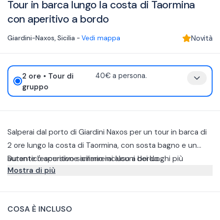
Tour in barca lungo la costa di Taormina
con aperitivo a bordo
Giardini-Naxos
,
Sicilia
-
Vedi mappa
Novità
2 ore
• Tour di
40€ a persona.
gruppo
Salperai dal porto di Giardini Naxos per un tour in barca di
2 ore lungo la costa di Taormina, con sosta bagno e un
autentico aperitivo siciliano incluso a bordo.
Durante l'escursione ammirerai alcuni dei luoghi più
Mostra di più
suggestivi della zona come la Grotta dell’Amore, la celebre
Grotta Azzurra e il caratteristico Scoglio del Ficodindia. Il
Avrai il tempo di tuffarti in acque cristalline per una sosta
tour proseguirà poi verso l’incantevole Isola Bella e la Baia
rigenerante, esplorando i fondali con le maschere da
COSA È INCLUSO
di Mazzarò, offrendoti una prospettiva privilegiata su uno
snorkeling che troverai a bordo. Vivrai l'esperienza nel
Per rendere l'esperienza ancora più piacevole, ti verrà