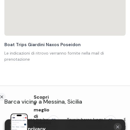
Boat Trips Giardini Naxos Poseidon
Le indicazioni di ritrovo verranno fornite nella mail di
prenotazione
Scopri
Barca
vicino a
Messina
,
Sicilia
il
meglio
di
Tour in barca tra Isola
Tour in barca lungo la
Esc
Holidoit
Bella e Grotta Azzurra da
Costa di Taormina con
gru
La tua privacy
Trova