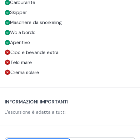
Carburante
dei tratti di costa più belli.
massimo comfort grazie a un'imbarcazione spaziosa,
offerto un aperitivo tipico a bordo con paste di mandorla,
dotata di ampie zone d'ombra per rilassarti al fresco e di
prosecco e bevande analcoliche.
Skipper
servizi igienici.
Maschere da snorkeling
Wc a bordo
Aperitivo
Cibo e bevande extra
Telo mare
Crema solare
INFORMAZIONI IMPORTANTI
L’escursione è adatta a tutti.