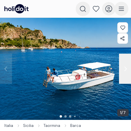
1
/
7
Italia
Sicilia
Taormina
Barca